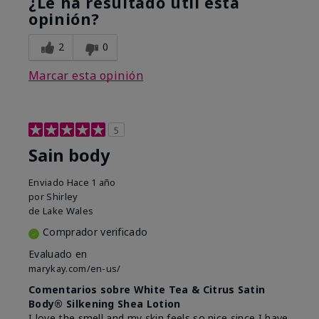
¿Le ha resultado útil esta
opinión?
2
0
Marcar esta opinión
5
Sain body
Enviado
Hace 1 año
por
Shirley
de
Lake Wales
Comprador verificado
Evaluado en
marykay.com/en-us/
Comentarios sobre White Tea & Citrus Satin
Body® Silkening Shea Lotion
I love the smell and my skin feels so nice since I have