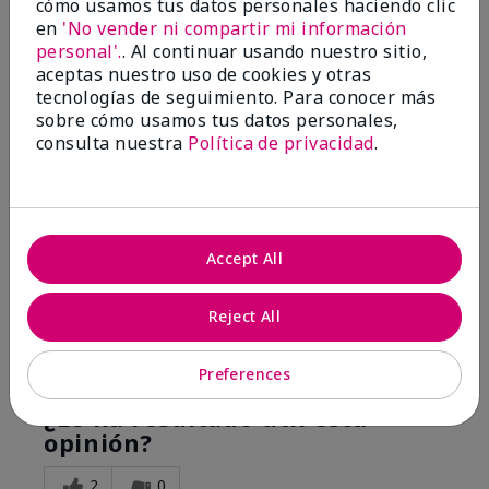
cómo usamos tus datos personales haciendo clic
Silkening Shea Lotion
en
'No vender ni compartir mi información
personal'.
. Al continuar usando nuestro sitio,
Enviado
Hace 1 año
aceptas nuestro uso de cookies y otras
por
Marena
tecnologías de seguimiento. Para conocer más
de
Greenwood
sobre cómo usamos tus datos personales,
consulta nuestra
Política de privacidad
.
Comprador verificado
Evaluado en
marykay.com/en-us/
Comentarios sobre White Tea & Citrus Satin
Body® Silkening Shea Lotion
Accept All
I bought this for my girlfriend and she loves it as
much as I do!
Reject All
Mostrar Traducción
Preferences
Conclusión
Sí, recomendaría a un amigo
¿Le ha resultado útil esta
opinión?
2
0