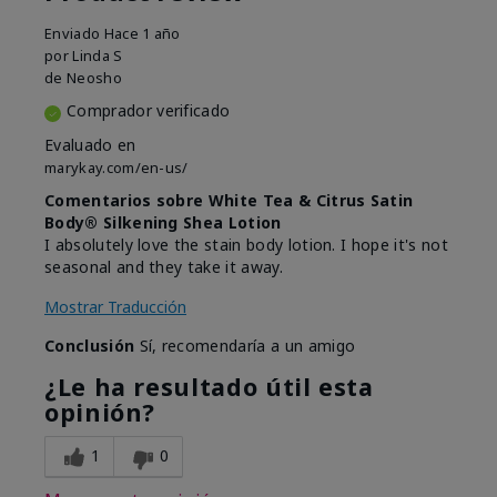
Enviado
Hace 1 año
por
Linda S
de
Neosho
Comprador verificado
Evaluado en
marykay.com/en-us/
Comentarios sobre White Tea & Citrus Satin
Body® Silkening Shea Lotion
I absolutely love the stain body lotion. I hope it's not
seasonal and they take it away.
Mostrar Traducción
Conclusión
Sí, recomendaría a un amigo
¿Le ha resultado útil esta
opinión?
1
0