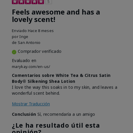
5
Feels awesome and has a
lovely scent!
Enviado
Hace 8 meses
por
Inge
de
San Antonio
Comprador verificado
Evaluado en
marykay.com/en-us/
Comentarios sobre White Tea & Citrus Satin
Body® Silkening Shea Lotion
I love the way this soaks in to my skin, and leaves a
wonderful scent behind.
Mostrar Traducción
Conclusión
Sí, recomendaría a un amigo
¿Le ha resultado útil esta
opinión?