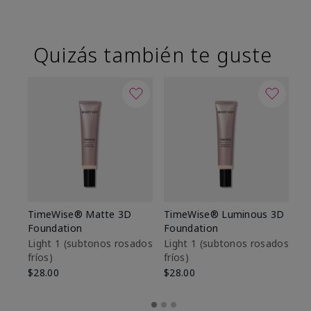
Quizás también te guste
TimeWise® Matte 3D
TimeWise® Luminous 3D
Sk
Foundation
Foundation
De
es
Light 1​ (subtonos rosados
Light 1​ (subtonos rosados
fríos)
fríos)
$9
$28.00
$28.00