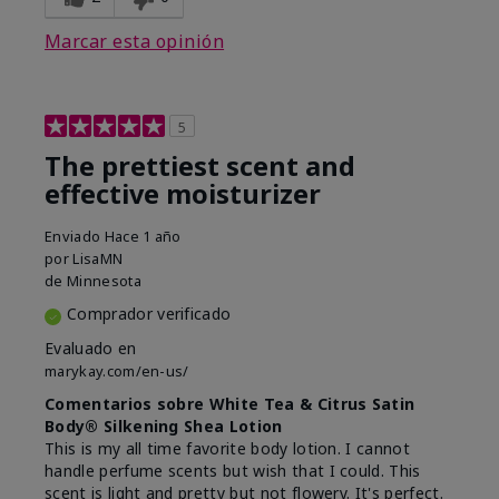
Marcar esta opinión
5
The prettiest scent and
effective moisturizer
Enviado
Hace 1 año
por
LisaMN
de
Minnesota
Comprador verificado
Evaluado en
marykay.com/en-us/
Comentarios sobre White Tea & Citrus Satin
Body® Silkening Shea Lotion
This is my all time favorite body lotion. I cannot
handle perfume scents but wish that I could. This
scent is light and pretty but not flowery. It's perfect.