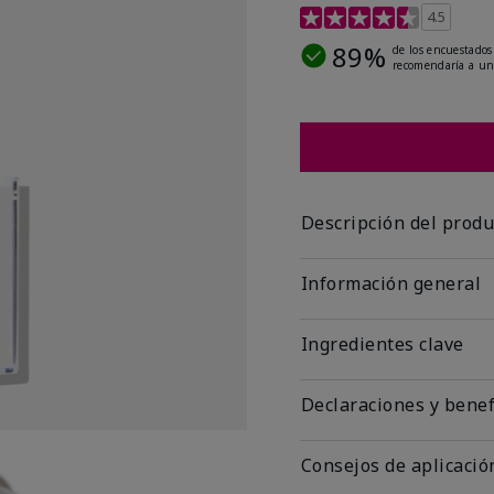
Calificación de clientes 
4.5
89%
de los encuestados
recomendaría a un
Descripción del produ
Información general
Ingredientes clave
Declaraciones y benef
Consejos de aplicació