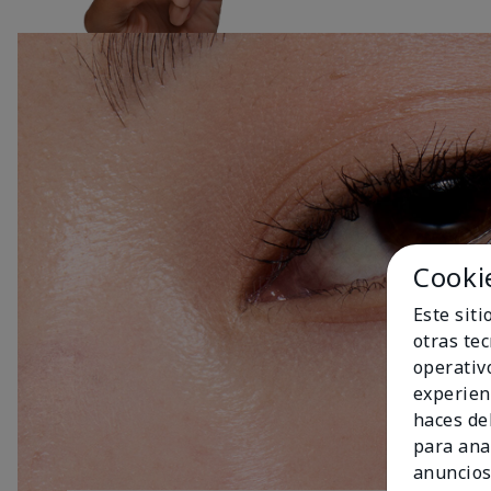
Cooki
Este sit
otras te
operativ
experien
haces del
para ana
anuncios