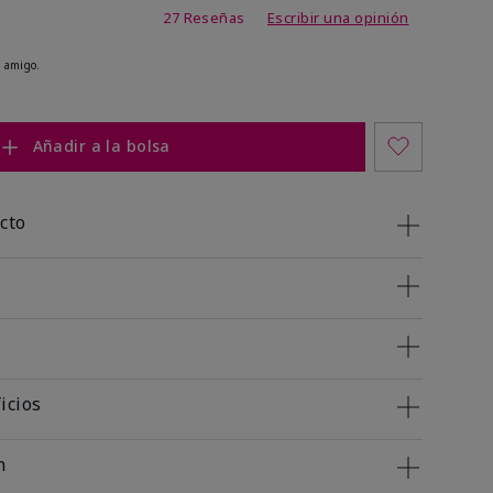
de 4,1 de 5
27 Reseñas
Escribir una opinión
 amigo.
Añadir a la bolsa
cto
icios
n