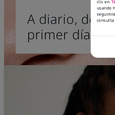
clic en
'
usando n
A diario, desd
seguimie
consulta
primer día.