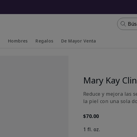
Bús
s
Hombres
Regalos
De Mayor Venta
Collapsed
Expanded
Mary Kay Clin
Reduce y mejora las s
la piel con una sola do
$70.00
1 fl. oz.