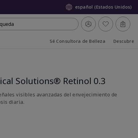
español (Estados Unidos)
queda
Sé Consultora de Belleza
Descubre
Collapsed
Expanded
ical Solutions® Retinol 0.3
eñales visibles avanzadas del envejecimiento de
sis diaria.