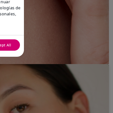
tinuar
nologías de
sonales,
ept All