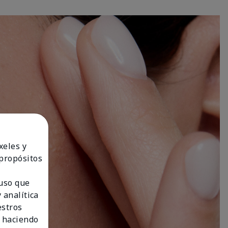
xeles y
 propósitos
 uso que
 analítica
estros
 haciendo