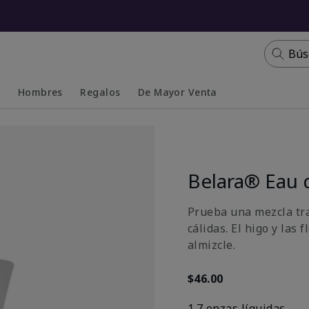
Bús
s
Hombres
Regalos
De Mayor Venta
Collapsed
Expanded
Belara® Eau 
Prueba una mezcla tra
cálidas. El higo y las
almizcle.
$46.00
1.7 onzas líquidas