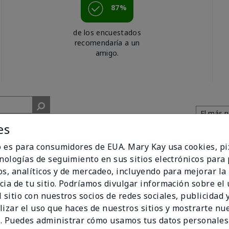
87%
de los encuestados
recomendaría a un
amigo.
es
io es para consumidores de EUA. Mary Kay usa cookies, pi
cnologías de seguimiento en sus sitios electrónicos para
os, analíticos y de mercadeo, incluyendo para mejorar la
cia de tu sitio. Podríamos divulgar información sobre el
 sitio con nuestros socios de redes sociales, publicidad y
cent. I get compliments all of the time when I walk past people w
lizar el uso que haces de nuestros sitios y mostrarte nu
. Puedes administrar cómo usamos tus datos personales