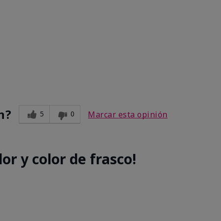
e
n?
5
0
Marcar esta opinión
or y color de frasco!