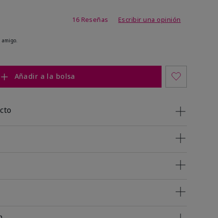
de 4,5 de 5
16 Reseñas
Escribir una opinión
 amigo.
Añadir a la bolsa
cto
n