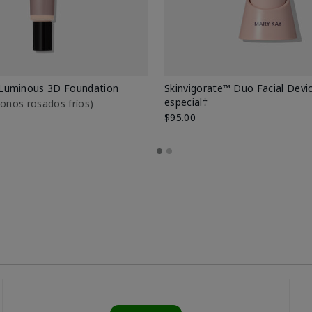
Luminous 3D Foundation
Skinvigorate™ Duo Facial Devic
especial†
btonos rosados fríos)
$95.00