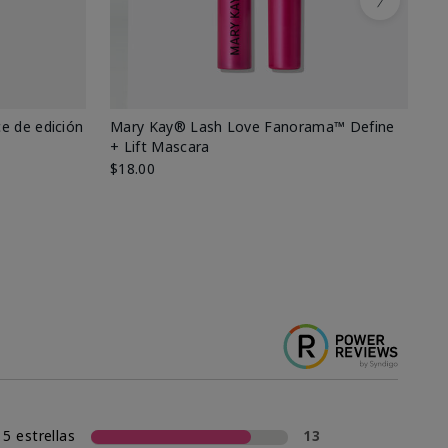
Next
e de edición
Mary Kay® Lash Love Fanorama™ Define
Ma
+ Lift Mascara
Ki
$18.00
$2
5 estrellas
13