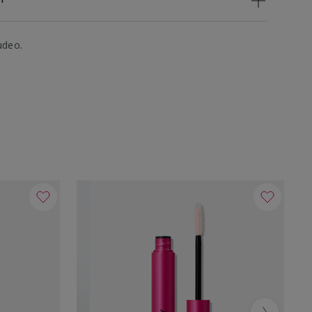
udeo.