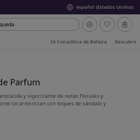
español (Estados Unidos)
queda
Sé Consultora de Belleza
Descubre
Collapsed
Expanded
de Parfum
nslúcida y vigorizante de notas florales y
 flores se armonizan con toques de sándalo y