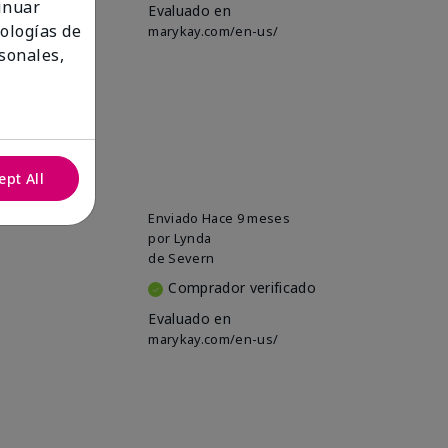
tinuar
Evaluado en
nologías de
marykay.com/en-us/
sonales,
ept All
Enviado
Hace 9 meses
por
Lynda
de
Severn
Comprador verificado
Evaluado en
marykay.com/en-us/