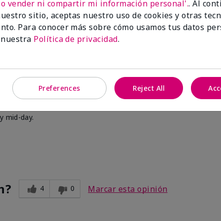
No vender ni compartir mi información personal'.
. Al con
uestro sitio, aceptas nuestro uso de cookies y otras tec
nto. Para conocer más sobre cómo usamos tus datos per
 nuestra
Política de privacidad
.
n?
3
0
Marcar esta opinión
't last long
Preferences
Reject All
Acc
by mid-day.
n?
4
0
Marcar esta opinión