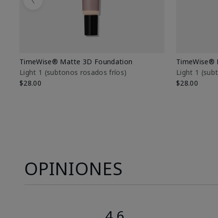
Previous
TimeWise® Matte 3D Foundation
TimeWise® 
Light 1​ (subtonos rosados fríos)
Light 1​ (su
$28.00
$28.00
OPINIONES
4.6