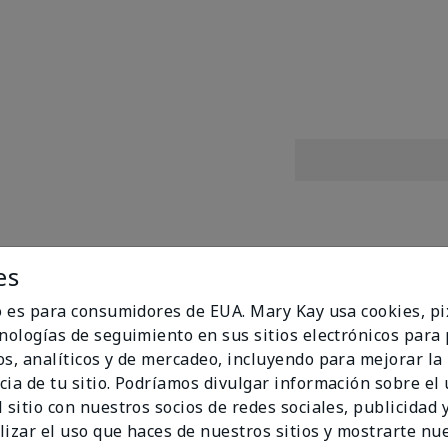
es
mula con nuevos tonos! Lleva tu brillo al siguiente nivel con
 pegajosos con un brillo de última generación que se desliz
io es para consumidores de EUA. Mary Kay usa cookies, pi
y E, esta fórmula humectante en tonos deslumbrantes con 
cnologías de seguimiento en sus sitios electrónicos para
da tono de piel, estado de ánimo y ocasión.
os, analíticos y de mercadeo, incluyendo para mejorar la
a con vitaminas C y E
cia de tu sitio. Podríamos divulgar información sobre el
para cada tono de piel y ocasión
 sitio con nuestros socios de redes sociales, publicidad y
o por dermatólogos
lizar el uso que haces de nuestros sitios y mostrarte nu