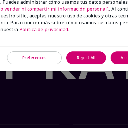
 para irritación y alergias en la piel
. Puedes administrar cómo usamos tus datos personales
No vender ni compartir mi información personal'.
. Al con
uestro sitio, aceptas nuestro uso de cookies y otras tec
hasta agotar existencias.
nto. Para conocer más sobre cómo usamos tus datos per
ido al menudeo.
 nuestra
Política de privacidad
.
Preferences
Reject All
Acc