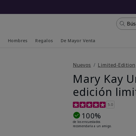
Bús
s
Hombres
Regalos
De Mayor Venta
Collapsed
Expanded
Nuevos
Limited-Edition
Mary Kay U
edición lim
Calificación de clientes de 5
5.0
100%
de los encuestados
recomendaría a un amigo.