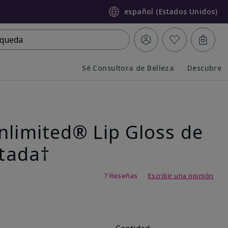
español (Estados Unidos)
queda
Sé Consultora de Belleza
Descubre
Collapsed
Expanded
nlimited® Lip Gloss de
itada†
 de 5
7 Reseñas
Escribir una opinión