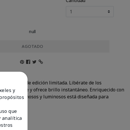
Cantidad
null
AGOTADO
 tres tonos de edición limitada. Libérate de los
a suavemente y ofrece brillo instantáneo. Enriquecido con
xeles y
acabados cremosos y luminosos está diseñada para
 propósitos
 uso que
 analítica
estros