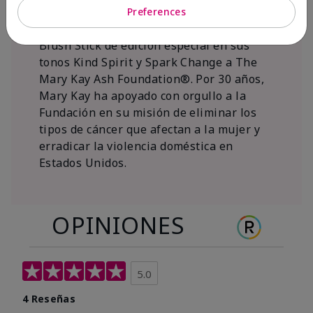
al 15 de noviembre de 2026, Mary Kay Inc.
Preferences
donará $1 de cada venta del Mary Kay®
Blush Stick de edición especial en sus
tonos Kind Spirit y Spark Change a The
Mary Kay Ash Foundation®. Por 30 años,
Mary Kay ha apoyado con orgullo a la
Fundación en su misión de eliminar los
tipos de cáncer que afectan a la mujer y
erradicar la violencia doméstica en
Estados Unidos.
OPINIONES
5.0
4 Reseñas