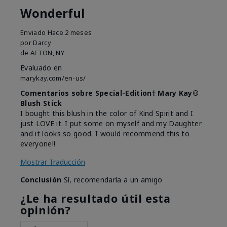
Wonderful
Enviado
Hace 2 meses
por
Darcy
de
AFTON, NY
Evaluado en
marykay.com/en-us/
Comentarios sobre Special-Edition† Mary Kay®
Blush Stick
I bought this blush in the color of Kind Spirit and I
just LOVE it. I put some on myself and my Daughter
and it looks so good. I would recommend this to
everyone!!
Mostrar Traducción
Conclusión
Sí, recomendaría a un amigo
¿Le ha resultado útil esta
opinión?