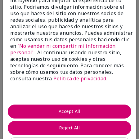
incluyendo para mejorar la experiencia de tu
investigación contra el cáncer, erradicar
sitio. Podríamos divulgar información sobre el
la violencia doméstica, promover el
uso que haces del sitio con nuestros socios de
empoderamiento económico y
redes sociales, publicidad y analítica para
transformar comunidades.
analizar el uso que haces de nuestros sitios y
mostrarte nuestros anuncios. Puedes administrar
cómo usamos tus datos personales haciendo clic
en
'No vender ni compartir mi información
personal'.
. Al continuar usando nuestro sitio,
aceptas nuestro uso de cookies y otras
tecnologías de seguimiento. Para conocer más
sobre cómo usamos tus datos personales,
consulta nuestra
Política de privacidad
.
Juntas hacemos la diferencia.
Accept All
Únete al programa global El rosa cambia
vidas® de Mary Kay y ayuda a cambiar la
Reject All
vida de mujeres y sus familias en todo el
mundo. En Estados Unidos, del 26 de abril