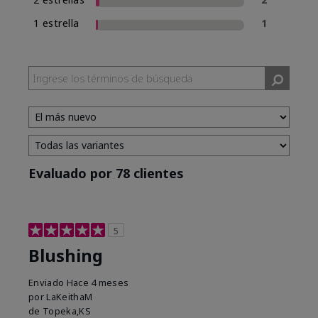
1 estrella
1
Evaluado por 78 clientes
5
Blushing
Enviado
Hace 4 meses
por
LaKeithaM
de
Topeka,KS