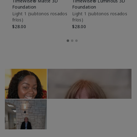
TimeWise® Matte 3D
TimeWise® Luminous 3D
Sk
Foundation
Foundation
De
es
Light 1​ (subtonos rosados
Light 1​ (subtonos rosados
fríos)
fríos)
$9
$28.00
$28.00