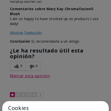
marykay.com/en-us/
Comentarios sobre Mary Kay Chromafusion®
Blush
I am so happy to have stocked up on products I use
daily!
Mostrar Traducción
Conclusión
Sí, recomendaría a un amigo
¿Le ha resultado útil esta
opinión?
9
0
Marcar esta opinión
1
Not a favorite
Cookies