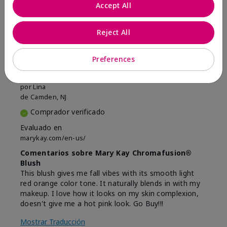
Marcar esta opinión
Accept All
Reject All
5
Beautiful
Preferences
Enviado
Hace 9 meses
por
Lina
de
Camden, NJ
Comprador verificado
Evaluado en
marykay.com/en-us/
Comentarios sobre Mary Kay Chromafusion®
Blush
This blush gives me fall vibes with its smooth light
red orange color tone. It naturally blends in with my
makeup. I love how it looks on my skin complexion,
doesn't give me a hot pink look. Go Buy!!!
Mostrar Traducción