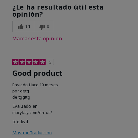
¿Le ha resultado útil esta
opinión?
11
0
Marcar esta opinión
5
Good product
Enviado
Hace 10 meses
por
ggtg
de
tggttg
Evaluado en
marykay.com/en-us/
tdedwd
Mostrar Traducción