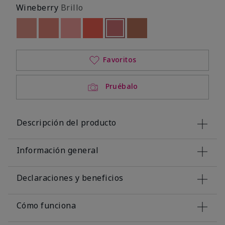
Wineberry
Brillo
Out of stock
Out of stock
Out of stock
Out of stock
seleccionado
Out of stock
Out of stock
Favoritos
Pruébalo
Descripción del producto
Información general
Declaraciones y beneficios
Cómo funciona