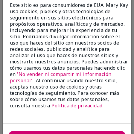
Enviado
Hace 9 meses
Este sitio es para consumidores de EUA. Mary Kay
por
Bette B.
usa cookies, pixeles y otras tecnologías de
de
Green Valley
seguimiento en sus sitios electrónicos para
Comprador verificado
propósitos operativos, analíticos y de mercadeo,
incluyendo para mejorar la experiencia de tu
Evaluado en
sitio. Podríamos divulgar información sobre el
marykay.com/en-us/
uso que haces del sitio con nuestros socios de
Comentarios sobre Mary Kay Chromafusion®
redes sociales, publicidad y analítica para
Blush
analizar el uso que haces de nuestros sitios y
The blush is hard to get used to - it goes on very
mostrarte nuestros anuncios. Puedes administrar
heavy and then needs to be softened. I think I will
cómo usamos tus datos personales haciendo clic
stick with my old brand for now.
en
'No vender ni compartir mi información
personal'.
. Al continuar usando nuestro sitio,
Mostrar Traducción
aceptas nuestro uso de cookies y otras
tecnologías de seguimiento. Para conocer más
Conclusión
No, no recomendaría a un amigo
sobre cómo usamos tus datos personales,
¿Le ha resultado útil esta
consulta nuestra
Política de privacidad
.
opinión?
16
5