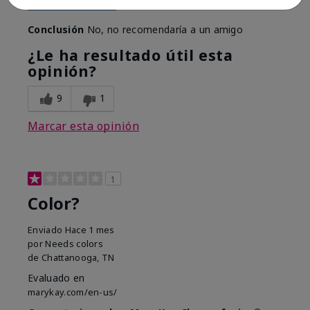
Mostrar Traducción
Conclusión
No, no recomendaría a un amigo
¿Le ha resultado útil esta
opinión?
9
1
Marcar esta opinión
1
Color?
Enviado
Hace 1 mes
por
Needs colors
de
Chattanooga, TN
Evaluado en
marykay.com/en-us/