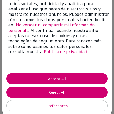
Marcar esta opinión
redes sociales, publicidad y analítica para
analizar el uso que haces de nuestros sitios y
mostrarte nuestros anuncios. Puedes administrar
cómo usamos tus datos personales haciendo clic
2
en
'No vender ni compartir mi información
Discontinued colors
personal'.
. Al continuar usando nuestro sitio,
aceptas nuestro uso de cookies y otras
tecnologías de seguimiento. Para conocer más
Enviado
Hace 14 días
sobre cómo usamos tus datos personales,
por
Sandy
de
Harrisburg, Pa
consulta nuestra
Política de privacidad
.
Evaluado en
marykay.com/en-us/
Comentarios sobre Mary Kay Chromafusion®
Eye Shadow
Accept All
Where are some of the discontinued colors? Granite
for one was what I used all the time. Some if the
purple hues I used all the time and now they are
Reject All
gone. Seems as though the colors used by us
"senior" ladies have gone by the wayside. Very
Preferences
disappointing.