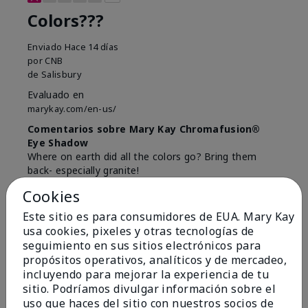
Colors???
Enviado
Hace 14 días
por
CNB
de
Salisbury
Evaluado en
marykay.com/en-us/
Comentarios sobre Mary Kay Chromafusion®
Eye Shadow
Where on earth did all the colors go? Bring them
back- especially granite!
Cookies
Mostrar Traducción
Este sitio es para consumidores de EUA. Mary Kay
Conclusión
No, no recomendaría a un amigo
usa cookies, pixeles y otras tecnologías de
¿Le ha resultado útil esta
seguimiento en sus sitios electrónicos para
opinión?
propósitos operativos, analíticos y de mercadeo,
incluyendo para mejorar la experiencia de tu
7
2
sitio. Podríamos divulgar información sobre el
uso que haces del sitio con nuestros socios de