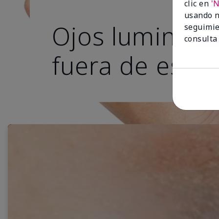
clic en
'
usando n
Ojos luminoso
seguimie
consulta
fuera de este