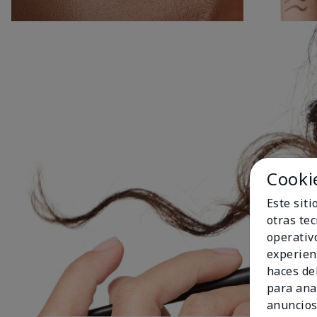
Cooki
Este sit
otras te
operativ
experien
haces del
para ana
anuncios