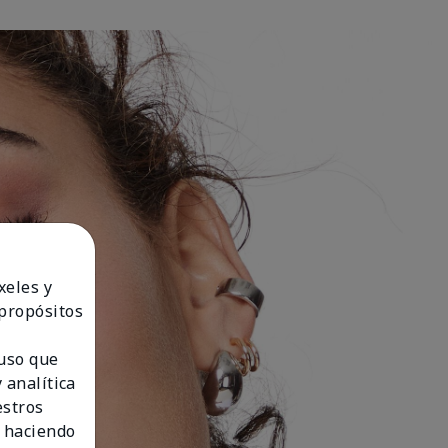
xeles y
 propósitos
 uso que
 analítica
estros
 haciendo