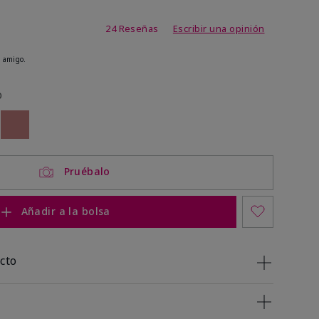
de 4,3 de 5
24 Reseñas
Escribir una opinión
 amigo.
o
ock
 of stock
Out of stock
Pruébalo
Añadir a la bolsa
cto