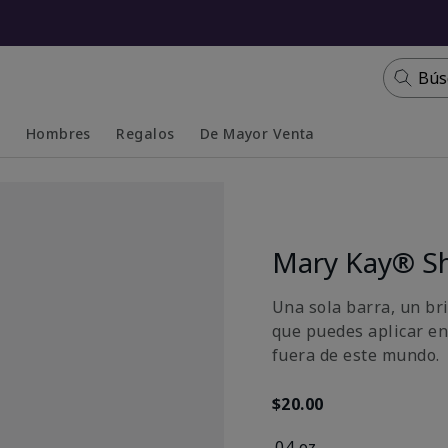
Bús
s
Hombres
Regalos
De Mayor Venta
Collapsed
Expanded
Mary Kay® S
Una sola barra, un bri
que puedes aplicar en
fuera de este mundo.
$20.00
.04 oz.