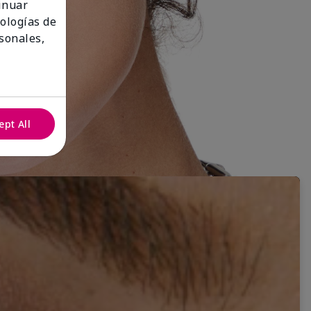
tinuar
nologías de
sonales,
ept All