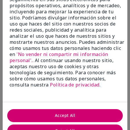
marykay.com/en-us/
propósitos operativos, analíticos y de mercadeo,
This mascara changed the way I see my lashes! It
incluyendo para mejorar la experiencia de tu
makes them thicker, longer, and just WOW! I'm so
sitio. Podríamos divulgar información sobre el
excited to have found a mascara that I love! Don't
uso que haces del sitio con nuestros socios de
over think it, just buy it and thank yourself later!
redes sociales, publicidad y analítica para
analizar el uso que haces de nuestros sitios y
Mostrar Traducción
mostrarte nuestros anuncios. Puedes administrar
Conclusión
Sí, recomendaría a un amigo
cómo usamos tus datos personales haciendo clic
en
'No vender ni compartir mi información
¿Le ha resultado útil esta
personal'.
. Al continuar usando nuestro sitio,
opinión?
aceptas nuestro uso de cookies y otras
tecnologías de seguimiento. Para conocer más
11
0
sobre cómo usamos tus datos personales,
consulta nuestra
Política de privacidad
.
Marcar esta opinión
2
Accept All
Smudges and flakes