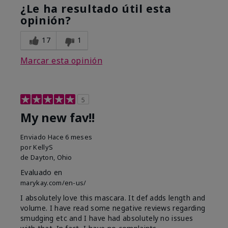
¿Le ha resultado útil esta
opinión?
17
1
Marcar esta opinión
5
My new fav!!
Enviado
Hace 6 meses
por
KellyS
de
Dayton, Ohio
Evaluado en
marykay.com/en-us/
I absolutely love this mascara. It def adds length and
volume. I have read some negative reviews regarding
smudging etc and I have had absolutely no issues