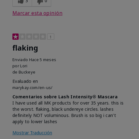
3
0
Marcar esta opinión
1
flaking
Enviado
Hace 5 meses
por
Lori
de
Buckeye
Evaluado en
marykay.com/en-us/
Comentarios sobre Lash Intensity® Mascara
I have used all MK products for over 35 years. this is
the worst. flaking, black undereye circles. lashes
definitely NOT voluminous. Brush is so big i can't
apply to lower lashes
Mostrar Traducción