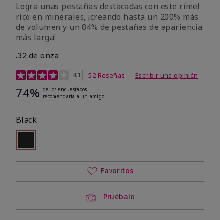
Logra unas pestañas destacadas con este rímel
rico en minerales, ¡creando hasta un 200% más
de volumen y un 84% de pestañas de apariencia
más larga!
.32 de onza
Calificación de clientes de 5 de 5
4.1
52 Reseñas
Escribir una opinión
74%
de los encuestados
recomendaría a un amigo.
Black
seleccionado
Out of stock
Favoritos
Pruébalo