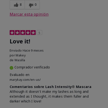
8
0
Marcar esta opinión
5
Love it!
Enviado
Hace 9 meses
por
Makey
de
Wasilla
Comprador verificado
Evaluado en
marykay.com/en-us/
Comentarios sobre Lash Intensity® Mascara
Although it doesn't make my lashes as long and
extended as I thought, it makes them fuller and
darker which I love!