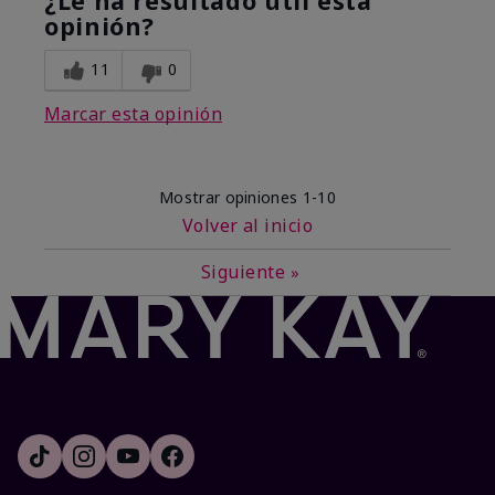
¿Le ha resultado útil esta
opinión?
11
0
Marcar esta opinión
Mostrar opiniones
1-10
Volver al inicio
Siguiente
»