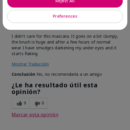
Reject All
Enviado
Hace 6 meses
por
MaryS
de
Virginia
Preferences
Evaluado en
marykay.com/en-us/
I didn't care for this mascara. It goes on a bit clumpy,
the brush is huge and after a few hours of normal
wear I have smudges darkening my under eyes and it
starts flaking.
Mostrar Traducción
Conclusión
No, no recomendaría a un amigo
¿Le ha resultado útil esta
opinión?
9
0
Marcar esta opinión