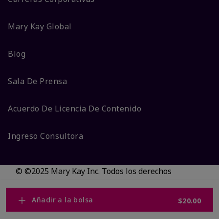
Mary Kay Global
Blog
Sala De Prensa
Acuerdo De Licencia De Contenido
Ingreso Consultora
© ©2025 Mary Kay Inc. Todos los derechos
reservados.
No vender/Preferencias de cookies
Añadir a la bolsa
$20.00
Código DSA/Queja al Código
Términos
Privacidad
Transparencia en CA
Accesibilidad
Cambiar país