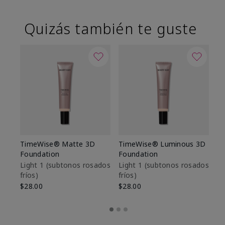
Quizás también te guste
TimeWise® Matte 3D
TimeWise® Luminous 3D
Sk
Foundation
Foundation
De
es
Light 1​ (subtonos rosados
Light 1​ (subtonos rosados
fríos)
fríos)
$9
$28.00
$28.00