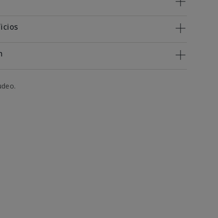
icios
n
udeo.