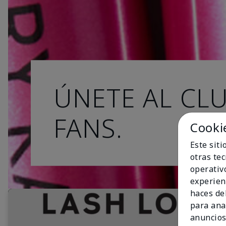
ÚNETE AL CL
FANS.
Cooki
Este sit
otras te
operativ
experien
haces del
para ana
anuncios