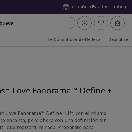
español (Estados Unidos)
queda
Sé Consultora de Belleza
Descubre
Collapsed
Expanded
sh Love Fanorama™ Define +
sh Love Fanorama™ Define+Lift, con el mismo
 te encanta, pero ahora con una definición sin
ft" que realza tu mirada. Prepárate para