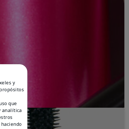
xeles y
 propósitos
 uso que
 analítica
estros
 haciendo