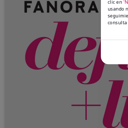
clic en
'
usando n
seguimie
consulta