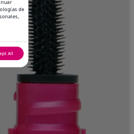
tinuar
nologías de
sonales,
ept All