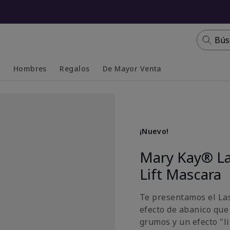
Bús
s
Hombres
Regalos
De Mayor Venta
Collapsed
Expanded
¡Nuevo!
Mary Kay® La
Lift Mascara
Te presentamos el La
efecto de abanico que
grumos y un efecto "li