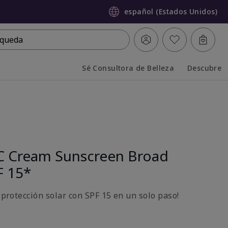
español (Estados Unidos)
queda
Sé Consultora de Belleza
Descubre
Collapsed
Expanded
C Cream Sunscreen Broad
F 15*
y protección solar con SPF 15 en un solo paso!