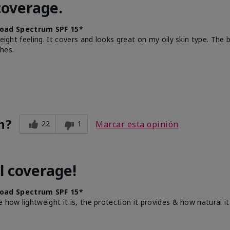
coverage.
oad Spectrum SPF 15*
weight feeling. It covers and looks great on my oily skin type. The
hes.
n?
22
1
Marcar esta opinión
l coverage!
oad Spectrum SPF 15*
e how lightweight it is, the protection it provides & how natural 