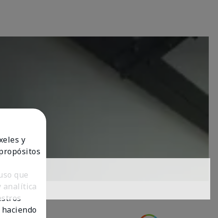
xeles y
 propósitos
 uso que
 analítica
estros
 haciendo