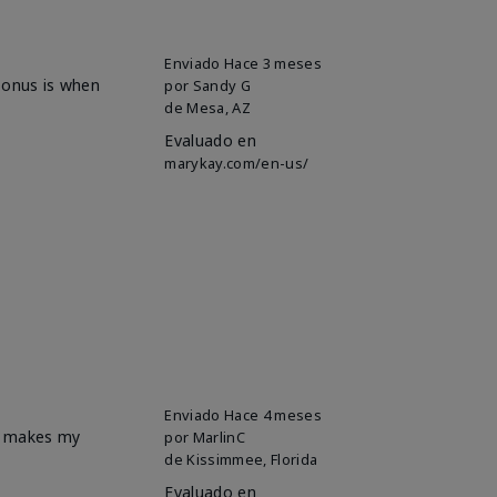
Enviado
Hace 3 meses
 bonus is when
por
Sandy G
de
Mesa, AZ
Evaluado en
marykay.com/en-us/
Enviado
Hace 4 meses
it makes my
por
MarlinC
de
Kissimmee, Florida
Evaluado en