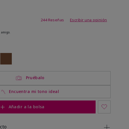
de 3,7 de 5
244 Reseñas
Escribir una opinión
 amigo.
ock
 of stock
Out of stock
Pruébalo
Encuentra mi tono ideal
Añadir a la bolsa
cto