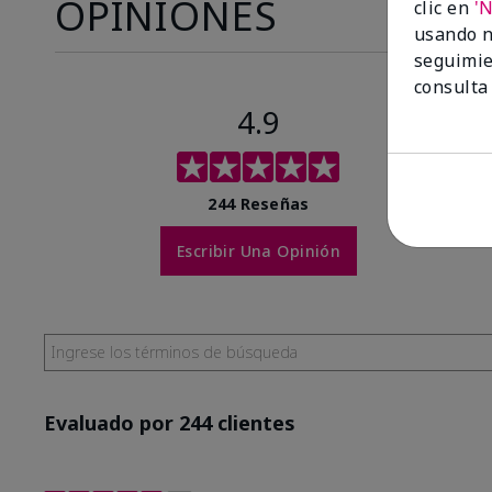
OPINIONES
clic en
'
usando n
seguimie
consulta
4.9
244 Reseñas
Escribir Una Opinión
Evaluado por 244 clientes