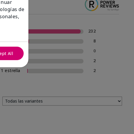
tinuar
nologías de
sonales,
5 estrellas
232
4 estrellas
8
3 estrellas
0
ept All
2 estrellas
2
1 estrella
2