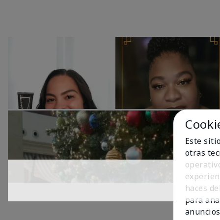
Cooki
Este sit
otras te
operativ
experien
haces del
para ana
anuncios