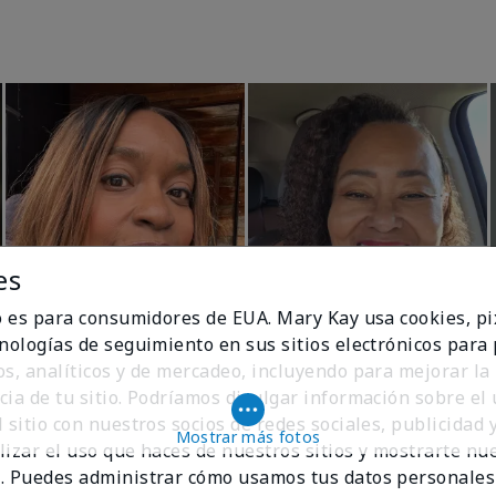
es
io es para consumidores de EUA. Mary Kay usa cookies, pi
cnologías de seguimiento en sus sitios electrónicos para
os, analíticos y de mercadeo, incluyendo para mejorar la
cia de tu sitio. Podríamos divulgar información sobre el
 sitio con nuestros socios de redes sociales, publicidad y
Mostrar más fotos
lizar el uso que haces de nuestros sitios y mostrarte nu
. Puedes administrar cómo usamos tus datos personales