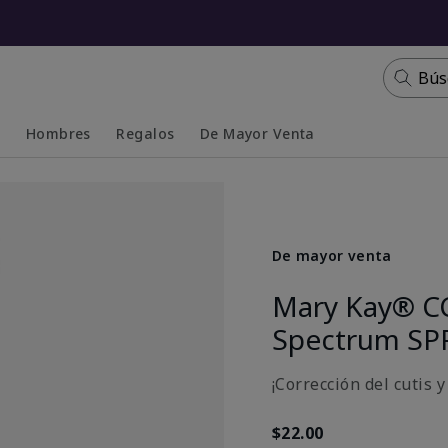
Bús
s
Hombres
Regalos
De Mayor Venta
Collapsed
Expanded
De mayor venta
Mary Kay® C
Spectrum SP
¡Corrección del cutis 
$22.00