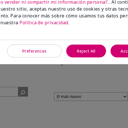
No vender ni compartir mi información personal'.
. Al con
uestro sitio, aceptas nuestro uso de cookies y otras tec
nto. Para conocer más sobre cómo usamos tus datos per
 nuestra
Política de privacidad
.
99%
Preferences
Reject All
Acc
de los encuestados
recomendaría a un
amigo.