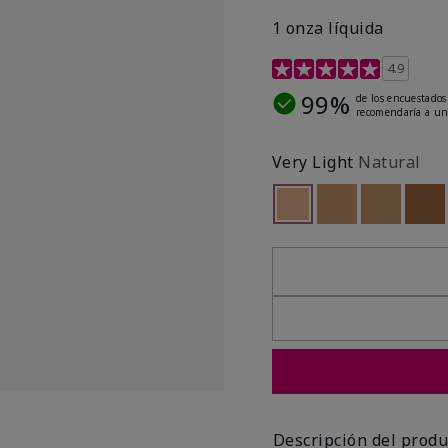
1 onza líquida
Calificación de clientes 
4.9
99%
de los encuestados
recomendaría a un
Very Light
Natural
seleccionado
Out of stock
Out of stock
Out of st
Out
Descripción del produ