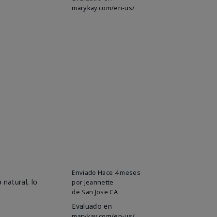
marykay.com/en-us/
Enviado
Hace 4 meses
 natural, lo
por
Jeannette
de
San Jose CA
Evaluado en
marykay.com/en-us/