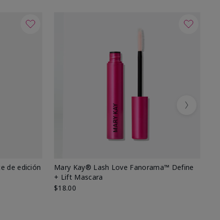
Next
e de edición
Mary Kay® Lash Love Fanorama™ Define
Ma
+ Lift Mascara
Ki
$18.00
$2