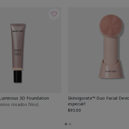
Luminous 3D Foundation
Skinvigorate™ Duo Facial Devic
especial†
btonos rosados fríos)
$95.00