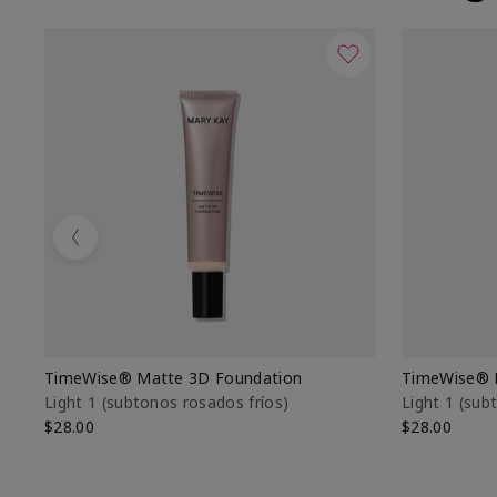
Previous
TimeWise® Matte 3D Foundation
TimeWise® 
Light 1​ (subtonos rosados fríos)
Light 1​ (su
$28.00
$28.00