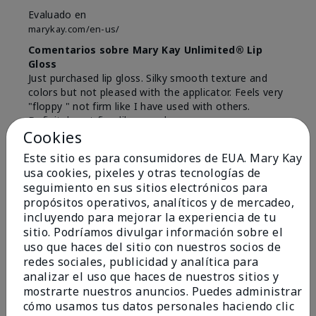
Evaluado en
marykay.com/en-us/
Comentarios sobre Mary Kay Unlimited® Lip
Gloss
Just purchased lip gloss. Silky smooth texture and
colors but not pleased with the applicator. Feels very
"floppy " not firm like I have used with others.
Definitely not firm like samples were.
Cookies
Mostrar Traducción
Este sitio es para consumidores de EUA. Mary Kay
Conclusión
Sí, recomendaría a un amigo
usa cookies, pixeles y otras tecnologías de
seguimiento en sus sitios electrónicos para
¿Le ha resultado útil esta
propósitos operativos, analíticos y de mercadeo,
opinión?
incluyendo para mejorar la experiencia de tu
sitio. Podríamos divulgar información sobre el
8
1
uso que haces del sitio con nuestros socios de
redes sociales, publicidad y analítica para
Marcar esta opinión
analizar el uso que haces de nuestros sitios y
mostrarte nuestros anuncios. Puedes administrar
cómo usamos tus datos personales haciendo clic