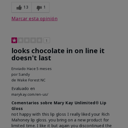
13
1
Marcar esta opinión
1
looks chocolate in on line it
doesn't last
Enviado
Hace 5 meses
por
Sandy
de
Wake Forest NC
Evaluado en
marykay.com/en-us/
Comentarios sobre Mary Kay Unlimited® Lip
Gloss
not happy with this lip gloss I really liked your Rich
Mahoney lip gloss. you bring on a new product for
limited time. I like it but again you discontinued the