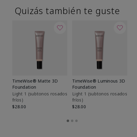
Quizás también te guste
TimeWise® Matte 3D
TimeWise® Luminous 3D
Sk
Foundation
Foundation
De
es
Light 1​ (subtonos rosados
Light 1​ (subtonos rosados
fríos)
fríos)
$9
$28.00
$28.00