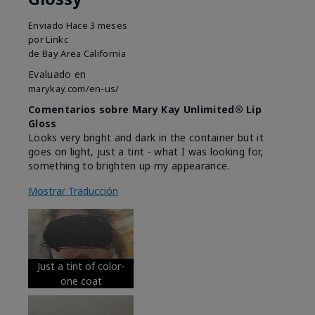
Enviado
Hace 3 meses
por
Linkc
de
Bay Area California
Evaluado en
marykay.com/en-us/
Comentarios sobre Mary Kay Unlimited® Lip
Gloss
Looks very bright and dark in the container but it
goes on light, just a tint - what I was looking for,
something to brighten up my appearance.
Mostrar Traducción
Just a tint of color-
one coat