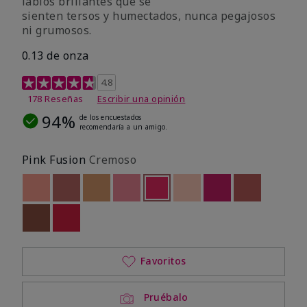
labios brillantes que se
sienten tersos y humectados, nunca pegajosos
ni grumosos.
0.13 de onza
Calificación de clientes de 4,8 de 5
4.8
178 Reseñas
Escribir una opinión
94%
de los encuestados
recomendaría a un amigo.
Pink Fusion
Cremoso
Out of stock
Out of stock
Out of stock
Out of stock
seleccionado
Out of stock
Out of stock
Out of stock
Out of stoc
Out of stock
Out of stock
Favoritos
Pruébalo