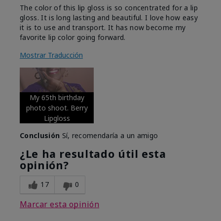
The color of this lip gloss is so concentrated for a lip
gloss. It is long lasting and beautiful. I love how easy
it is to use and transport. It has now become my
favorite lip color going forward.
Mostrar Traducción
My 65th birthday
photo shoot. Berry
Lipgloss
Conclusión
Sí, recomendaría a un amigo
¿Le ha resultado útil esta
opinión?
17
0
Marcar esta opinión