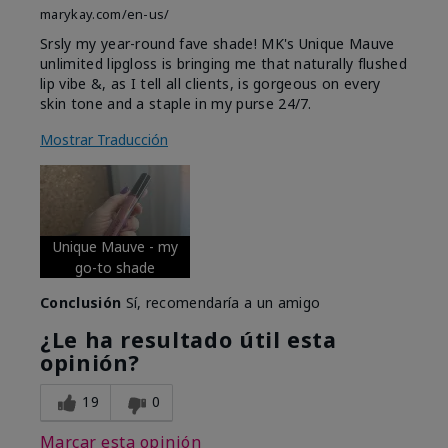
marykay.com/en-us/
Srsly my year-round fave shade! MK's Unique Mauve
unlimited lipgloss is bringing me that naturally flushed
lip vibe &, as I tell all clients, is gorgeous on every
skin tone and a staple in my purse 24/7.
Mostrar Traducción
Unique Mauve - my
go-to shade
Conclusión
Sí, recomendaría a un amigo
¿Le ha resultado útil esta
opinión?
19
0
Marcar esta opinión