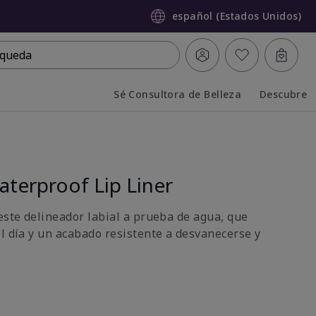
español (Estados Unidos)
queda
Sé Consultora de Belleza
Descubre
Collapsed
Expanded
terproof Lip Liner
este delineador labial a prueba de agua, que
el día y un acabado resistente a desvanecerse y