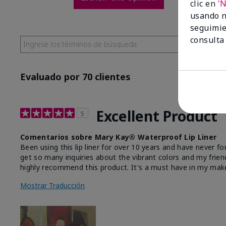
clic en
'
usando n
seguimie
consulta
Evaluado por 70 clientes
Excellent Product
5
Comentarios sobre Mary Kay® Waterproof Lip Liner
Been using this lip liner for over 10 years and have never fo
get so many inquiries about the vibrant colors and my friend
highly recommend this product. It's a must have in my mak
Mostrar Traducción