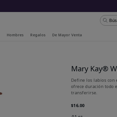
Bús
s
Hombres
Regalos
De Mayor Venta
Collapsed
Expanded
Mary Kay® Wa
Define los labios con 
ofrece duración todo 
transferirse.
$16.00
.01 oz.