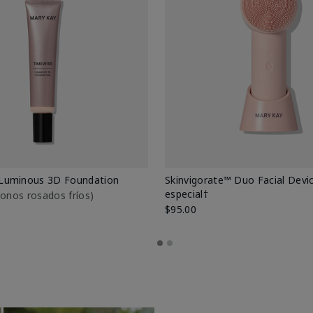
Luminous 3D Foundation
Skinvigorate™ Duo Facial Devic
especial†
btonos rosados fríos)
$95.00