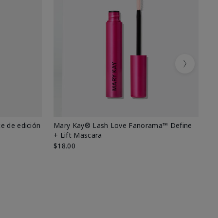
Next
e de edición
Mary Kay® Lash Love Fanorama™ Define
Ma
+ Lift Mascara
Ki
$18.00
$2