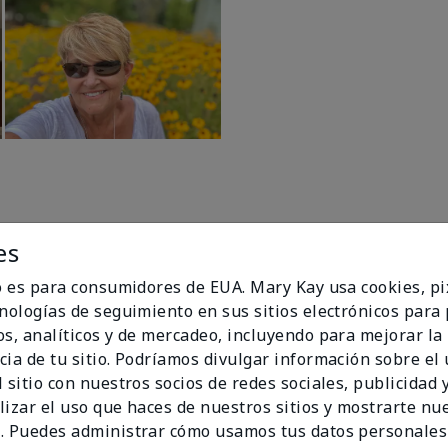
es
io es para consumidores de EUA. Mary Kay usa cookies, pi
cnologías de seguimiento en sus sitios electrónicos para
os, analíticos y de mercadeo, incluyendo para mejorar la
94%
cia de tu sitio. Podríamos divulgar información sobre el
 sitio con nuestros socios de redes sociales, publicidad y
de los encuestados
lizar el uso que haces de nuestros sitios y mostrarte nu
recomendaría a un
. Puedes administrar cómo usamos tus datos personales
amigo.