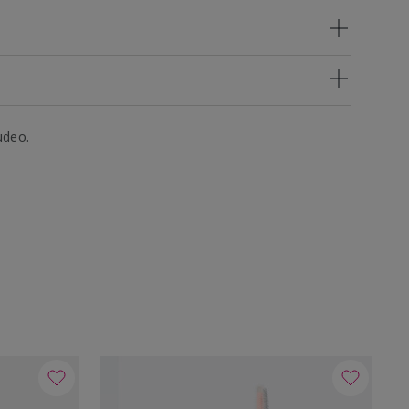
udeo.