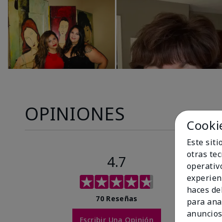
OPINIONES
Cooki
Este sit
otras te
4.7
operativ
experien
haces del
70 Reseñas
para ana
anuncios
Escribir Una Opinión