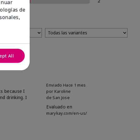
1 estrella
2
tinuar
nologías de
sonales,
ept All
Enviado
Hace 1 mes
ts because I
por
Karoline
d drinking. I
de
San Jose
Evaluado en
marykay.com/en-us/