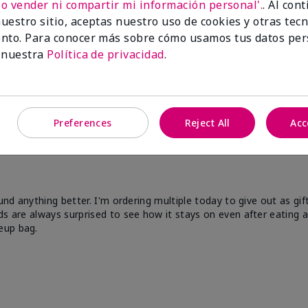
No vender ni compartir mi información personal'.
. Al con
uestro sitio, aceptas nuestro uso de cookies y otras tec
nto. Para conocer más sobre cómo usamos tus datos per
 nuestra
Política de privacidad
.
Preferences
Reject All
Acc
und anything better. I'm ordering multiple today to give out as gif
s are always surprised to see how it stays on even after eating an
eup bag.