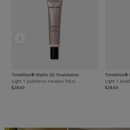
Previous
TimeWise® Matte 3D Foundation
TimeWise® 
Light 1​ (subtonos rosados fríos)
Light 1​ (su
$28.00
$28.00