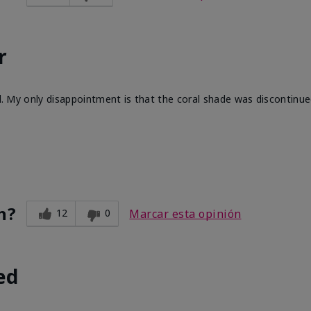
r
ll. My only disappointment is that the coral shade was discontinue
n?
12
0
Marcar esta opinión
ed