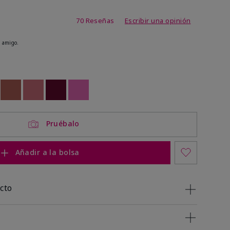
 de 5 de 5
70 Reseñas
Escribir una opinión
 amigo.
ock
 of stock
Out of stock
Out of stock
Out of stock
Out of stock
Pruébalo
Añadir a la bolsa
cto