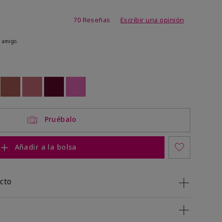
 de 5 de 5
70 Reseñas
Escribir una opinión
 amigo.
ock
 of stock
Out of stock
Out of stock
Out of stock
Out of stock
Pruébalo
Añadir a la bolsa
cto