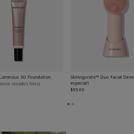
Luminous 3D Foundation
Skinvigorate™ Duo Facial Devic
especial†
btonos rosados fríos)
$95.00