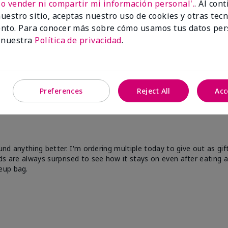
No vender ni compartir mi información personal'.
. Al con
uestro sitio, aceptas nuestro uso de cookies y otras tec
nto. Para conocer más sobre cómo usamos tus datos per
 nuestra
Política de privacidad
.
Preferences
Reject All
Acc
und anything better. I'm ordering multiple today to give out as gif
s are always surprised to see how it stays on even after eating an
eup bag.