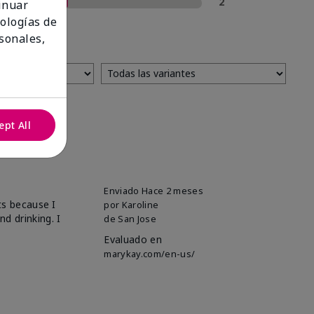
1 estrella
2
tinuar
nologías de
sonales,
ept All
Enviado
Hace 2 meses
ts because I
por
Karoline
d drinking. I
de
San Jose
Evaluado en
marykay.com/en-us/