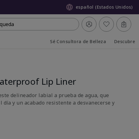
español (Estados Unidos)
queda
Sé Consultora de Belleza
Descubre
Collapsed
Expanded
terproof Lip Liner
este delineador labial a prueba de agua, que
el día y un acabado resistente a desvanecerse y