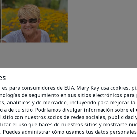
es
io es para consumidores de EUA. Mary Kay usa cookies, pi
cnologías de seguimiento en sus sitios electrónicos para
os, analíticos y de mercadeo, incluyendo para mejorar la
94%
cia de tu sitio. Podríamos divulgar información sobre el
 sitio con nuestros socios de redes sociales, publicidad y
de los encuestados
lizar el uso que haces de nuestros sitios y mostrarte nu
recomendaría a un
. Puedes administrar cómo usamos tus datos personales
amigo.