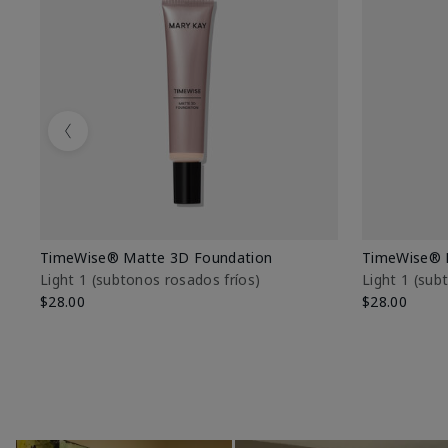
Previous
TimeWise® Matte 3D Foundation
TimeWise® 
Light 1​ (subtonos rosados fríos)
Light 1​ (su
$28.00
$28.00