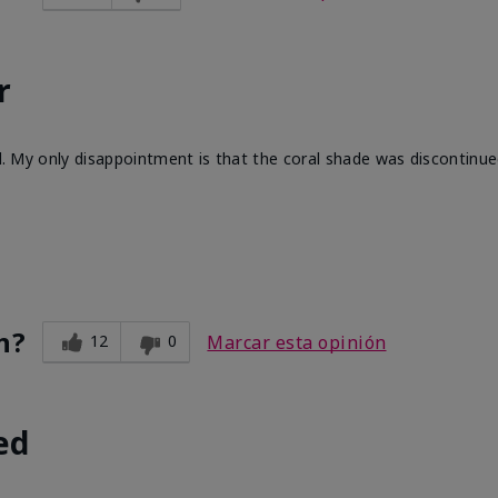
r
ll. My only disappointment is that the coral shade was discontinue
n?
12
0
Marcar esta opinión
ed