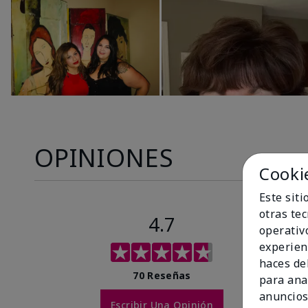
OPINIONES
Cooki
Este sit
otras te
4.7
operativ
experien
haces del
70 Reseñas
para ana
anuncios
Escribir Una Opinión