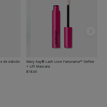
Next
e de edición
Mary Kay® Lash Love Fanorama™ Define
Ma
+ Lift Mascara
Ki
$18.00
$2