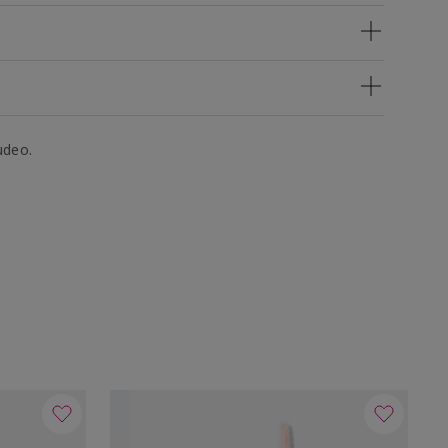
udeo.