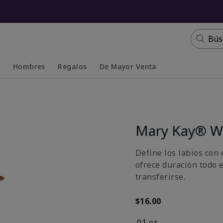
Bús
s
Hombres
Regalos
De Mayor Venta
Collapsed
Expanded
Mary Kay® Wa
Define los labios con 
ofrece duración todo 
transferirse.
$16.00
.01 oz.