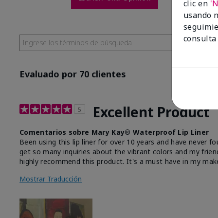
clic en
'
usando n
seguimie
consulta
Evaluado por 70 clientes
Excellent Product
5
Comentarios sobre Mary Kay® Waterproof Lip Liner
Been using this lip liner for over 10 years and have never fo
get so many inquiries about the vibrant colors and my friend
highly recommend this product. It's a must have in my mak
Mostrar Traducción