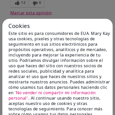
12
0
Marcar esta opinión
Cookies
Este sitio es para consumidores de EUA. Mary Kay
5
usa cookies, pixeles y otras tecnologías de
Pleasantly surprised
seguimiento en sus sitios electrónicos para
propósitos operativos, analíticos y de mercadeo,
Enviado
Hace 5 meses
incluyendo para mejorar la experiencia de tu
por
Angelina
sitio. Podríamos divulgar información sobre el
de
Splendora
uso que haces del sitio con nuestros socios de
Evaluado en
redes sociales, publicidad y analítica para
marykay.com/en-us/
analizar el uso que haces de nuestros sitios y
mostrarte nuestros anuncios. Puedes administrar
Comentarios sobre Mary Kay® Waterproof Lip
cómo usamos tus datos personales haciendo clic
Liner
en
'No vender ni compartir mi información
I tried it reluctantly. My director stated she thought
it would look good on me and I thought no way. I'm
personal'.
. Al continuar usando nuestro sitio,
eating my words. I like this liner with only sheer
aceptas nuestro uso de cookies y otras
illusion lipgloss. I normally wear pinks for lipsticks so
tecnologías de seguimiento. Para conocer más
this was a nice change.
sobre cómo usamos tus datos personales,