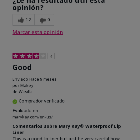
¿Le ha resultado útil esta
opinión?
12
0
Marcar esta opinión
4
Good
Enviado
Hace 9 meses
por
Makey
de
Wasilla
Comprador verificado
Evaluado en
marykay.com/en-us/
Comentarios sobre Mary Kay® Waterproof Lip
Liner
This is a good lip liner but just be very careful how