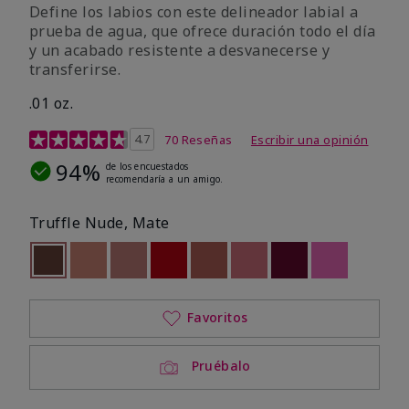
Define los labios con este delineador labial a
prueba de agua, que ofrece duración todo el día
y un acabado resistente a desvanecerse y
transferirse.
.01 oz.
Calificación de clientes de 5 de 5
4.7
70 Reseñas
Escribir una opinión
94%
de los encuestados
recomendaría a un amigo.
Truffle Nude, Mate
seleccionado
Out of stock
Out of stock
Out of stock
Out of stock
Out of stock
Out of stock
Out of stock
Out of stoc
Favoritos
Pruébalo