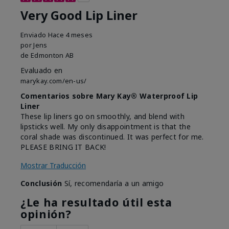
Very Good Lip Liner
Enviado
Hace 4 meses
por
Jens
de
Edmonton AB
Evaluado en
marykay.com/en-us/
Comentarios sobre Mary Kay® Waterproof Lip
Liner
These lip liners go on smoothly, and blend with
lipsticks well. My only disappointment is that the
coral shade was discontinued. It was perfect for me.
PLEASE BRING IT BACK!
Mostrar Traducción
Conclusión
Sí, recomendaría a un amigo
¿Le ha resultado útil esta
opinión?