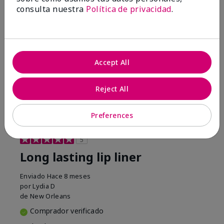
consulta nuestra
Política de privacidad
.
Mostrar Traducción
Conclusión
Sí, recomendaría a un amigo
¿Le ha resultado útil esta
opinión?
Accept All
9
1
Reject All
Marcar esta opinión
Preferences
5
Long lasting lip liner
Enviado
Hace 8 meses
por
Lydia D
de
New Orleans
Comprador verificado