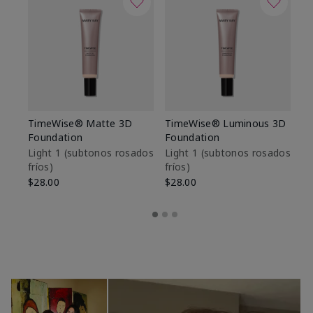
TimeWise® Matte 3D
TimeWise® Luminous 3D
Sk
Foundation
Foundation
De
es
Light 1​ (subtonos rosados
Light 1​ (subtonos rosados
fríos)
fríos)
$9
$28.00
$28.00