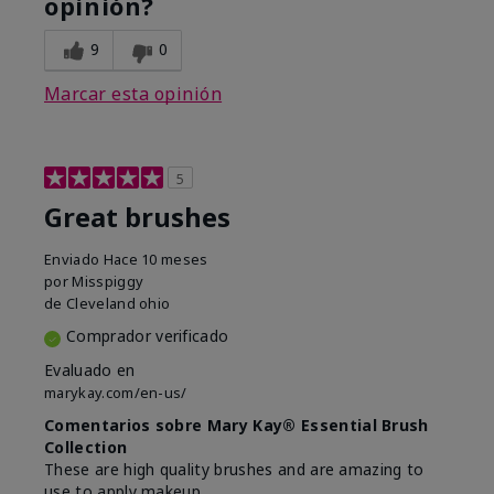
opinión?
9
0
Marcar esta opinión
5
Great brushes
Enviado
Hace 10 meses
por
Misspiggy
de
Cleveland ohio
Comprador verificado
Evaluado en
marykay.com/en-us/
Comentarios sobre Mary Kay® Essential Brush
Collection
These are high quality brushes and are amazing to
use to apply makeup