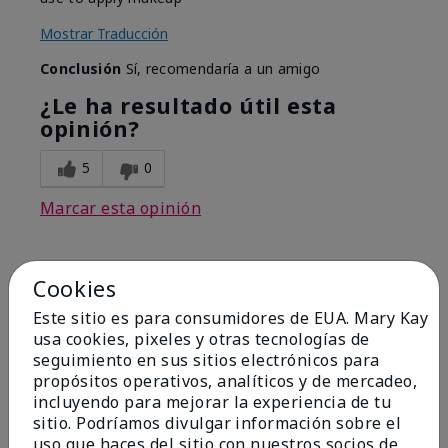
Mostrar Traducción
Conclusión
Sí, recomendaría a un amigo
¿Le ha resultado útil esta
opinión?
5
0
Marcar esta opinión
Cookies
5
Best Make-up Brushes Ever
Este sitio es para consumidores de EUA. Mary Kay
usa cookies, pixeles y otras tecnologías de
Enviado
Hace 10 meses
seguimiento en sus sitios electrónicos para
por
Sharon
propósitos operativos, analíticos y de mercadeo,
de
Summerville, SC
incluyendo para mejorar la experiencia de tu
sitio. Podríamos divulgar información sobre el
Comprador verificado
uso que haces del sitio con nuestros socios de