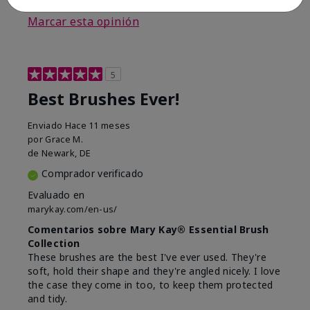
Marcar esta opinión
5
Best Brushes Ever!
Enviado
Hace 11 meses
por
Grace M.
de
Newark, DE
Comprador verificado
Evaluado en
marykay.com/en-us/
Comentarios sobre Mary Kay® Essential Brush
Collection
These brushes are the best I've ever used. They're
soft, hold their shape and they're angled nicely. I love
the case they come in too, to keep them protected
and tidy.