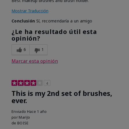
Best makeup brushes and brush holder.
Mostrar Traducción
Conclusión
Sí, recomendaría a un amigo
¿Le ha resultado útil esta
opinión?
6
1
Marcar esta opinión
4
This is my 2nd set of brushes,
ever.
Enviado
Hace 1 año
por
MariJo
de
BOISE