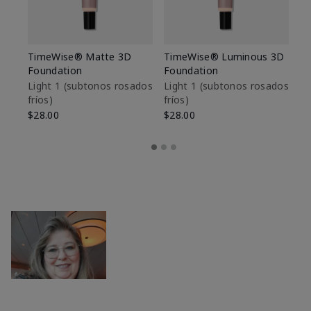
TimeWise® Matte 3D
TimeWise® Luminous 3D
Sk
Foundation
Foundation
De
es
Light 1​ (subtonos rosados
Light 1​ (subtonos rosados
fríos)
fríos)
$9
$28.00
$28.00