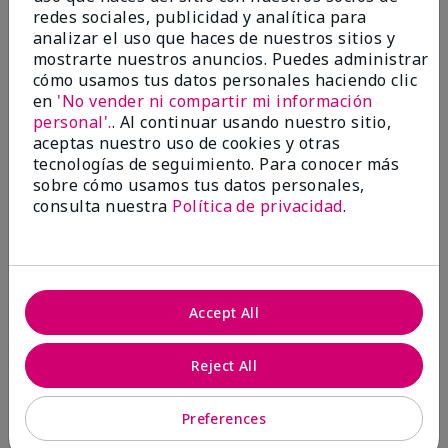
Evaluado en
redes sociales, publicidad y analítica para
marykay.com/en-us/
analizar el uso que haces de nuestros sitios y
mostrarte nuestros anuncios. Puedes administrar
Comentarios sobre Mary Kay® Essential Brush
cómo usamos tus datos personales haciendo clic
Collection
en
'No vender ni compartir mi información
I Love the Awesomeness these Brushes do! Appling
your make-up on my face fills so Great. And Looks so
personal'.
. Al continuar usando nuestro sitio,
smooth and Beautiful!
aceptas nuestro uso de cookies y otras
tecnologías de seguimiento. Para conocer más
Mostrar Traducción
sobre cómo usamos tus datos personales,
consulta nuestra
Política de privacidad
.
Mary Kay Products
Make-up Brushes
Accept All
Conclusión
Sí, recomendaría a un amigo
Reject All
¿Le ha resultado útil esta
opinión?
Preferences
7
0