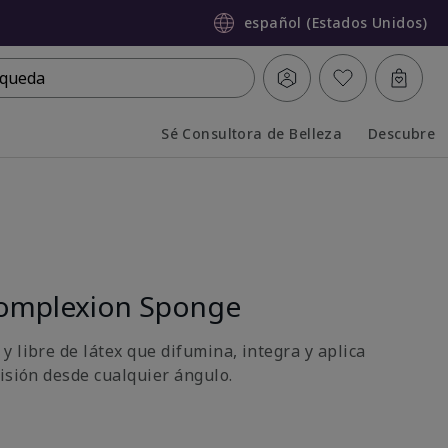
español (Estados Unidos)
queda
Sé Consultora de Belleza
Descubre
Collapsed
Expanded
omplexion Sponge
 libre de látex que difumina, integra y aplica
cisión desde cualquier ángulo.