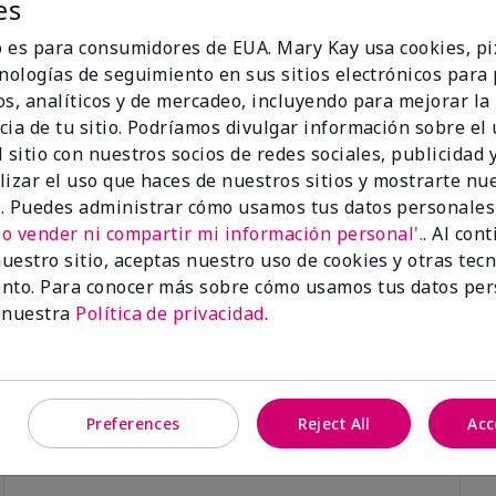
es
io es para consumidores de EUA. Mary Kay usa cookies, pi
cnologías de seguimiento en sus sitios electrónicos para
os, analíticos y de mercadeo, incluyendo para mejorar la
cia de tu sitio. Podríamos divulgar información sobre el
™ Duo Facial Device de edición
TimeWise® Luminous 3D Foun
 sitio con nuestros socios de redes sociales, publicidad y
Light 1​ (subtonos rosados frío
lizar el uso que haces de nuestros sitios y mostrarte nu
$28.00
. Puedes administrar cómo usamos tus datos personales
No vender ni compartir mi información personal'.
. Al con
uestro sitio, aceptas nuestro uso de cookies y otras tec
nto. Para conocer más sobre cómo usamos tus datos per
 nuestra
Política de privacidad
.
Preferences
Reject All
Acc