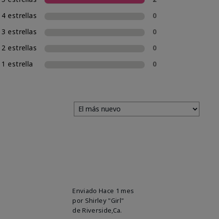
4 estrellas
0
3 estrellas
0
2 estrellas
0
1 estrella
0
Enviado
Hace 1 mes
por
Shirley "Girl"
de
Riverside,Ca.