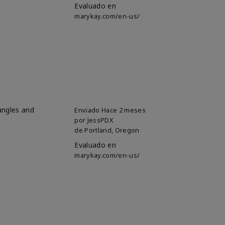
Evaluado en
marykay.com/en-us/
 angles and
Enviado
Hace 2 meses
por
JessPDX
de
Portland, Oregon
Evaluado en
marykay.com/en-us/