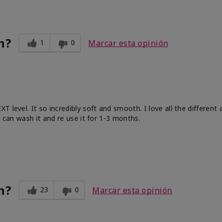
n?
1
0
Marcar esta opinión
 level. It so incredibly soft and smooth. I love all the different
u can wash it and re use it for 1-3 months.
n?
23
0
Marcar esta opinión