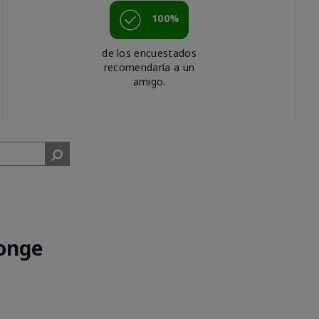
100%
de los encuestados
recomendaría a un
amigo.
onge