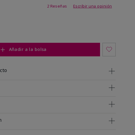
 de 5 de 5
2 Reseñas
Escribir una opinión
Añadir a la bolsa
cto
n