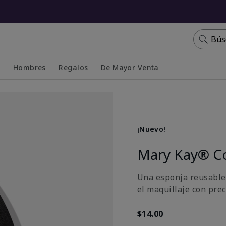
Bús
s
Hombres
Regalos
De Mayor Venta
Collapsed
Expanded
¡Nuevo!
Mary Kay® C
Una esponja reusable y
el maquillaje con pre
$14.00