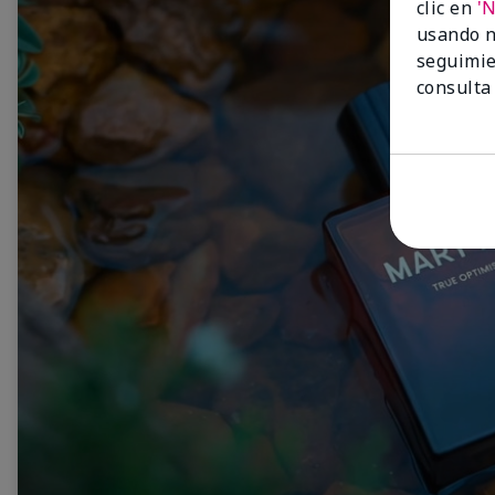
clic en
'
usando n
seguimie
consulta