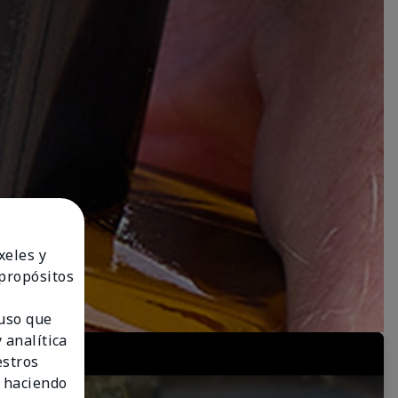
xeles y
 propósitos
 uso que
 analítica
estros
 haciendo