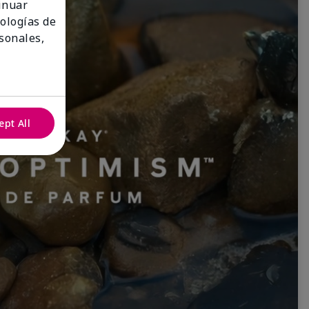
tinuar
nologías de
sonales,
ept All