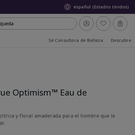
español (Estados Unidos)
queda
Sé Consultora de Belleza
Descubre
Collapsed
Expanded
rue Optimism™ Eau de
cítrica y floral amaderada para el hombre que le
r.