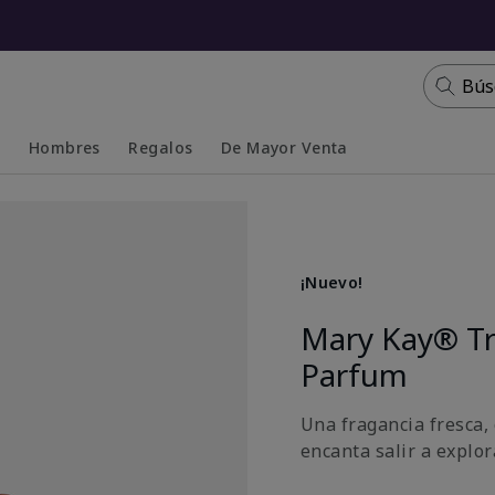
Bús
s
Hombres
Regalos
De Mayor Venta
Collapsed
Expanded
¡Nuevo!
Mary Kay® T
Parfum
Una fragancia fresca, 
encanta salir a explora