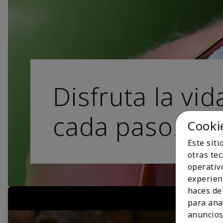
Disfruta la vid
cada paso.
Cooki
Este sit
otras te
operativ
experien
haces del
para ana
anuncios