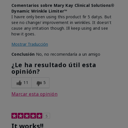
Comentarios sobre Mary Kay Clinical Solutions®
Dynamic Wrinkle Limiter™
I havre only been using this product fir 5 datys. But
see no change/ improvement in wrinkles. It doesn't
cause any irritation though. Ill keep using and see
how it goes.
Mostrar Traducción
Conclusión
No, no recomendaría a un amigo
¿Le ha resultado útil esta
opinión?
11
5
Marcar esta opinión
5
It works!!