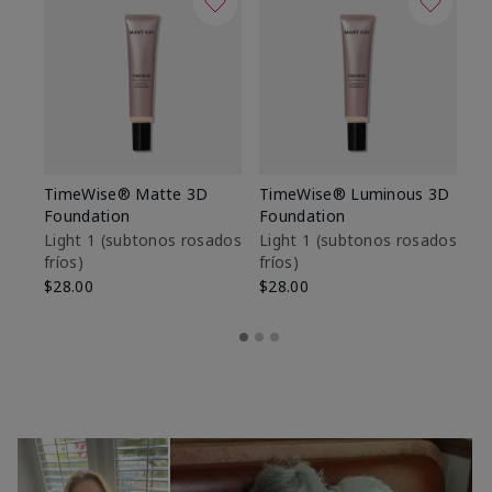
TimeWise® Matte 3D
TimeWise® Luminous 3D
Sk
Foundation
Foundation
De
es
Light 1​ (subtonos rosados
Light 1​ (subtonos rosados
fríos)
fríos)
$9
$28.00
$28.00