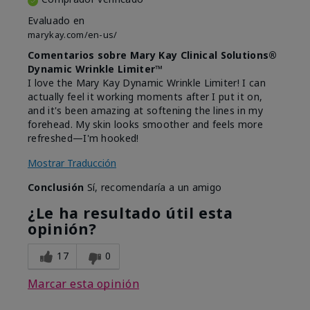
Evaluado en
marykay.com/en-us/
Comentarios sobre Mary Kay Clinical Solutions®
Dynamic Wrinkle Limiter™
I love the Mary Kay Dynamic Wrinkle Limiter! I can
actually feel it working moments after I put it on,
and it's been amazing at softening the lines in my
forehead. My skin looks smoother and feels more
refreshed—I'm hooked!
Mostrar Traducción
Conclusión
Sí, recomendaría a un amigo
¿Le ha resultado útil esta
opinión?
17
0
Marcar esta opinión