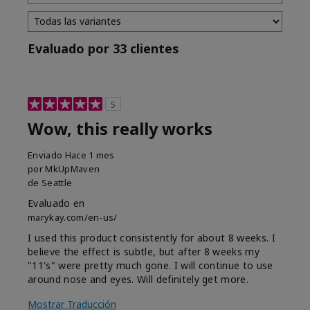
Evaluado por 33 clientes
5
Wow, this really works
Enviado
Hace 1 mes
por
MkUpMaven
de
Seattle
Evaluado en
marykay.com/en-us/
I used this product consistently for about 8 weeks. I
believe the effect is subtle, but after 8 weeks my
"11's" were pretty much gone. I will continue to use
around nose and eyes. Will definitely get more.
Mostrar Traducción