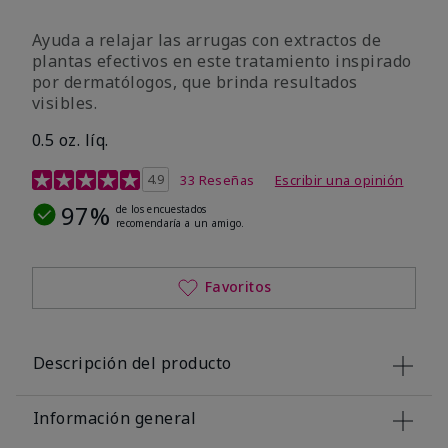
Ayuda a relajar las arrugas con extractos de
plantas efectivos en este tratamiento inspirado
por dermatólogos, que brinda resultados
visibles.
0.5 oz. líq.
Calificación de clientes de 4,9 de 5
4.9
33 Reseñas
Escribir una opinión
97%
de los encuestados
recomendaría a un amigo.
Favoritos
Descripción del producto
Información general