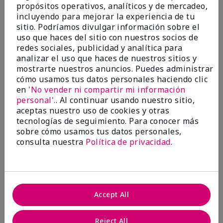
propósitos operativos, analíticos y de mercadeo,
¿Le ha resultado útil esta
incluyendo para mejorar la experiencia de tu
opinión?
sitio. Podríamos divulgar información sobre el
uso que haces del sitio con nuestros socios de
22
1
redes sociales, publicidad y analítica para
analizar el uso que haces de nuestros sitios y
Marcar esta opinión
mostrarte nuestros anuncios. Puedes administrar
cómo usamos tus datos personales haciendo clic
en
'No vender ni compartir mi información
personal'.
. Al continuar usando nuestro sitio,
5
aceptas nuestro uso de cookies y otras
Awesome
tecnologías de seguimiento. Para conocer más
sobre cómo usamos tus datos personales,
Enviado
Hace 10 meses
consulta nuestra
Política de privacidad
.
por
Judy
de
Evansville IN
Comprador verificado
Evaluado en
Accept All
marykay.com/en-us/
Comentarios sobre Mary Kay Clinical Solutions®
Reject All
Dynamic Wrinkle Limiter™