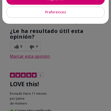
Hope it helps
Preferences
Mostrar Traducción
Conclusión
Sí, recomendaría a un amigo
¿Le ha resultado útil esta
opinión?
8
4
Marcar esta opinión
5
LOVE this!
Enviado
Hace 11 meses
por
Jamie
de
Holmen
Comprador verificado