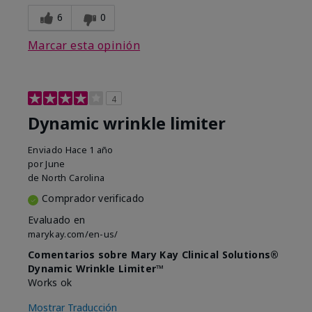
6
0
Marcar esta opinión
4
Dynamic wrinkle limiter
Enviado
Hace 1 año
por
June
de
North Carolina
Comprador verificado
Evaluado en
marykay.com/en-us/
Comentarios sobre Mary Kay Clinical Solutions®
Dynamic Wrinkle Limiter™
Works ok
Mostrar Traducción