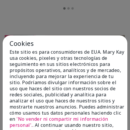
Cookies
Este sitio es para consumidores de EUA. Mary Kay
usa cookies, pixeles y otras tecnologías de
seguimiento en sus sitios electrónicos para
propósitos operativos, analíticos y de mercadeo,
incluyendo para mejorar la experiencia de tu
sitio. Podríamos divulgar información sobre el
OPINIONES
uso que haces del sitio con nuestros socios de
redes sociales, publicidad y analítica para
analizar el uso que haces de nuestros sitios y
mostrarte nuestros anuncios. Puedes administrar
4.7
cómo usamos tus datos personales haciendo clic
10 Reseñas
en
'No vender ni compartir mi información
personal'.
. Al continuar usando nuestro sitio,
Escribir Una Opinión