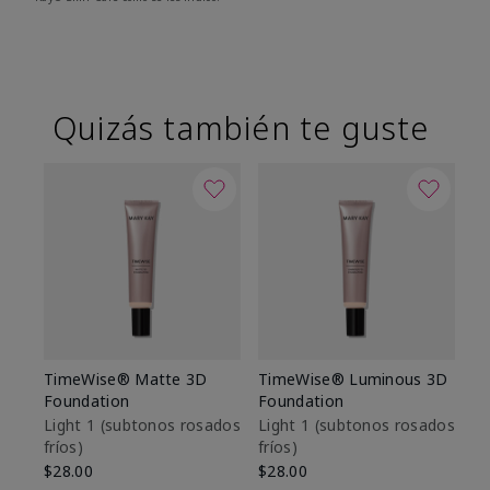
Quizás también te guste
TimeWise® Matte 3D
TimeWise® Luminous 3D
Sk
Foundation
Foundation
De
es
Light 1​ (subtonos rosados
Light 1​ (subtonos rosados
fríos)
fríos)
$9
$28.00
$28.00