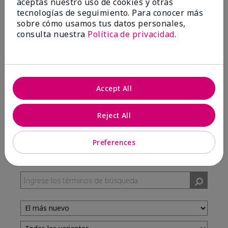
aceptas nuestro uso de cookies y otras
tecnologías de seguimiento. Para conocer más
sobre cómo usamos tus datos personales,
100%
consulta nuestra
Política de privacidad
.
de los encuestados recomendaría a un amigo.
5 estrellas
7
Accept All
4 estrellas
3
3 estrellas
0
Reject All
2 estrellas
0
1 estrella
0
Preferences