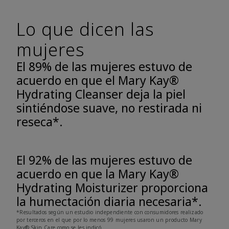
Lo que dicen las
mujeres
El 89% de las mujeres estuvo de
acuerdo en que el Mary Kay®
Hydrating Cleanser deja la piel
sintiéndose suave, no restirada ni
reseca*.
El 92% de las mujeres estuvo de
acuerdo en que la Mary Kay®
Hydrating Moisturizer proporciona
la humectación diaria necesaria*.
*Resultados según un estudio independiente con consumidores realizado
por terceros en el que por lo menos 99 mujeres usaron un producto Mary
Kay® Skin Care como se les indicó.