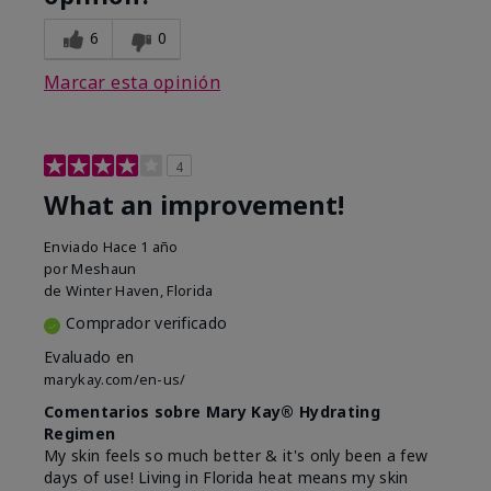
6
0
Marcar esta opinión
4
What an improvement!
Enviado
Hace 1 año
por
Meshaun
de
Winter Haven, Florida
Comprador verificado
Evaluado en
marykay.com/en-us/
Comentarios sobre Mary Kay® Hydrating
Regimen
My skin feels so much better & it's only been a few
days of use! Living in Florida heat means my skin