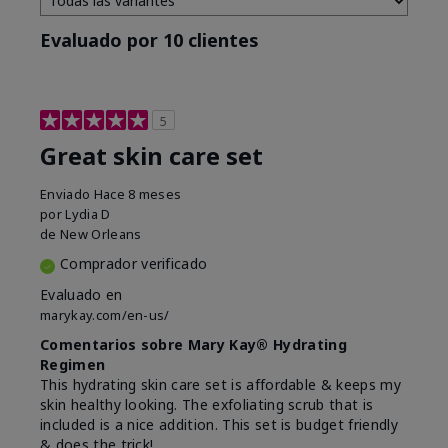
Evaluado por 10 clientes
5
Great skin care set
Enviado
Hace 8 meses
por
Lydia D
de
New Orleans
Comprador verificado
Evaluado en
marykay.com/en-us/
Comentarios sobre Mary Kay® Hydrating
Regimen
This hydrating skin care set is affordable & keeps my
skin healthy looking. The exfoliating scrub that is
included is a nice addition. This set is budget friendly
& does the trick!