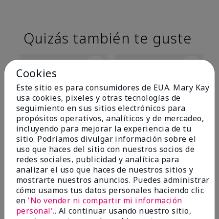
Quizás también te guste
Cookies
Este sitio es para consumidores de EUA. Mary Kay
usa cookies, pixeles y otras tecnologías de
seguimiento en sus sitios electrónicos para
propósitos operativos, analíticos y de mercadeo,
incluyendo para mejorar la experiencia de tu
sitio. Podríamos divulgar información sobre el
uso que haces del sitio con nuestros socios de
TimeWise® Matte 3D
TimeWise® Luminous 3D
Sk
redes sociales, publicidad y analítica para
Foundation
Foundation
De
analizar el uso que haces de nuestros sitios y
es
Light 1​ (subtonos rosados
Light 1​ (subtonos rosados
mostrarte nuestros anuncios. Puedes administrar
fríos)
fríos)
$9
cómo usamos tus datos personales haciendo clic
$28.00
$28.00
en
'No vender ni compartir mi información
personal'.
. Al continuar usando nuestro sitio,