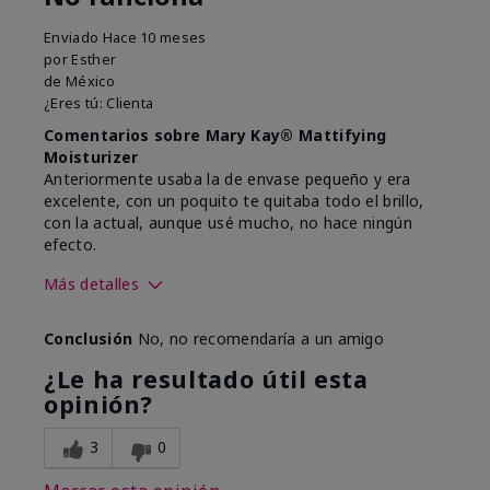
Enviado
Hace 10 meses
por
Esther
de
México
¿Eres tú:
Clienta
Comentarios sobre Mary Kay® Mattifying
Moisturizer
Anteriormente usaba la de envase pequeño y era
excelente, con un poquito te quitaba todo el brillo,
con la actual, aunque usé mucho, no hace ningún
efecto.
Más detalles
Tipo de piel
Grasa
Conclusión
No, no recomendaría a un amigo
¿Qué te llevó a probar este
Piel brillosa
producto?
¿Le ha resultado útil esta
¿Cuál fue tu experiencia de uso
Ningún efecto
opinión?
general con este producto?
3
0