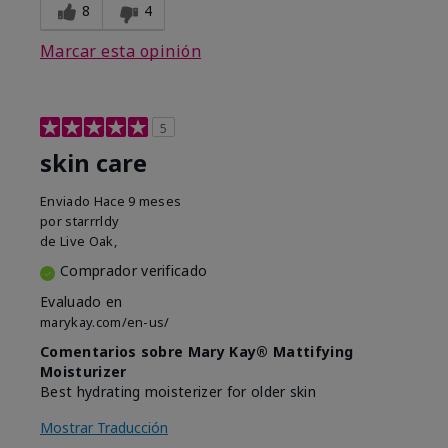
8
4
Marcar esta opinión
5
skin care
Enviado
Hace 9 meses
por
starrrldy
de
Live Oak,
Comprador verificado
Evaluado en
marykay.com/en-us/
Comentarios sobre Mary Kay® Mattifying
Moisturizer
Best hydrating moisterizer for older skin
Mostrar Traducción