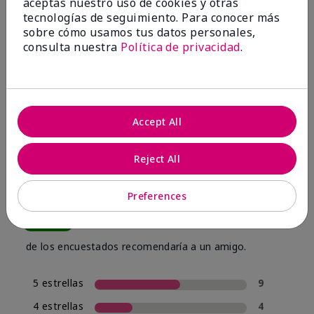
aceptas nuestro uso de cookies y otras
tecnologías de seguimiento. Para conocer más
sobre cómo usamos tus datos personales,
consulta nuestra
Política de privacidad
.
OPINIONES
Accept All
4.0
16 Reseñas
Reject All
Escribir Una Opinión
Preferences
80%
de los encuestados recomendaría a un amigo.
5 estrellas
9
4 estrellas
4