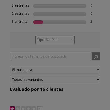
3 estrellas
0
2 estrellas
0
1 estrella
3
Tipo De Piel
Filtrar
reseñas
por
Tipo
de
piel
Evaluado por 16 clientes
1