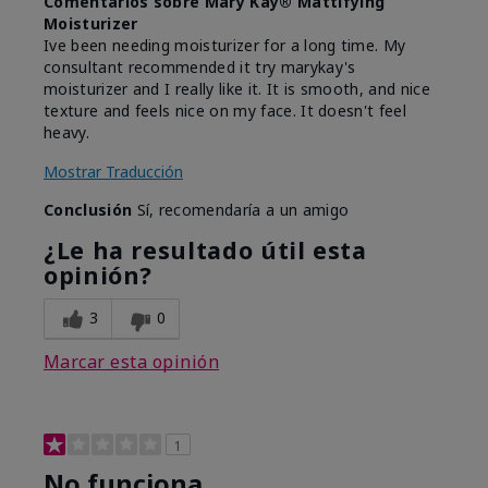
Comentarios sobre Mary Kay® Mattifying
Moisturizer
Ive been needing moisturizer for a long time. My
consultant recommended it try marykay's
moisturizer and I really like it. It is smooth, and nice
texture and feels nice on my face. It doesn't feel
heavy.
Mostrar Traducción
Conclusión
Sí, recomendaría a un amigo
¿Le ha resultado útil esta
opinión?
3
0
Marcar esta opinión
1
No funciona