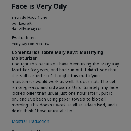
Face is Very Oily
Enviado
Hace 1 año
por
LauraK
de
Stillwater, OK
Evaluado en
marykay.com/en-us/
Comentarios sobre Mary Kay® Mattifying
Moisturizer
I bought this because I have been using the Mary Kay
Mattifier for years, and had run out. I didn't see that
it is still carried, so I thought this mattifying
moisturizer would work as well. It does not. The gel
is non-greasy, and did absorb. Unfortunately, my face
looked oilier than usual just one hour after I put it
on, and I've been using paper towels to blot all
morning. This doesn't work at all as advertised, and I
don't think I have unusual skin.
Mostrar Traducción