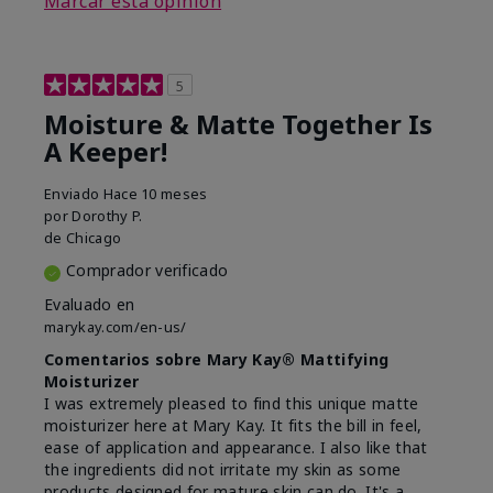
Marcar esta opinión
5
Moisture & Matte Together Is
A Keeper!
Enviado
Hace 10 meses
por
Dorothy P.
de
Chicago
Comprador verificado
Evaluado en
marykay.com/en-us/
Comentarios sobre Mary Kay® Mattifying
Moisturizer
I was extremely pleased to find this unique matte
moisturizer here at Mary Kay. It fits the bill in feel,
ease of application and appearance. I also like that
the ingredients did not irritate my skin as some
products designed for mature skin can do. It's a