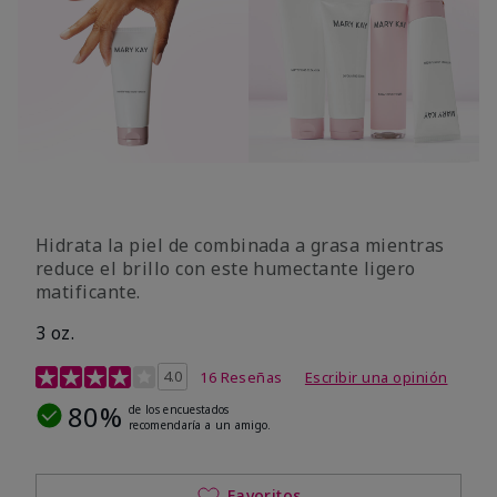
Hidrata la piel de combinada a grasa mientras
reduce el brillo con este humectante ligero
matificante.
3 oz.
Calificación de clientes de 4,3 de 5
4.0
16 Reseñas
Escribir una opinión
80%
de los encuestados
recomendaría a un amigo.
Favoritos