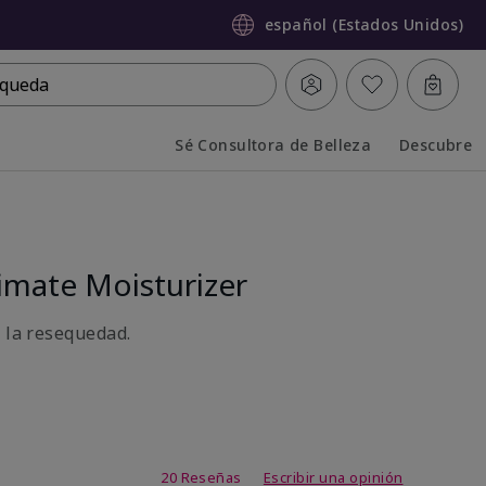
español (Estados Unidos)
queda
Sé Consultora de Belleza
Descubre
Collapsed
Expanded
mate Moisturizer
a la resequedad.
de 3,7 de 5
20 Reseñas
Escribir una opinión