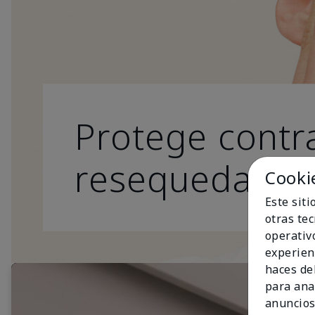
Protege contra
resequedad.
Cooki
Este sit
otras te
operativ
experien
haces del
para ana
anuncios