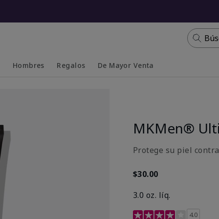
Bús
s
Hombres
Regalos
De Mayor Venta
Collapsed
Expanded
MKMen® Ulti
Protege su piel contr
$30.00
3.0 oz. líq.
Calificación de clientes 
4.0