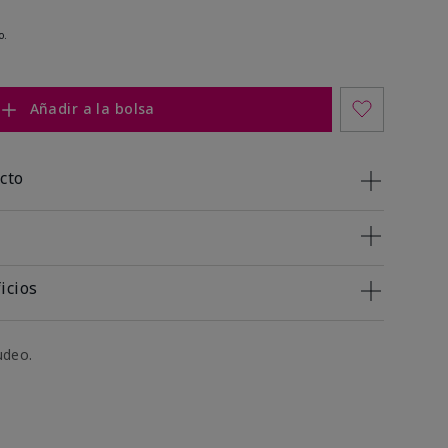
o.
Añadir a la bolsa
cto
icios
udeo.