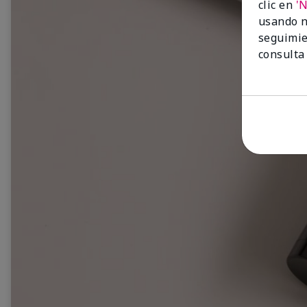
clic en
'
usando n
seguimie
consulta