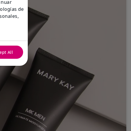
tinuar
nologías de
sonales,
ept All