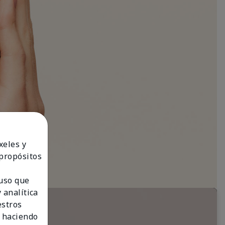
xeles y
 propósitos
 uso que
 analítica
estros
 haciendo