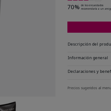
70%
de los encuestados
recomendaría a un amig
Descripción del produ
Información general
Declaraciones y benef
Precios sugeridos al men