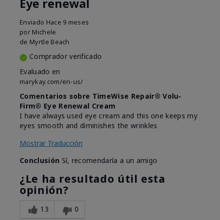
Eye renewal
Enviado
Hace 9 meses
por
Michele
de
Myrtle Beach
Comprador verificado
Evaluado en
marykay.com/en-us/
Comentarios sobre TimeWise Repair® Volu-
Firm® Eye Renewal Cream
I have always used eye cream and this one keeps my
eyes smooth and diminishes the wrinkles
Mostrar Traducción
Conclusión
Sí, recomendaría a un amigo
¿Le ha resultado útil esta
opinión?
13
0