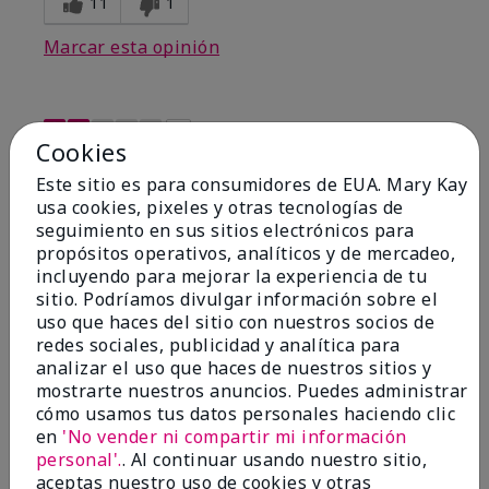
11
1
Marcar esta opinión
2
Cookies
Great product but terrible
Este sitio es para consumidores de EUA. Mary Kay
packaging
usa cookies, pixeles y otras tecnologías de
seguimiento en sus sitios electrónicos para
Enviado
Hace 8 meses
propósitos operativos, analíticos y de mercadeo,
por
Sheesh
incluyendo para mejorar la experiencia de tu
de
Woodbury/MN
sitio. Podríamos divulgar información sobre el
Evaluado en
uso que haces del sitio con nuestros socios de
marykay.com/en-us/
redes sociales, publicidad y analítica para
analizar el uso que haces de nuestros sitios y
Comentarios sobre TimeWise Repair® Volu-
mostrarte nuestros anuncios. Puedes administrar
Firm® Eye Renewal Cream
cómo usamos tus datos personales haciendo clic
Some people may like the mettle tip application, but
I would prefer something more functional that allows
en
'No vender ni compartir mi información
for easier access and the ability to access all of the
personal'.
. Al continuar usando nuestro sitio,
great product.
aceptas nuestro uso de cookies y otras