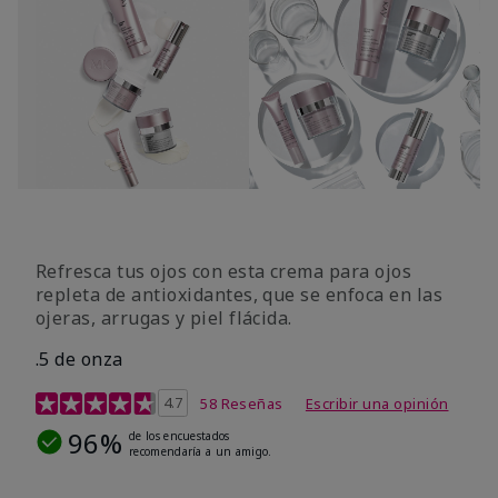
Refresca tus ojos con esta crema para ojos
repleta de antioxidantes, que se enfoca en las
ojeras, arrugas y piel flácida.
.5 de onza
Calificación de clientes de 4,4 de 5
4.7
58 Reseñas
Escribir una opinión
96%
de los encuestados
recomendaría a un amigo.