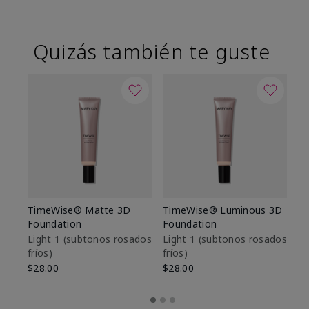
Quizás también te guste
TimeWise® Matte 3D
TimeWise® Luminous 3D
Sk
Foundation
Foundation
De
es
Light 1​ (subtonos rosados
Light 1​ (subtonos rosados
fríos)
fríos)
$9
$28.00
$28.00