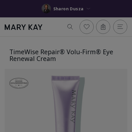
Sharon Dusza
TimeWise Repair® Volu-Firm® Eye
Renewal Cream