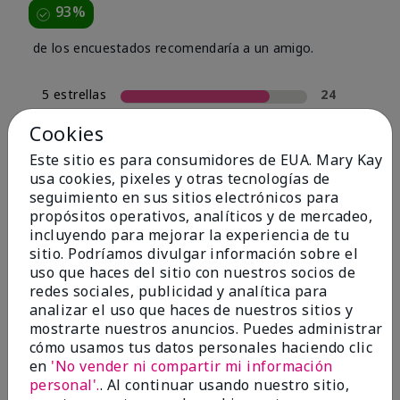
93%
de los encuestados recomendaría a un amigo.
5 estrellas
24
4 estrellas
4
Cookies
3 estrellas
0
Este sitio es para consumidores de EUA. Mary Kay
usa cookies, pixeles y otras tecnologías de
2 estrellas
2
seguimiento en sus sitios electrónicos para
1 estrella
0
propósitos operativos, analíticos y de mercadeo,
incluyendo para mejorar la experiencia de tu
sitio. Podríamos divulgar información sobre el
uso que haces del sitio con nuestros socios de
Tipo De Piel
Filtrar
redes sociales, publicidad y analítica para
reseñas
analizar el uso que haces de nuestros sitios y
por
mostrarte nuestros anuncios. Puedes administrar
Tipo
cómo usamos tus datos personales haciendo clic
de
en
'No vender ni compartir mi información
piel
personal'.
. Al continuar usando nuestro sitio,