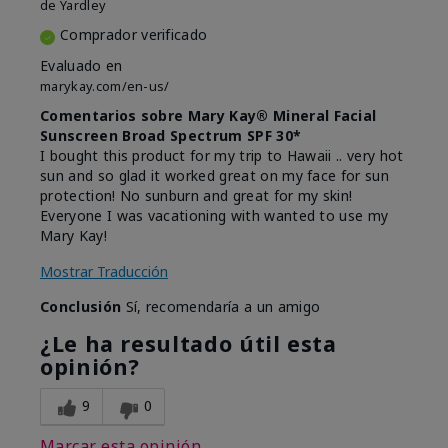
de
Yardley
Comprador verificado
Evaluado en
marykay.com/en-us/
Comentarios sobre Mary Kay® Mineral Facial
Sunscreen Broad Spectrum SPF 30*
I bought this product for my trip to Hawaii .. very hot
sun and so glad it worked great on my face for sun
protection! No sunburn and great for my skin!
Everyone I was vacationing with wanted to use my
Mary Kay!
Mostrar Traducción
Conclusión
Sí, recomendaría a un amigo
¿Le ha resultado útil esta
opinión?
9
0
Marcar esta opinión