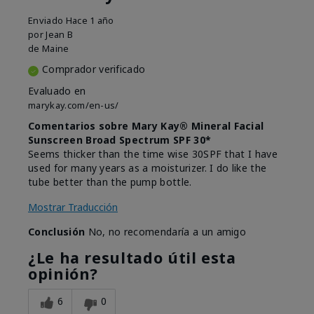
Enviado
Hace 1 año
por
Jean B
de
Maine
Comprador verificado
Evaluado en
marykay.com/en-us/
Comentarios sobre Mary Kay® Mineral Facial
Sunscreen Broad Spectrum SPF 30*
Seems thicker than the time wise 30SPF that I have
used for many years as a moisturizer. I do like the
tube better than the pump bottle.
Mostrar Traducción
Conclusión
No, no recomendaría a un amigo
¿Le ha resultado útil esta
opinión?
6
0