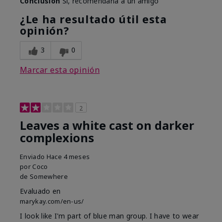
Conclusión
Sí, recomendaría a un amigo
¿Le ha resultado útil esta
opinión?
3
0
Marcar esta opinión
2
Leaves a white cast on darker
complexions
Enviado
Hace 4 meses
por
Coco
de
Somewhere
Evaluado en
marykay.com/en-us/
I look like I'm part of blue man group. I have to wear