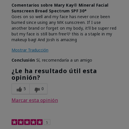
Comentarios sobre Mary Kay® Mineral Facial
Sunscreen Broad Spectrum SPF 30*
Goes on so well and my face has never once been
burned since using any MK sunscreen. If I use
another brand or forget on my body, it'll be super red
but my face is still burn free🩷 this is a staple in my
makeup bag! And Josh is amazing
Mostrar Traducción
Conclusión
Sí, recomendaría a un amigo
¿Le ha resultado útil esta
opinión?
5
0
Marcar esta opinión
5