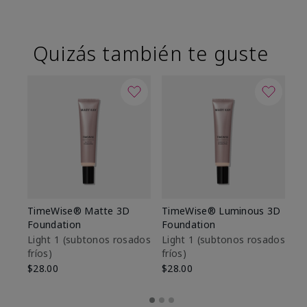
Quizás también te guste
TimeWise® Matte 3D
TimeWise® Luminous 3D
Sk
Foundation
Foundation
De
es
Light 1​ (subtonos rosados
Light 1​ (subtonos rosados
fríos)
fríos)
$9
$28.00
$28.00