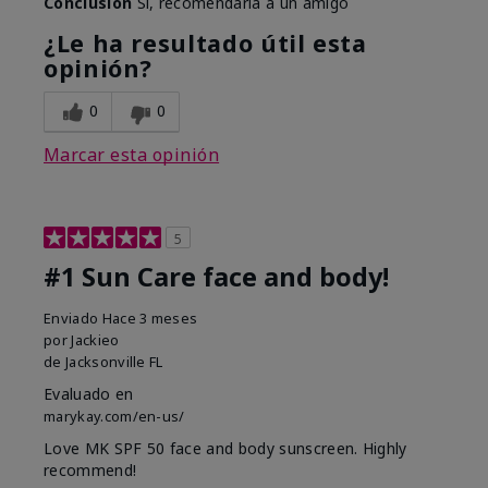
Conclusión
Sí, recomendaría a un amigo
¿Le ha resultado útil esta
opinión?
0
0
Marcar esta opinión
5
#1 Sun Care face and body!
Enviado
Hace 3 meses
por
Jackieo
de
Jacksonville FL
Evaluado en
marykay.com/en-us/
Love MK SPF 50 face and body sunscreen. Highly
recommend!