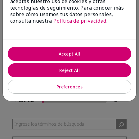
aceptas nuestro uso de cookies y otras
57 Reseñas
tecnologías de seguimiento. Para conocer más
sobre cómo usamos tus datos personales,
Escribir Una Opinión
consulta nuestra
Política de privacidad
.
95%
de los encuestados recomendaría a un amigo.
Accept All
5 estrellas
54
4 estrellas
0
Reject All
3 estrellas
1
Preferences
2 estrellas
0
1 estrella
2