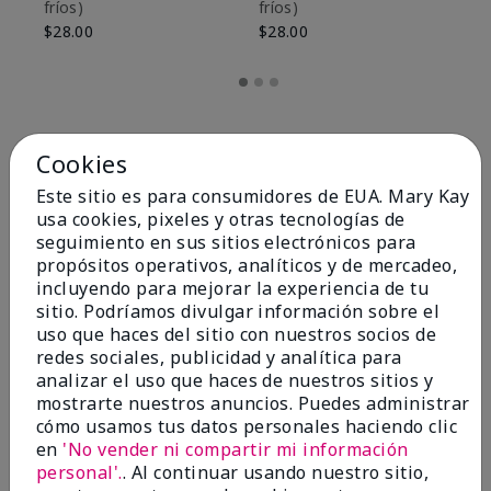
fríos)
fríos)
$9
$28.00
$28.00
Cookies
Este sitio es para consumidores de EUA. Mary Kay
usa cookies, pixeles y otras tecnologías de
seguimiento en sus sitios electrónicos para
propósitos operativos, analíticos y de mercadeo,
incluyendo para mejorar la experiencia de tu
sitio. Podríamos divulgar información sobre el
uso que haces del sitio con nuestros socios de
redes sociales, publicidad y analítica para
OPINIONES
analizar el uso que haces de nuestros sitios y
mostrarte nuestros anuncios. Puedes administrar
cómo usamos tus datos personales haciendo clic
en
'No vender ni compartir mi información
4.8
personal'.
. Al continuar usando nuestro sitio,