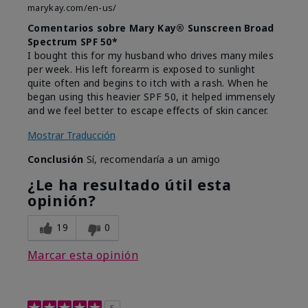
marykay.com/en-us/
Comentarios sobre Mary Kay® Sunscreen Broad
Spectrum SPF 50*
I bought this for my husband who drives many miles
per week. His left forearm is exposed to sunlight
quite often and begins to itch with a rash. When he
began using this heavier SPF 50, it helped immensely
and we feel better to escape effects of skin cancer.
Mostrar Traducción
Conclusión
Sí, recomendaría a un amigo
¿Le ha resultado útil esta
opinión?
19
0
Marcar esta opinión
5