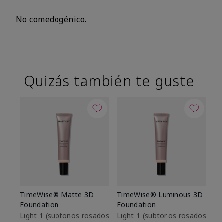
No comedogénico.
Quizás también te guste
TimeWise® Matte 3D
TimeWise® Luminous 3D
Sk
Foundation
Foundation
De
es
Light 1​ (subtonos rosados
Light 1​ (subtonos rosados