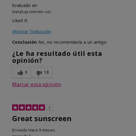
Evaluado en
marykay.com/en-us/
Liked It
Mostrar Traducción
Conclusión
No, no recomendaría a un amigo
¿Le ha resultado útil esta
opinión?
9
18
Marcar esta opinión
5
Great sunscreen
Enviado
Hace 9 meses
por
Judy k