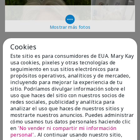
Mostrar más fotos
OPINIONES
Cookies
Este sitio es para consumidores de EUA. Mary Kay
usa cookies, pixeles y otras tecnologías de
4.9
seguimiento en sus sitios electrónicos para
propósitos operativos, analíticos y de mercadeo,
299 Reseñas
incluyendo para mejorar la experiencia de tu
sitio. Podríamos divulgar información sobre el
Escribir Una Opinión
uso que haces del sitio con nuestros socios de
redes sociales, publicidad y analítica para
99%
analizar el uso que haces de nuestros sitios y
mostrarte nuestros anuncios. Puedes administrar
de los encuestados recomendaría a un amigo.
cómo usamos tus datos personales haciendo clic
en
'No vender ni compartir mi información
personal'.
. Al continuar usando nuestro sitio,
5 estrellas
287