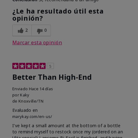
¿Le ha resultado útil esta
opinión?
2
0
Marcar esta opinión
5
Better Than High-End
Enviado
Hace 14 días
por
Kaky
de
Knoxville/TN
Evaluado en
marykay.com/en-us/
I've kept a small amount at the bottom of a bottle
to remind myself to restock once my (ordered on an
Ulta special) Lancome Bi Facil is finished, and having