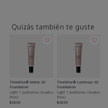
Quizás también te guste
TimeWise® Matte 3D
TimeWise® Luminous 3D
Sk
Foundation
Foundation
De
es
Light 1​ (subtonos rosados
Light 1​ (subtonos rosados
fríos)
fríos)
$9
$28.00
$28.00