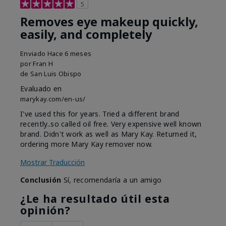
5
Removes eye makeup quickly,
easily, and completely
Enviado
Hace 6 meses
por
Fran H
de
San Luis Obispo
Evaluado en
marykay.com/en-us/
I've used this for years. Tried a different brand
recently..so called oil free. Very expensive well known
brand. Didn't work as well as Mary Kay. Returned it,
ordering more Mary Kay remover now.
Mostrar Traducción
Conclusión
Sí, recomendaría a un amigo
¿Le ha resultado útil esta
opinión?