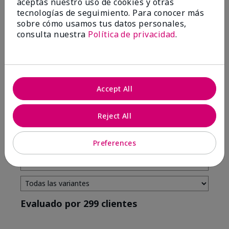
aceptas nuestro uso de cookies y otras
tecnologías de seguimiento. Para conocer más
4 estrellas
7
sobre cómo usamos tus datos personales,
3 estrellas
2
consulta nuestra
Política de privacidad
.
2 estrellas
0
1 estrella
3
Accept All
Tono De Piel
Filtrar
Reject All
reseñas
por
Tono
Preferences
de
piel
Evaluado por 299 clientes