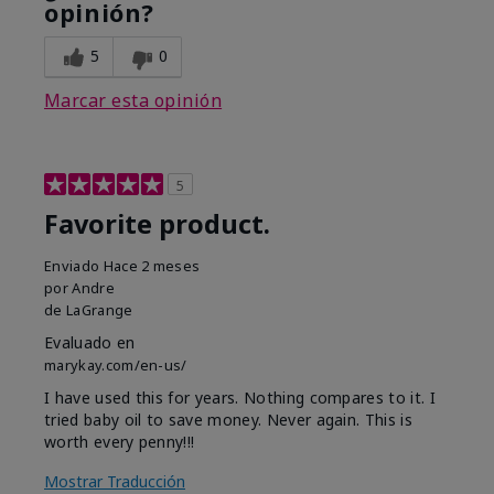
opinión?
5
0
Marcar esta opinión
5
Favorite product.
Enviado
Hace 2 meses
por
Andre
de
LaGrange
Evaluado en
marykay.com/en-us/
I have used this for years. Nothing compares to it. I
tried baby oil to save money. Never again. This is
worth every penny!!!
Mostrar Traducción