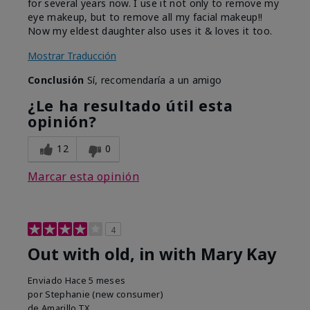
for several years now. I use it not only to remove my
eye makeup, but to remove all my facial makeup!!
Now my eldest daughter also uses it & loves it too.
Mostrar Traducción
Conclusión
Sí, recomendaría a un amigo
¿Le ha resultado útil esta
opinión?
12
0
Marcar esta opinión
4
Out with old, in with Mary Kay
Enviado
Hace 5 meses
por
Stephanie (new consumer)
de
Amarillo,TX