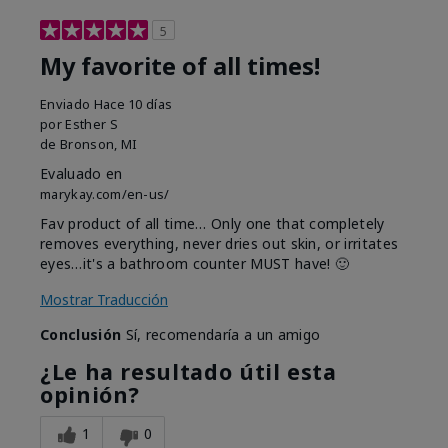
5
My favorite of all times!
Enviado
Hace 10 días
por
Esther S
de
Bronson, MI
Evaluado en
marykay.com/en-us/
Fav product of all time… Only one that completely
removes everything, never dries out skin, or irritates
eyes…it's a bathroom counter MUST have! 🙂
Mostrar Traducción
Conclusión
Sí, recomendaría a un amigo
¿Le ha resultado útil esta
opinión?
1
0