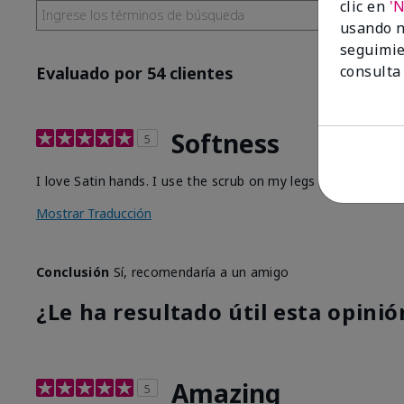
clic en
'
usando n
seguimie
consulta
Evaluado por 54 clientes
Softness
5
I love Satin hands. I use the scrub on my legs before I sha
Mostrar Traducción
Conclusión
Sí, recomendaría a un amigo
¿Le ha resultado útil esta opinió
Amazing
5