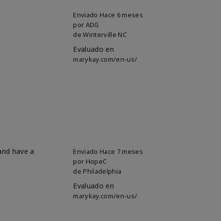
Enviado
Hace 6 meses
por
ADG
de
Winterville NC
Evaluado en
marykay.com/en-us/
 and have a
Enviado
Hace 7 meses
por
HopeC
de
Philadelphia
Evaluado en
marykay.com/en-us/