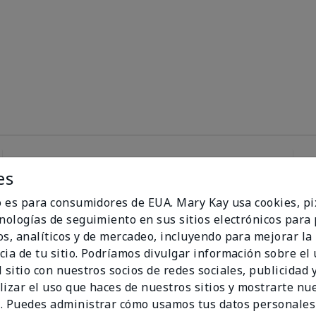
es
100%
io es para consumidores de EUA. Mary Kay usa cookies, pi
cnologías de seguimiento en sus sitios electrónicos para
de los encuestados
os, analíticos y de mercadeo, incluyendo para mejorar la
recomendaría a un
cia de tu sitio. Podríamos divulgar información sobre el
amigo.
 sitio con nuestros socios de redes sociales, publicidad y
lizar el uso que haces de nuestros sitios y mostrarte nu
. Puedes administrar cómo usamos tus datos personales