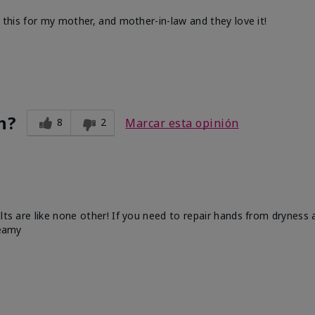
d this for my mother, and mother-in-law and they love it!
n?
8
2
Marcar esta opinión
ults are like none other! If you need to repair hands from dryness
reamy