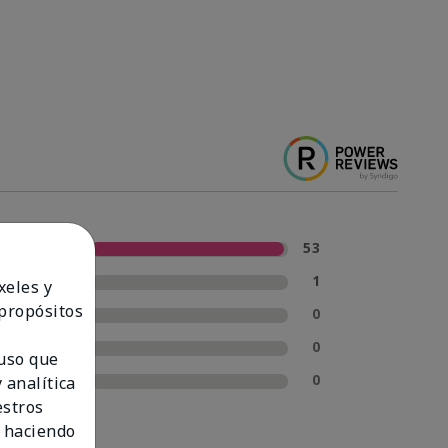
5 estrellas
53
4 estrellas
1
xeles y
 propósitos
3 estrellas
0
2 estrellas
0
 uso que
1 estrella
0
 analítica
estros
 haciendo