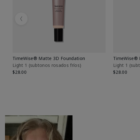
Previous
TimeWise® Matte 3D Foundation
TimeWise® 
Light 1​ (subtonos rosados fríos)
Light 1​ (su
$28.00
$28.00