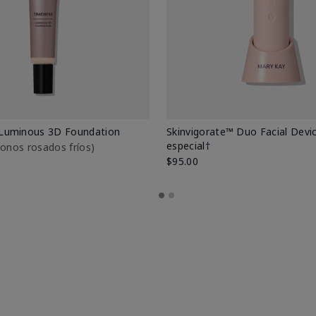
Luminous 3D Foundation
Skinvigorate™ Duo Facial Devic
especial†
btonos rosados fríos)
$95.00