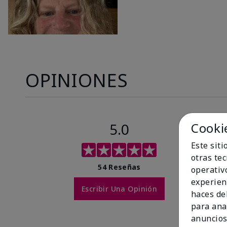
OPINIONES
5.0
Cooki
Este sit
otras te
54 Reseñas
operativ
experien
Escribir Una Opinión
haces del
para ana
anuncios