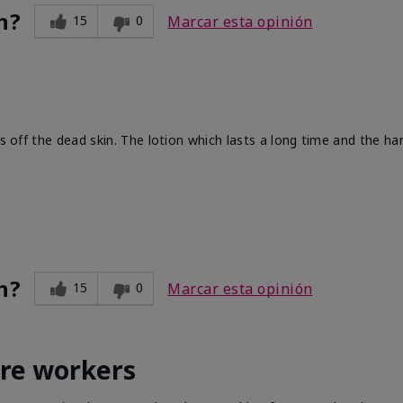
n?
15
0
Marcar esta opinión
ts off the dead skin. The lotion which lasts a long time and the h
n?
15
0
Marcar esta opinión
are workers