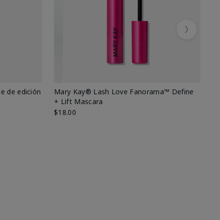
Next
e de edición
Mary Kay® Lash Love Fanorama™ Define
Ma
+ Lift Mascara
Ki
$18.00
$2