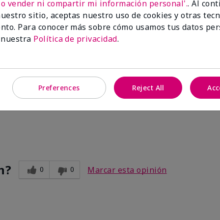
No vender ni compartir mi información personal'.
. Al con
uestro sitio, aceptas nuestro uso de cookies y otras tec
nto. Para conocer más sobre cómo usamos tus datos per
 nuestra
Política de privacidad
.
Preferences
Reject All
Acc
ve. After I use the other two products. Makes my legs and hands s
n?
0
0
Marcar esta opinión