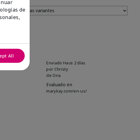
tinuar
nologías de
sonales,
ept All
uper soft!
Enviado
Hace 2 días
por
Christy
de
Ona
Evaluado en
marykay.com/en-us/