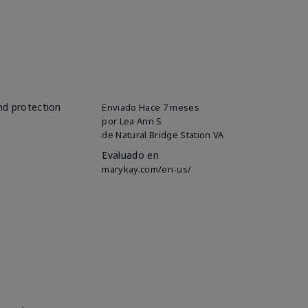
and protection
Enviado
Hace 7 meses
por
Lea Ann S
de
Natural Bridge Station VA
Evaluado en
marykay.com/en-us/