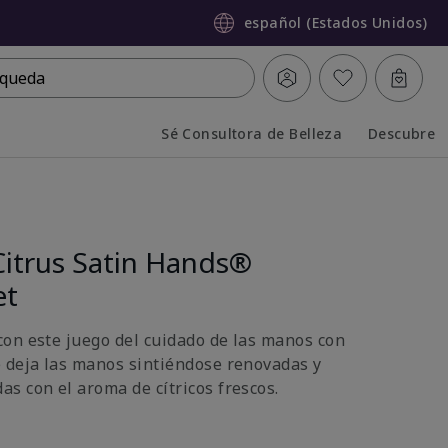
español (Estados Unidos)
queda
Sé Consultora de Belleza
Descubre
Collapsed
Expanded
Citrus Satin Hands®
et
on este juego del cuidado de las manos con
 deja las manos sintiéndose renovadas y
s con el aroma de cítricos frescos.