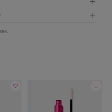
n
udeo.