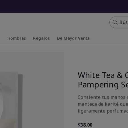
Bús
s
Hombres
Regalos
De Mayor Venta
Collapsed
Expanded
White Tea & 
Pampering S
Consiente tus manos c
manteca de karité que
ligeramente perfumada
$38.00