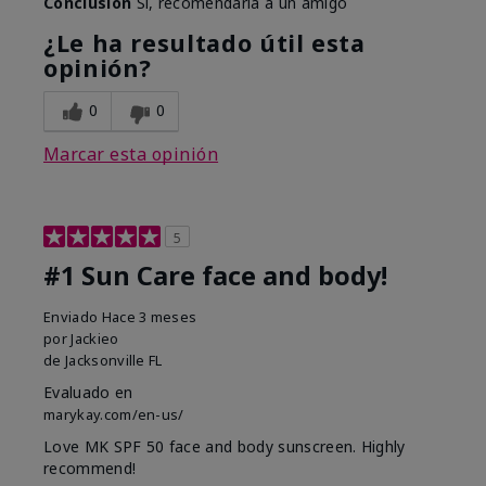
Conclusión
Sí, recomendaría a un amigo
¿Le ha resultado útil esta
opinión?
0
0
Marcar esta opinión
5
#1 Sun Care face and body!
Enviado
Hace 3 meses
por
Jackieo
de
Jacksonville FL
Evaluado en
marykay.com/en-us/
Love MK SPF 50 face and body sunscreen. Highly
recommend!