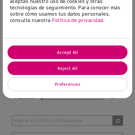
aceptas nuestro uso de cookies y otras
57 Reseñas
tecnologías de seguimiento. Para conocer más
sobre cómo usamos tus datos personales,
Escribir Una Opinión
consulta nuestra
Política de privacidad
.
95%
de los encuestados recomendaría a un amigo.
Accept All
5 estrellas
54
4 estrellas
0
Reject All
3 estrellas
1
Preferences
2 estrellas
0
1 estrella
2