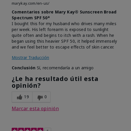
marykay.com/en-us/
Comentarios sobre Mary Kay® Sunscreen Broad
Spectrum SPF 50*
I bought this for my husband who drives many miles
per week. His left forearm is exposed to sunlight
quite often and begins to itch with a rash. When he
began using this heavier SPF 50, it helped immensely
and we feel better to escape effects of skin cancer.
Mostrar Traducción
Conclusión
Sí, recomendaría a un amigo
¿Le ha resultado útil esta
opinión?
19
0
Marcar esta opinión
5