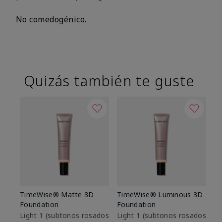
No comedogénico.
Quizás también te guste
TimeWise® Matte 3D
TimeWise® Luminous 3D
Sk
Foundation
Foundation
De
es
Light 1​ (subtonos rosados
Light 1​ (subtonos rosados