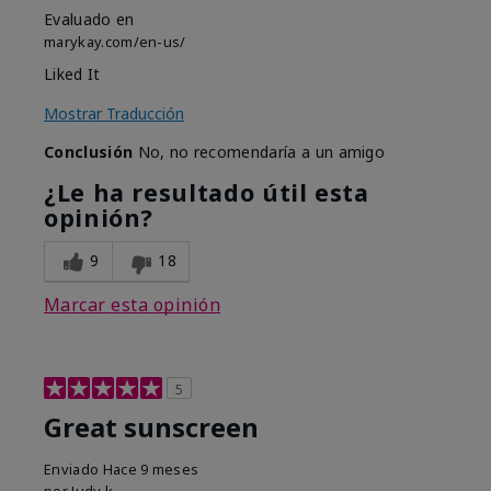
Evaluado en
marykay.com/en-us/
Liked It
Mostrar Traducción
Conclusión
No, no recomendaría a un amigo
¿Le ha resultado útil esta
opinión?
9
18
Marcar esta opinión
5
Great sunscreen
Enviado
Hace 9 meses
por
Judy k