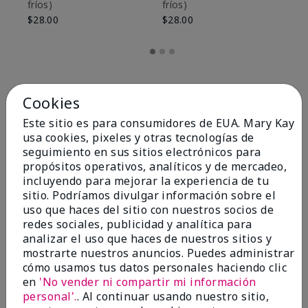
fríos)
fríos)
$9
$28.00
$28.00
Cookies
Este sitio es para consumidores de EUA. Mary Kay
usa cookies, pixeles y otras tecnologías de
seguimiento en sus sitios electrónicos para
propósitos operativos, analíticos y de mercadeo,
incluyendo para mejorar la experiencia de tu
sitio. Podríamos divulgar información sobre el
uso que haces del sitio con nuestros socios de
redes sociales, publicidad y analítica para
OPINIONES
analizar el uso que haces de nuestros sitios y
mostrarte nuestros anuncios. Puedes administrar
cómo usamos tus datos personales haciendo clic
en
'No vender ni compartir mi información
4.8
personal'.
. Al continuar usando nuestro sitio,