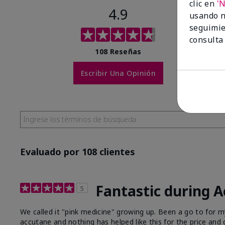
clic en
'
4.9
usando n
seguimie
consulta
108 Reseñas
Escribir Una Opinión
Evaluado por 108 clientes
Fantastic during 
5
We called it "pink medicine" growing up. Been a go to for
accutane and nothing has helped like this for the price and q