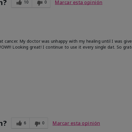
n?
10
0
Marcar esta opinión
at cancer. My doctor was unhappy with my healing until I was give
OW!!! Looking great! I continue to use it every single dat. So grat
n?
6
0
Marcar esta opinión