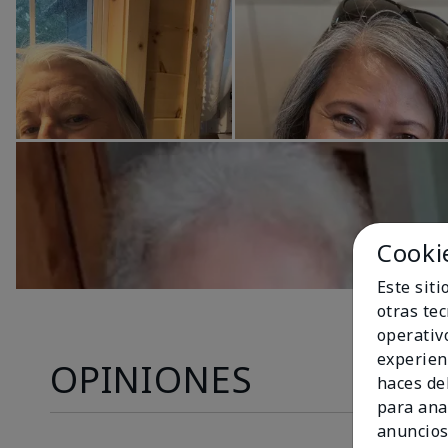
Cooki
Este sit
otras te
operativ
experien
OPINIONES
haces del
para ana
anuncios