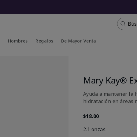
Bús
s
Hombres
Regalos
De Mayor Venta
Collapsed
Expanded
Mary Kay® Ex
Ayuda a mantener la h
hidratación en áreas 
$18.00
2.1 onzas