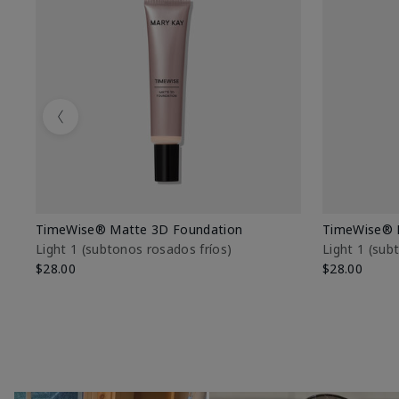
Previous
TimeWise® Matte 3D Foundation
TimeWise® 
Light 1​ (subtonos rosados fríos)
Light 1​ (su
$28.00
$28.00