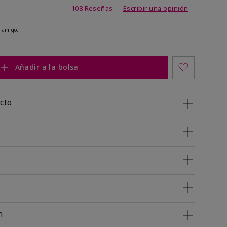
 de 5 de 5
108 Reseñas
Escribir una opinión
 amigo.
Añadir a la bolsa
cto
n