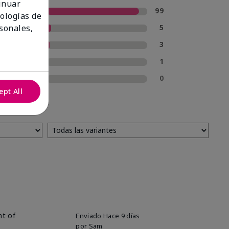
tinuar
5 estrellas
99
nologías de
4 estrellas
5
sonales,
3 estrellas
3
2 estrellas
1
1 estrella
0
ept All
nt of
Enviado
Hace 9 días
por
Sam