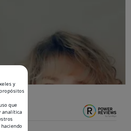
xeles y
 propósitos
 uso que
 analítica
estros
 haciendo