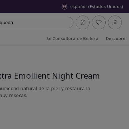
español (Estados Unidos)
queda
Sé Consultora de Belleza
Descubre
Collapsed
Expanded
tra Emollient Night Cream
umedad natural de la piel y restaura la
muy resecas.