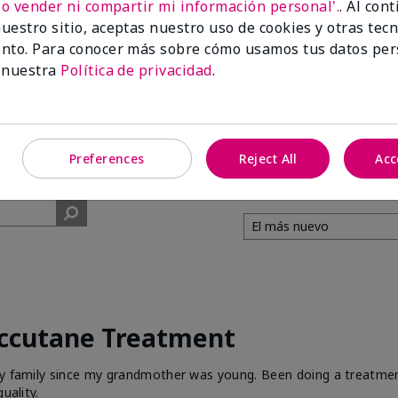
No vender ni compartir mi información personal'.
. Al con
uestro sitio, aceptas nuestro uso de cookies y otras tec
99%
nto. Para conocer más sobre cómo usamos tus datos per
 nuestra
Política de privacidad
.
de los encuestados
recomendaría a un
amigo.
Preferences
Reject All
Acc
Accutane Treatment
 my family since my grandmother was young. Been doing a treatme
uality.