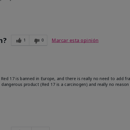
n?
1
0
Marcar esta opinión
e. Red 17 is banned in Europe, and there is really no need to add f
 a dangerous product (Red 17 is a carcinogen) and really no reason 