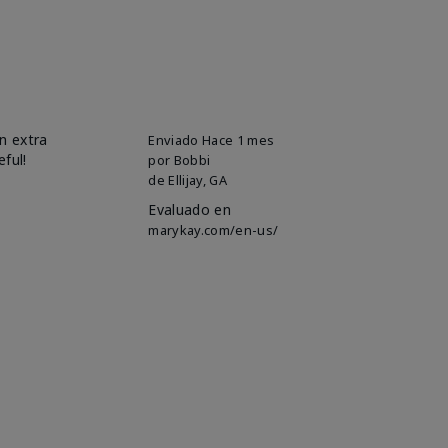
n extra
Enviado
Hace 1 mes
eful!
por
Bobbi
de
Ellijay, GA
Evaluado en
marykay.com/en-us/