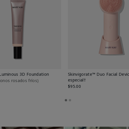
Luminous 3D Foundation
Skinvigorate™ Duo Facial Devic
especial†
btonos rosados fríos)
$95.00