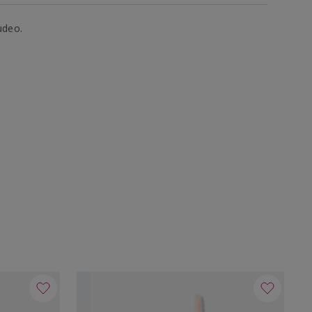
udeo.