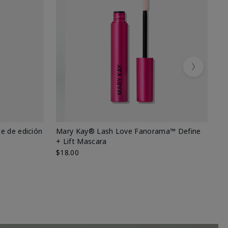
Next
e de edición
Mary Kay® Lash Love Fanorama™ Define
Ma
+ Lift Mascara
Ki
$18.00
$2