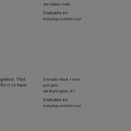
de
Heber Utah
Evaluado en
marykay.com/en-us/
ragrance. That
Enviado
Hace 1 mes
for it to have
por
Jami
de
Burlington, KY
Evaluado en
marykay.com/en-us/