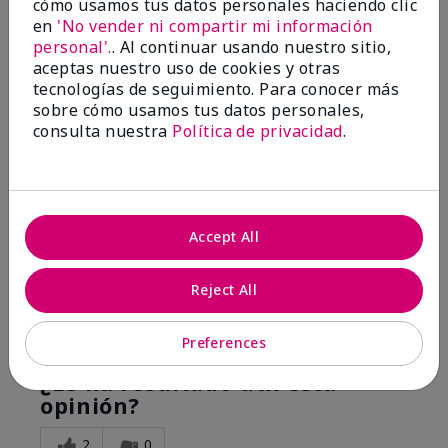
cómo usamos tus datos personales haciendo clic
Silkening Shea Lotion
en
'No vender ni compartir mi información
personal'.
. Al continuar usando nuestro sitio,
Enviado
Hace 1 año
aceptas nuestro uso de cookies y otras
por
Marena
tecnologías de seguimiento. Para conocer más
de
Greenwood
sobre cómo usamos tus datos personales,
consulta nuestra
Política de privacidad
.
Comprador verificado
Evaluado en
marykay.com/en-us/
Comentarios sobre White Tea & Citrus Satin
Body® Silkening Shea Lotion
Accept All
I bought this for my girlfriend and she loves it as
much as I do!
Reject All
Mostrar Traducción
Preferences
Conclusión
Sí, recomendaría a un amigo
¿Le ha resultado útil esta
opinión?
2
0