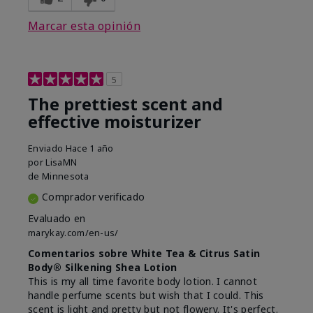
Marcar esta opinión
5
The prettiest scent and
effective moisturizer
Enviado
Hace 1 año
por
LisaMN
de
Minnesota
Comprador verificado
Evaluado en
marykay.com/en-us/
Comentarios sobre White Tea & Citrus Satin
Body® Silkening Shea Lotion
This is my all time favorite body lotion. I cannot
handle perfume scents but wish that I could. This
scent is light and pretty but not flowery. It's perfect.