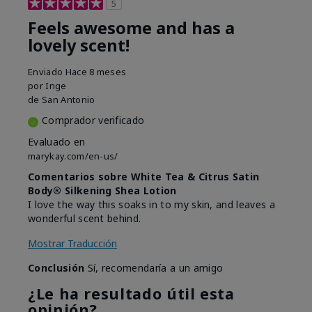
5
Feels awesome and has a
lovely scent!
Enviado
Hace 8 meses
por
Inge
de
San Antonio
Comprador verificado
Evaluado en
marykay.com/en-us/
Comentarios sobre White Tea & Citrus Satin
Body® Silkening Shea Lotion
I love the way this soaks in to my skin, and leaves a
wonderful scent behind.
Mostrar Traducción
Conclusión
Sí, recomendaría a un amigo
¿Le ha resultado útil esta
opinión?