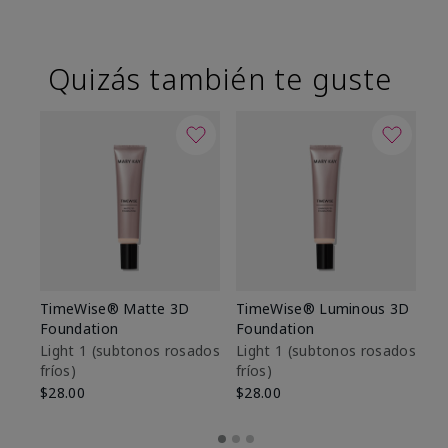
Quizás también te guste
TimeWise® Matte 3D
TimeWise® Luminous 3D
Sk
Foundation
Foundation
De
es
Light 1​ (subtonos rosados
Light 1​ (subtonos rosados
fríos)
fríos)
$9
$28.00
$28.00