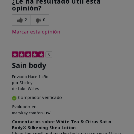
¿Le ha resultado útil esta
opinión?
2
0
Marcar esta opinión
5
Sain body
Enviado
Hace 1 año
por
Shirley
de
Lake Wales
Comprador verificado
Evaluado en
marykay.com/en-us/
Comentarios sobre White Tea & Citrus Satin
Body® Silkening Shea Lotion
I love the smell and my skin feels so nice since I have