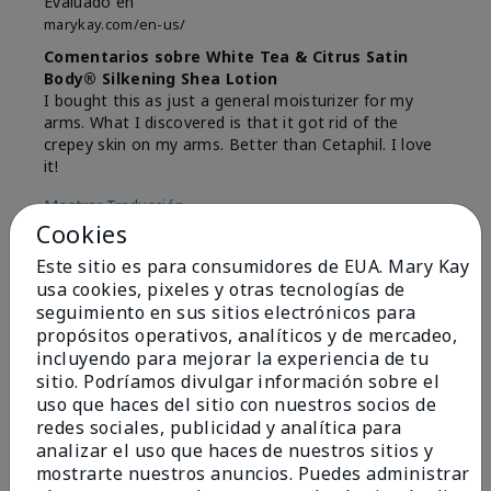
Evaluado en
marykay.com/en-us/
Comentarios sobre White Tea & Citrus Satin
Body® Silkening Shea Lotion
I bought this as just a general moisturizer for my
arms. What I discovered is that it got rid of the
crepey skin on my arms. Better than Cetaphil. I love
it!
Mostrar Traducción
Cookies
Conclusión
Sí, recomendaría a un amigo
Este sitio es para consumidores de EUA. Mary Kay
¿Le ha resultado útil esta
usa cookies, pixeles y otras tecnologías de
opinión?
seguimiento en sus sitios electrónicos para
propósitos operativos, analíticos y de mercadeo,
4
0
incluyendo para mejorar la experiencia de tu
sitio. Podríamos divulgar información sobre el
Marcar esta opinión
uso que haces del sitio con nuestros socios de
redes sociales, publicidad y analítica para
analizar el uso que haces de nuestros sitios y
mostrarte nuestros anuncios. Puedes administrar
5