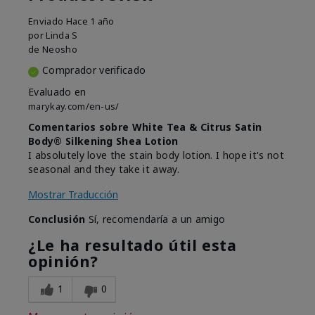
Enviado
Hace 1 año
por
Linda S
de
Neosho
Comprador verificado
Evaluado en
marykay.com/en-us/
Comentarios sobre White Tea & Citrus Satin
Body® Silkening Shea Lotion
I absolutely love the stain body lotion. I hope it's not
seasonal and they take it away.
Mostrar Traducción
Conclusión
Sí, recomendaría a un amigo
¿Le ha resultado útil esta
opinión?
1
0