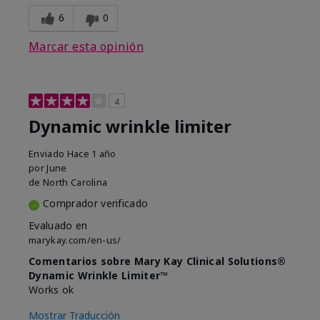
6
0
Marcar esta opinión
4
Dynamic wrinkle limiter
Enviado
Hace 1 año
por
June
de
North Carolina
Comprador verificado
Evaluado en
marykay.com/en-us/
Comentarios sobre Mary Kay Clinical Solutions®
Dynamic Wrinkle Limiter™
Works ok
Mostrar Traducción