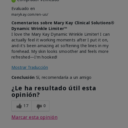
Evaluado en
marykay.com/en-us/
Comentarios sobre Mary Kay Clinical Solutions®
Dynamic Wrinkle Limiter™
I love the Mary Kay Dynamic Wrinkle Limiter! I can
actually feel it working moments after I put it on,
and it's been amazing at softening the lines in my
forehead. My skin looks smoother and feels more
refreshed—I'm hooked!
Mostrar Traducción
Conclusión
Sí, recomendaría a un amigo
¿Le ha resultado útil esta
opinión?
17
0
Marcar esta opinión