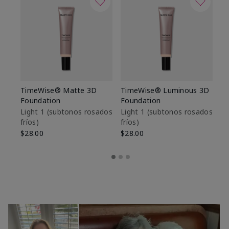
TimeWise® Matte 3D
TimeWise® Luminous 3D
Sk
Foundation
Foundation
De
es
Light 1​ (subtonos rosados
Light 1​ (subtonos rosados
fríos)
fríos)
$9
$28.00
$28.00