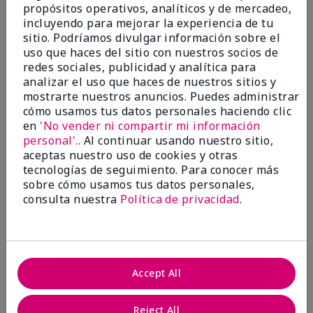
propósitos operativos, analíticos y de mercadeo,
¿Le ha resultado útil esta
incluyendo para mejorar la experiencia de tu
opinión?
sitio. Podríamos divulgar información sobre el
uso que haces del sitio con nuestros socios de
22
1
redes sociales, publicidad y analítica para
analizar el uso que haces de nuestros sitios y
Marcar esta opinión
mostrarte nuestros anuncios. Puedes administrar
cómo usamos tus datos personales haciendo clic
en
'No vender ni compartir mi información
personal'.
. Al continuar usando nuestro sitio,
5
aceptas nuestro uso de cookies y otras
Awesome
tecnologías de seguimiento. Para conocer más
sobre cómo usamos tus datos personales,
Enviado
Hace 10 meses
consulta nuestra
Política de privacidad
.
por
Judy
de
Evansville IN
Comprador verificado
Evaluado en
Accept All
marykay.com/en-us/
Comentarios sobre Mary Kay Clinical Solutions®
Reject All
Dynamic Wrinkle Limiter™