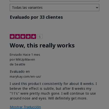
Evaluado por 33 clientes
5
Wow, this really works
Enviado
Hace 1 mes
por
MkUpMaven
de
Seattle
Evaluado en
marykay.com/en-us/
I used this product consistently for about 8 weeks. I
believe the effect is subtle, but after 8 weeks my
"11's" were pretty much gone. I will continue to use
around nose and eyes. Will definitely get more.
Mostrar Traducción