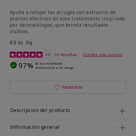
Ayuda a relajar las arrugas con extractos de
plantas efectivos en este tratamiento inspirado
por dermatólogos, que brinda resultados
visibles.
0.5 oz. líq.
Calificación de clientes de 4,9 de 5
4.9
33 Reseñas
Escribir una opinión
97%
de los encuestados
recomendaría a un amigo.
Favoritos
Descripción del producto
Información general