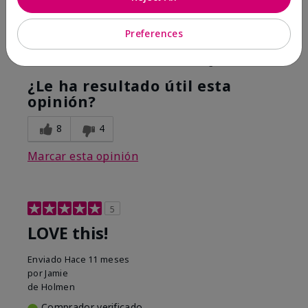
Hope it helps
Preferences
Mostrar Traducción
Conclusión
Sí, recomendaría a un amigo
¿Le ha resultado útil esta
opinión?
8
4
Marcar esta opinión
5
LOVE this!
Enviado
Hace 11 meses
por
Jamie
de
Holmen
Comprador verificado