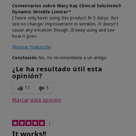
Comentarios sobre Mary Kay Clinical Solutions®
Dynamic Wrinkle Limiter™
I havre only been using this product fir 5 datys. But
see no change/ improvement in wrinkles. It doesn't
cause any irritation though. Ill keep using and see
how it goes.
Mostrar Traducción
Conclusión
No, no recomendaría a un amigo
¿Le ha resultado útil esta
opinión?
11
5
Marcar esta opinión
5
It works!!