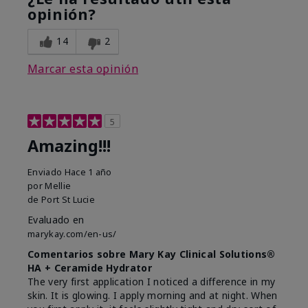
opinión?
14
2
Marcar esta opinión
5
Amazing!!!
Enviado
Hace 1 año
por
Mellie
de
Port St Lucie
Evaluado en
marykay.com/en-us/
Comentarios sobre Mary Kay Clinical Solutions®
HA + Ceramide Hydrator
The very first application I noticed a difference in my
skin. It is glowing. I apply morning and at night. When