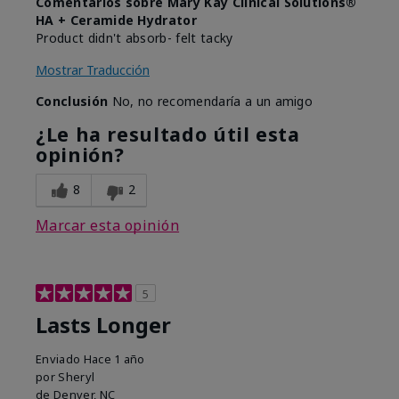
Comentarios sobre Mary Kay Clinical Solutions®
HA + Ceramide Hydrator
Product didn't absorb- felt tacky
Mostrar Traducción
Conclusión
No, no recomendaría a un amigo
¿Le ha resultado útil esta
opinión?
8
2
Marcar esta opinión
5
Lasts Longer
Enviado
Hace 1 año
por
Sheryl
de
Denver, NC