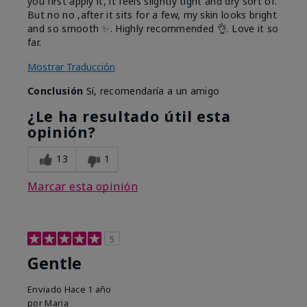
you first apply it, it feels slightly tight and dry sort of.
But no no ,after it sits for a few, my skin looks bright
and so smooth ✨️. Highly recommended 👌. Love it so
far.
Mostrar Traducción
Conclusión
Sí, recomendaría a un amigo
¿Le ha resultado útil esta
opinión?
13
1
Marcar esta opinión
5
Gentle
Enviado
Hace 1 año
por
Maria