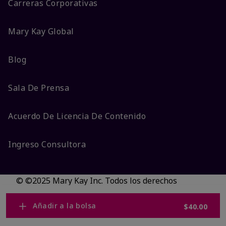
Carreras Corporativas
Mary Kay Global
Blog
Sala De Prensa
Acuerdo De Licencia De Contenido
Ingreso Consultora
© ©2025 Mary Kay Inc. Todos los derechos
reservados.
No vender/Preferencias de cookies
Añadir a la bolsa
$40.00
Código DSA/Queja al Código
Términos
Privacidad
Transparencia en CA
Accesibilidad
Cambiar país