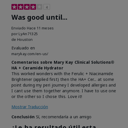
4
Was good until...
Enviado
Hace 11 meses
por
LyAn71325
de
Houston
Evaluado en
marykay.com/en-us/
Comentarios sobre Mary Kay Clinical Solutions®
HA + Ceramide Hydrator
This worked wonders with the Ferulic + Niacinamide
Brightener (applied first) then the HA+ Cer... at some
point during my peri journey I developed allergies and
I cant use them together anymore. I have to use one
or the other so I chose this. Love it!
Mostrar Traducción
Conclusión
Sí, recomendaría a un amigo
¿Le ha resultado útil esta