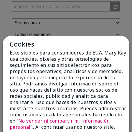
Cookies
Evaluado por 13 clientes
Este sitio es para consumidores de EUA. Mary Kay
usa cookies, pixeles y otras tecnologías de
seguimiento en sus sitios electrónicos para
5
propósitos operativos, analíticos y de mercadeo,
incluyendo para mejorar la experiencia de tu
Yeh! I really works
sitio. Podríamos divulgar información sobre el
uso que haces del sitio con nuestros socios de
Enviado
Hace 4 meses
redes sociales, publicidad y analítica para
por
Char
analizar el uso que haces de nuestros sitios y
de
Detroit, Mi
mostrarte nuestros anuncios. Puedes administrar
Evaluado en
cómo usamos tus datos personales haciendo clic
marykay.com/en-us/
en
'No vender ni compartir mi información
I ski all winter and since adding this to my progam
personal'.
. Al continuar usando nuestro sitio,