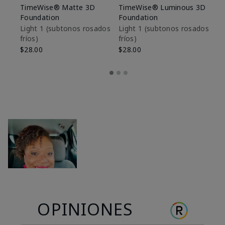
TimeWise® Matte 3D
TimeWise® Luminous 3D
Sk
Foundation
Foundation
De
es
Light 1​ (subtonos rosados
Light 1​ (subtonos rosados
fríos)
fríos)
$9
$28.00
$28.00
OPINIONES