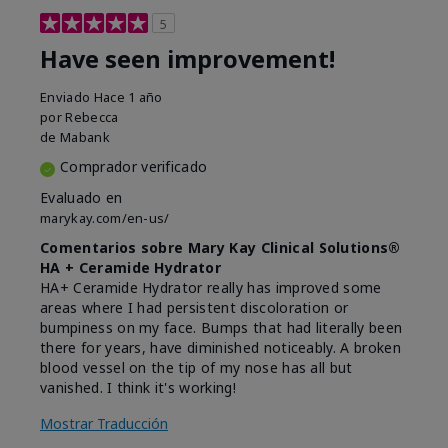
5
Have seen improvement!
Enviado
Hace 1 año
por
Rebecca
de
Mabank
Comprador verificado
Evaluado en
marykay.com/en-us/
Comentarios sobre Mary Kay Clinical Solutions®
HA + Ceramide Hydrator
HA+ Ceramide Hydrator really has improved some
areas where I had persistent discoloration or
bumpiness on my face. Bumps that had literally been
there for years, have diminished noticeably. A broken
blood vessel on the tip of my nose has all but
vanished. I think it's working!
Mostrar Traducción