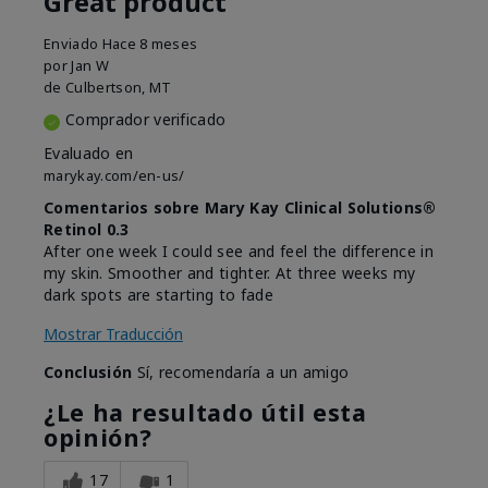
Great product
Enviado
Hace 8 meses
por
Jan W
de
Culbertson, MT
Comprador verificado
Evaluado en
marykay.com/en-us/
Comentarios sobre Mary Kay Clinical Solutions®
Retinol 0.3
After one week I could see and feel the difference in
my skin. Smoother and tighter. At three weeks my
dark spots are starting to fade
Mostrar Traducción
Conclusión
Sí, recomendaría a un amigo
¿Le ha resultado útil esta
opinión?
17
1