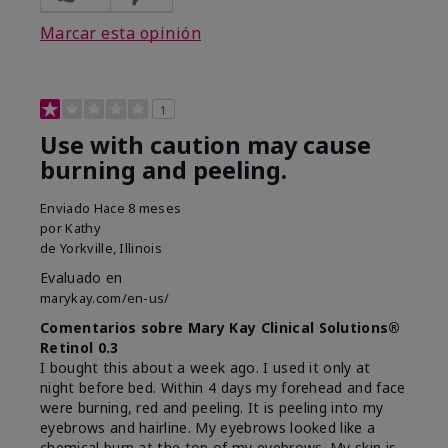
Marcar esta opinión
1
Use with caution may cause
burning and peeling.
Enviado
Hace 8 meses
por
Kathy
de
Yorkville, Illinois
Evaluado en
marykay.com/en-us/
Comentarios sobre Mary Kay Clinical Solutions®
Retinol 0.3
I bought this about a week ago. I used it only at
night before bed. Within 4 days my forehead and face
were burning, red and peeling. It is peeling into my
eyebrows and hairline. My eyebrows looked like a
chemical burn at the top of my eyebrows. My skin is