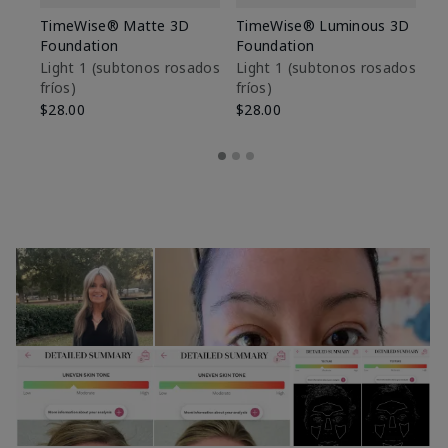
TimeWise® Matte 3D
TimeWise® Luminous 3D
Sk
Foundation
Foundation
De
es
Light 1​ (subtonos rosados
Light 1​ (subtonos rosados
fríos)
fríos)
$9
$28.00
$28.00