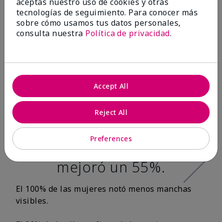
aceptas nuestro uso de cookies y otras
tecnologías de seguimiento. Para conocer más
Después de 12
sobre cómo usamos tus datos personales,
consulta nuestra
Política de privacidad
.
semanas:*
100% de las
mujeres tuvo una
Accept All
apariencia más
Reject All
tersa en la textura
de la piel y la
Preferences
suavidad de la piel
mejoró un 55%.
El 100% de las mujeres notó menos manchas
visibles.