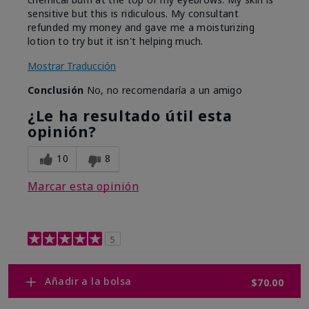
sensitive but this is ridiculous. My consultant
refunded my money and gave me a moisturizing
lotion to try but it isn't helping much.
Mostrar Traducción
Conclusión
No, no recomendaría a un amigo
¿Le ha resultado útil esta
opinión?
10
8
Marcar esta opinión
5
Retinol 0.3
Añadir a la bolsa
$70.00
Enviado
Hace 9 meses
por
Shelley