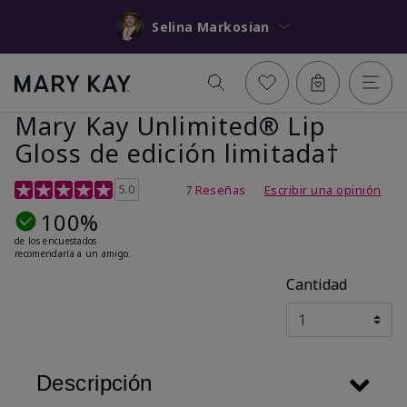
Selina Markosian
Mary Kay Unlimited® Lip
Gloss de edición limitada†
Calificación de clientes de 5 de 5
5.0
7 Reseñas
Escribir una opinión
100%
de los encuestados
recomendaría a un amigo.
Cantidad
Descripción