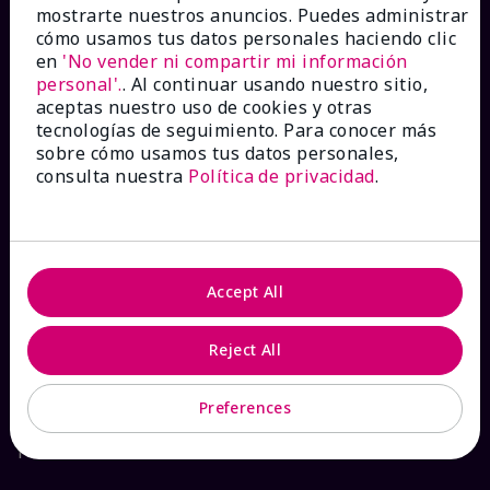
mostrarte nuestros anuncios. Puedes administrar
Catálogos interactivos
cómo usamos tus datos personales haciendo clic
en
'No vender ni compartir mi información
personal'.
. Al continuar usando nuestro sitio,
Preguntas frecuentes
aceptas nuestro uso de cookies y otras
tecnologías de seguimiento. Para conocer más
sobre cómo usamos tus datos personales,
consulta nuestra
Política de privacidad
.
ACERCA DE MARY KAY
Garantía de Satisfacción
Accept All
Sobre Mary Kay
Reject All
Sostenibilidad
Preferences
Promesa De Producto