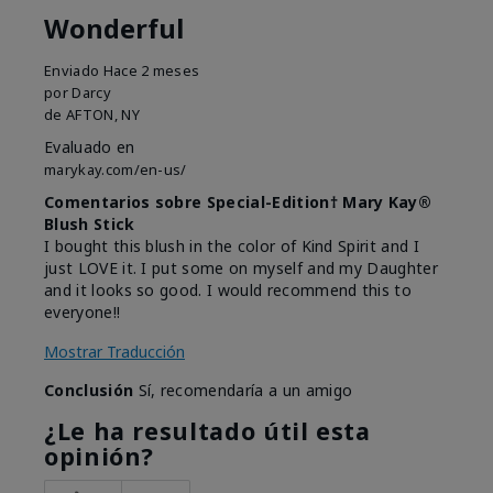
Wonderful
Enviado
Hace 2 meses
por
Darcy
de
AFTON, NY
Evaluado en
marykay.com/en-us/
Comentarios sobre Special-Edition† Mary Kay®
Blush Stick
I bought this blush in the color of Kind Spirit and I
just LOVE it. I put some on myself and my Daughter
and it looks so good. I would recommend this to
everyone!!
Mostrar Traducción
Conclusión
Sí, recomendaría a un amigo
¿Le ha resultado útil esta
opinión?