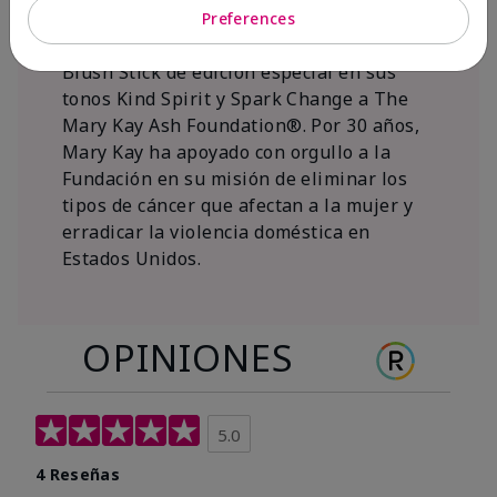
al 15 de noviembre de 2026, Mary Kay Inc.
Preferences
donará $1 de cada venta del Mary Kay®
Blush Stick de edición especial en sus
tonos Kind Spirit y Spark Change a The
Mary Kay Ash Foundation®. Por 30 años,
Mary Kay ha apoyado con orgullo a la
Fundación en su misión de eliminar los
tipos de cáncer que afectan a la mujer y
erradicar la violencia doméstica en
Estados Unidos.
OPINIONES
5.0
4 Reseñas