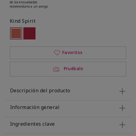
de los encuestados
recomendaría a un amigo.
Kind Spirit
seleccionado
Out of stock
Out of stock
Favoritos
Pruébalo
Descripción del producto
Información general
Ingredientes clave