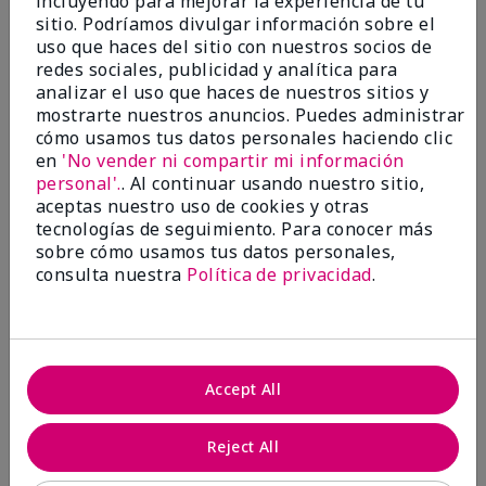
incluyendo para mejorar la experiencia de tu
investigación contra el cáncer, erradicar
sitio. Podríamos divulgar información sobre el
la violencia doméstica, promover el
uso que haces del sitio con nuestros socios de
empoderamiento económico y
redes sociales, publicidad y analítica para
transformar comunidades.
analizar el uso que haces de nuestros sitios y
mostrarte nuestros anuncios. Puedes administrar
cómo usamos tus datos personales haciendo clic
en
'No vender ni compartir mi información
personal'.
. Al continuar usando nuestro sitio,
aceptas nuestro uso de cookies y otras
tecnologías de seguimiento. Para conocer más
sobre cómo usamos tus datos personales,
consulta nuestra
Política de privacidad
.
Juntas hacemos la diferencia.
Accept All
Únete al programa global El rosa cambia
vidas® de Mary Kay y ayuda a cambiar la
Reject All
vida de mujeres y sus familias en todo el
mundo. En Estados Unidos, del 26 de abril