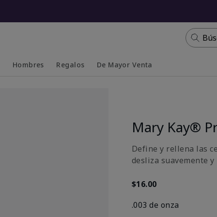
Bús
s
Hombres
Regalos
De Mayor Venta
Collapsed
Expanded
Mary Kay® Pr
Define y rellena las c
desliza suavemente y 
$16.00
.003 de onza