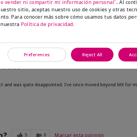
No vender ni compartir mi información personal'.
. Al con
uestro sitio, aceptas nuestro uso de cookies y otras tec
nto. Para conocer más sobre cómo usamos tus datos per
 nuestra
Política de privacidad
.
Preferences
Reject All
Acc
oduct
duct and was quite disappointed. I've since moved beyond MK for 
n?
5
0
Marcar esta opinión