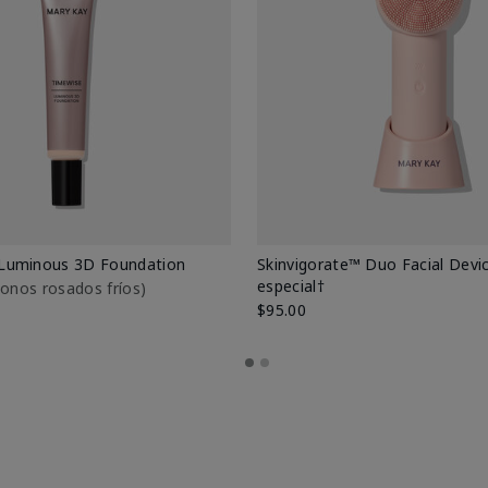
Luminous 3D Foundation
Skinvigorate™ Duo Facial Devic
especial†
btonos rosados fríos)
$95.00