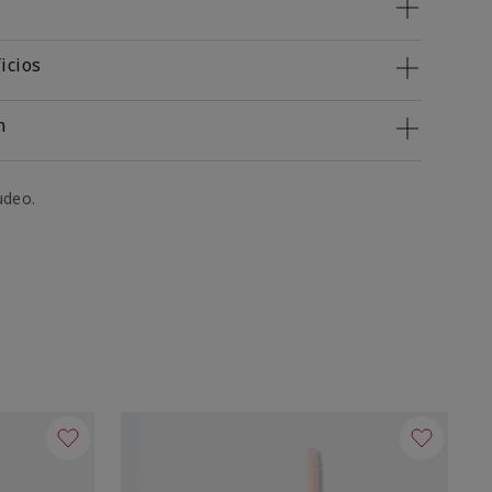
icios
n
udeo.