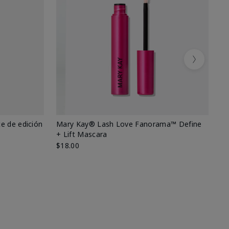
Next
e de edición
Mary Kay® Lash Love Fanorama™ Define
Ma
+ Lift Mascara
Ki
$18.00
$2