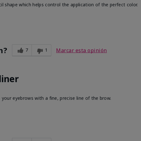
ncil shape which helps control the application of the perfect color.
n?
7
1
Marcar esta opinión
liner
in your eyebrows with a fine, precise line of the brow.