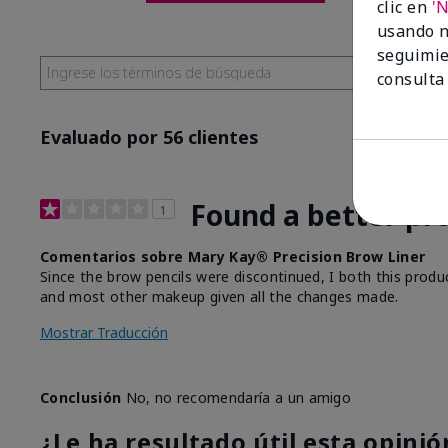
clic en
'
usando n
seguimie
consulta
Evaluado por 56 clientes
Found a better pr
1
Comentarios sobre Mary Kay® Precision Brow Liner
Since the brow pencils were discontinued, I both this pro
and most other makeup given all the changes made.
Mostrar Traducción
Conclusión
No, no recomendaría a un amigo
¿Le ha resultado útil esta opinió