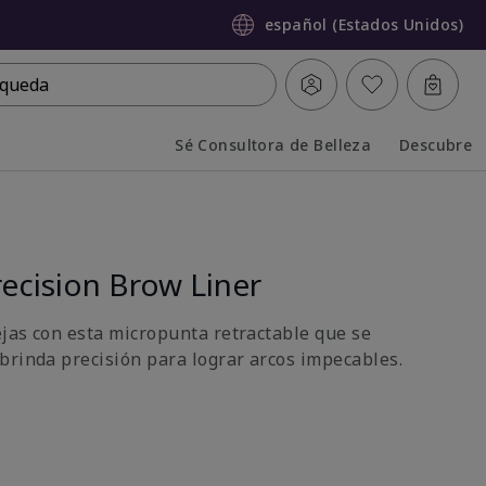
español (Estados Unidos)
queda
Sé Consultora de Belleza
Descubre
Collapsed
Expanded
ecision Brow Liner
ejas con esta micropunta retractable que se
brinda precisión para lograr arcos impecables.