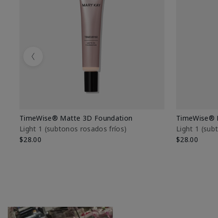
Previous
TimeWise® Matte 3D Foundation
TimeWise® 
Light 1​ (subtonos rosados fríos)
Light 1​ (su
$28.00
$28.00