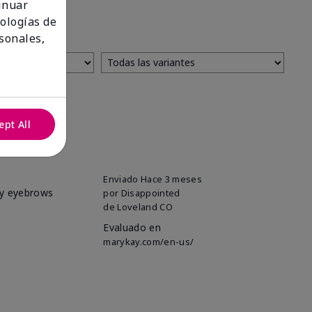
tinuar
nologías de
sonales,
ept All
Enviado
Hace 3 meses
my eyebrows
por
Disappointed
de
Loveland CO
Evaluado en
marykay.com/en-us/