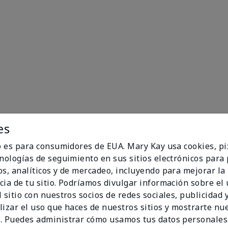
es
io es para consumidores de EUA. Mary Kay usa cookies, pi
cnologías de seguimiento en sus sitios electrónicos para
89%
os, analíticos y de mercadeo, incluyendo para mejorar la
cia de tu sitio. Podríamos divulgar información sobre el
de los encuestados
 sitio con nuestros socios de redes sociales, publicidad y
recomendaría a un
lizar el uso que haces de nuestros sitios y mostrarte nu
amigo.
. Puedes administrar cómo usamos tus datos personales