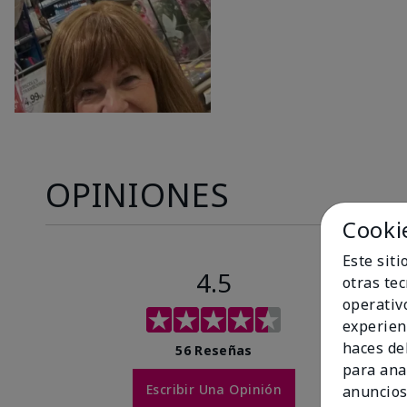
OPINIONES
Cooki
Este sit
4.5
otras te
operativ
experien
haces del
56 Reseñas
para ana
Escribir Una Opinión
anuncios