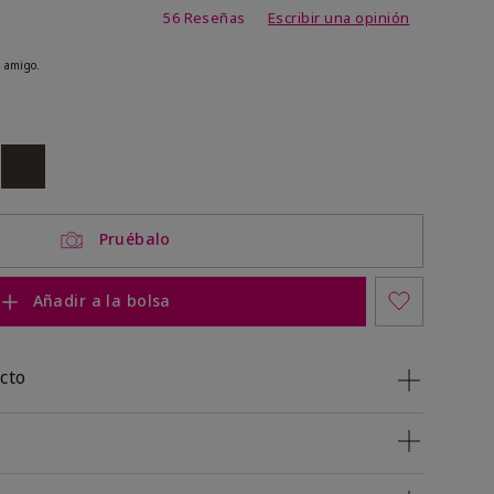
 de 5 de 5
56 Reseñas
Escribir una opinión
 amigo.
ock
 of stock
Out of stock
Pruébalo
Añadir a la bolsa
cto