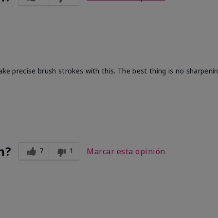
ake precise brush strokes with this. The best thing is no sharpenin
n?
7
1
Marcar esta opinión