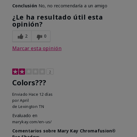
Conclusión
No, no recomendaría a un amigo
¿Le ha resultado útil esta
opinión?
2
0
Marcar esta opinión
2
Colors???
Enviado
Hace 12 días
por
April
de
Lexington TN
Evaluado en
marykay.com/en-us/
Comentarios sobre Mary Kay Chromafusion®
Eye Shadow