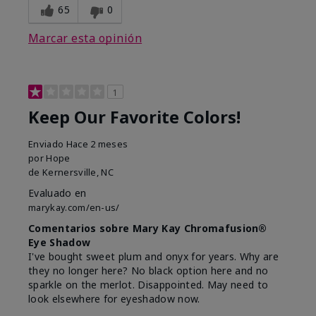
65
0
Marcar esta opinión
1
Keep Our Favorite Colors!
Enviado
Hace 2 meses
por
Hope
de
Kernersville, NC
Evaluado en
marykay.com/en-us/
Comentarios sobre Mary Kay Chromafusion®
Eye Shadow
I've bought sweet plum and onyx for years. Why are
they no longer here? No black option here and no
sparkle on the merlot. Disappointed. May need to
look elsewhere for eyeshadow now.