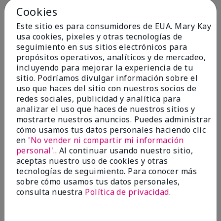
por
CNB
Cookies
de
Salisbury
Este sitio es para consumidores de EUA. Mary Kay
Evaluado en
usa cookies, pixeles y otras tecnologías de
marykay.com/en-us/
seguimiento en sus sitios electrónicos para
Comentarios sobre Mary Kay Chromafusion®
propósitos operativos, analíticos y de mercadeo,
Eye Shadow
incluyendo para mejorar la experiencia de tu
Where on earth did all the colors go? Bring them
sitio. Podríamos divulgar información sobre el
back- especially granite!
uso que haces del sitio con nuestros socios de
redes sociales, publicidad y analítica para
Mostrar Traducción
analizar el uso que haces de nuestros sitios y
mostrarte nuestros anuncios. Puedes administrar
Conclusión
No, no recomendaría a un amigo
cómo usamos tus datos personales haciendo clic
¿Le ha resultado útil esta
en
'No vender ni compartir mi información
opinión?
personal'.
. Al continuar usando nuestro sitio,
aceptas nuestro uso de cookies y otras
7
2
tecnologías de seguimiento. Para conocer más
sobre cómo usamos tus datos personales,
Marcar esta opinión
consulta nuestra
Política de privacidad
.