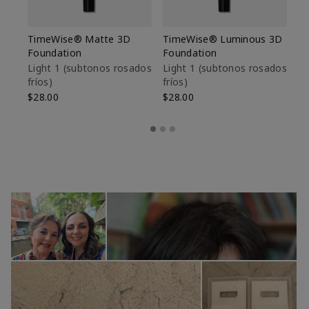
TimeWise® Matte 3D
TimeWise® Luminous 3D
Sk
Foundation
Foundation
De
es
Light 1​ (subtonos rosados
Light 1​ (subtonos rosados
fríos)
fríos)
$9
$28.00
$28.00