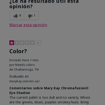
¿Le ha resultado útil esta
opinión?
9
1
Marcar esta opinión
1
Color?
Enviado
Hace 1 mes
por
Needs colors
de
Chattanooga, TN
Evaluado en
marykay.com/en-us/
Comentarios sobre Mary Kay Chromafusion®
Eye Shadow
The current pallet is too dull and no variety. Where
are the greens, blues, purples smokey hues. Bring