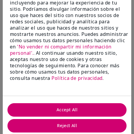
incluyendo para mejorar la experiencia de tu
Evaluado en
sitio. Podríamos divulgar información sobre el
marykay.com/en-us/
uso que haces del sitio con nuestros socios de
Comentarios sobre Mary Kay® CC Cream
redes sociales, publicidad y analítica para
Sunscreen Broad Spectrum SPF 15*
analizar el uso que haces de nuestros sitios y
I have been wearing the cc cream for 8 years now. I
mostrarte nuestros anuncios. Puedes administrar
absolutely love it. Its not cakey it's not heavy and it
cómo usamos tus datos personales haciendo clic
blends effortlessly. I get compliments all the time.
en
'No vender ni compartir mi información
10/10 I definitely recommend.
personal'.
. Al continuar usando nuestro sitio,
Mostrar Traducción
aceptas nuestro uso de cookies y otras
tecnologías de seguimiento. Para conocer más
sobre cómo usamos tus datos personales,
consulta nuestra
Política de privacidad
.
Walking in victory
Conclusión
Sí, recomendaría a un amigo
Accept All
¿Le ha resultado útil esta
opinión?
Reject All