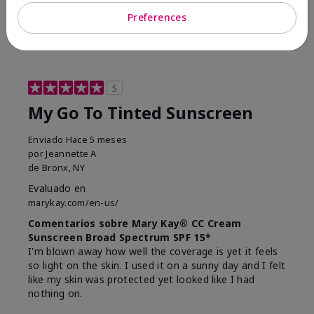
23
0
Preferences
Marcar esta opinión
5
My Go To Tinted Sunscreen
Enviado
Hace 5 meses
por
Jeannette A
de
Bronx, NY
Evaluado en
marykay.com/en-us/
Comentarios sobre Mary Kay® CC Cream
Sunscreen Broad Spectrum SPF 15*
I'm blown away how well the coverage is yet it feels
so light on the skin. I used it on a sunny day and I felt
like my skin was protected yet looked like I had
nothing on.