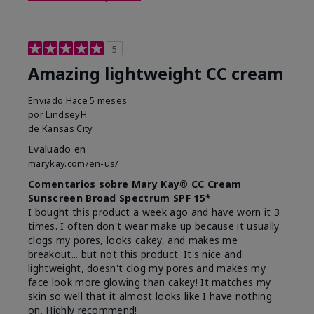
5
Amazing lightweight CC cream
Enviado
Hace 5 meses
por
LindseyH
de
Kansas City
Evaluado en
marykay.com/en-us/
Comentarios sobre Mary Kay® CC Cream
Sunscreen Broad Spectrum SPF 15*
I bought this product a week ago and have worn it 3
times. I often don't wear make up because it usually
clogs my pores, looks cakey, and makes me
breakout... but not this product. It's nice and
lightweight, doesn't clog my pores and makes my
face look more glowing than cakey! It matches my
skin so well that it almost looks like I have nothing
on. Highly recommend!