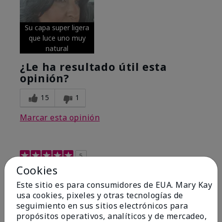
Su capa super ligera
que luce uno muy
natural
¿Le ha resultado útil esta
opinión?
15
1
Marcar esta opinión
5
Cookies
Excellent
Este sitio es para consumidores de EUA. Mary Kay
Enviado
Hace 4 meses
usa cookies, pixeles y otras tecnologías de
por
Coverly
seguimiento en sus sitios electrónicos para
de
Columbia Missouri
propósitos operativos, analíticos y de mercadeo,