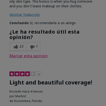
oily skin type. The bonus is when you hug someone
and you don't leave makeup on their clothes.
Mostrar Traducción
Conclusión
Sí, recomendaría a un amigo
¿Le ha resultado útil esta
opinión?
23
1
Marcar esta opinión
4
Light and beautiful coverage!
Enviado
Hace 4 meses
por
MarlinC
de
Kissimmee, Florida