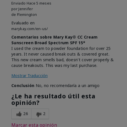
Enviado
Hace 5 meses
por
Jennifer
de
Flemington
Evaluado en
marykay.com/en-us/
Comentarios sobre Mary Kay® CC Cream
Sunscreen Broad Spectrum SPF 15*
I used the cream to powder foundation for over 25
years. It never caused break outs & covered great.
This new cream smells bad, doesn't cover properly &
cause breakouts. This was my last purchase.
Mostrar Traducción
Conclusión
No, no recomendaría a un amigo
¿Le ha resultado útil esta
opinión?
26
2
Marcar esta opinión