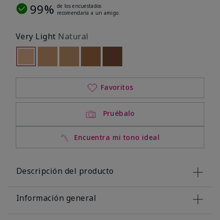
99%
de los encuestados
recomendaría a un amigo.
Very Light
Natural
seleccionado
Out of stock
Out of stock
Out of stock
Out of stock
Out of stock
Favoritos
Pruébalo
Encuentra mi tono ideal
Descripción del producto
Información general