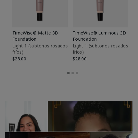
TimeWise® Matte 3D
TimeWise® Luminous 3D
Sk
Foundation
Foundation
De
es
Light 1​ (subtonos rosados
Light 1​ (subtonos rosados
fríos)
fríos)
$9
$28.00
$28.00