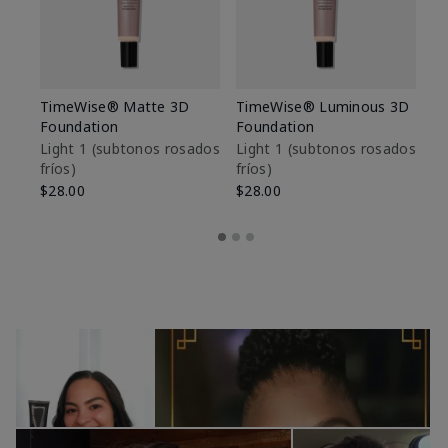
TimeWise® Matte 3D
TimeWise® Luminous 3D
Sk
Foundation
Foundation
De
es
Light 1​ (subtonos rosados
Light 1​ (subtonos rosados
fríos)
fríos)
$9
$28.00
$28.00