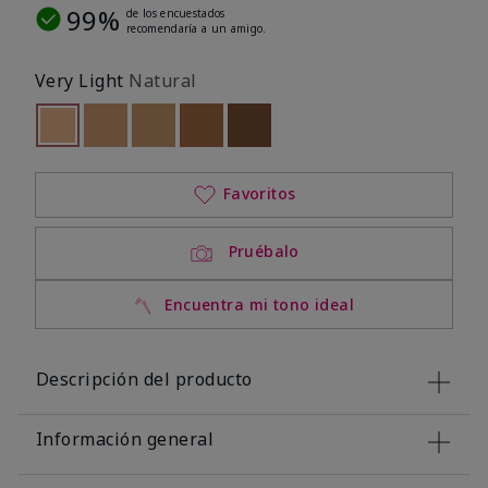
99%
de los encuestados
recomendaría a un amigo.
Very Light
Natural
seleccionado
Out of stock
Out of stock
Out of stock
Out of stock
Out of stock
Favoritos
Pruébalo
Encuentra mi tono ideal
Descripción del producto
Información general