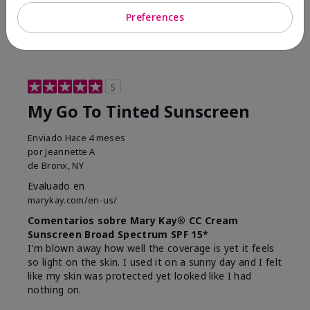
23
0
Preferences
Marcar esta opinión
5
My Go To Tinted Sunscreen
Enviado
Hace 4 meses
por
Jeannette A
de
Bronx, NY
Evaluado en
marykay.com/en-us/
Comentarios sobre Mary Kay® CC Cream
Sunscreen Broad Spectrum SPF 15*
I'm blown away how well the coverage is yet it feels
so light on the skin. I used it on a sunny day and I felt
like my skin was protected yet looked like I had
nothing on.