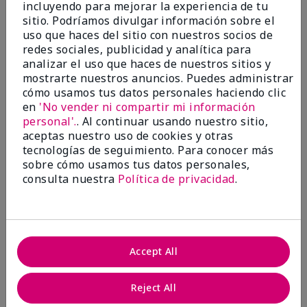
incluyendo para mejorar la experiencia de tu
Evaluado en
sitio. Podríamos divulgar información sobre el
marykay.com/en-us/
uso que haces del sitio con nuestros socios de
Comentarios sobre Mary Kay® CC Cream
redes sociales, publicidad y analítica para
Sunscreen Broad Spectrum SPF 15*
analizar el uso que haces de nuestros sitios y
I have been wearing the cc cream for 8 years now. I
mostrarte nuestros anuncios. Puedes administrar
absolutely love it. Its not cakey it's not heavy and it
cómo usamos tus datos personales haciendo clic
blends effortlessly. I get compliments all the time.
en
'No vender ni compartir mi información
10/10 I definitely recommend.
personal'.
. Al continuar usando nuestro sitio,
Mostrar Traducción
aceptas nuestro uso de cookies y otras
tecnologías de seguimiento. Para conocer más
sobre cómo usamos tus datos personales,
consulta nuestra
Política de privacidad
.
Walking in victory
Conclusión
Sí, recomendaría a un amigo
Accept All
¿Le ha resultado útil esta
opinión?
Reject All