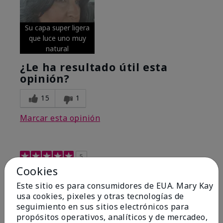
Su capa super ligera
que luce uno muy
natural
¿Le ha resultado útil esta
opinión?
15
1
Marcar esta opinión
5
Cookies
Excellent
Este sitio es para consumidores de EUA. Mary Kay
Enviado
Hace 4 meses
usa cookies, pixeles y otras tecnologías de
por
Coverly
seguimiento en sus sitios electrónicos para
de
Columbia Missouri
propósitos operativos, analíticos y de mercadeo,