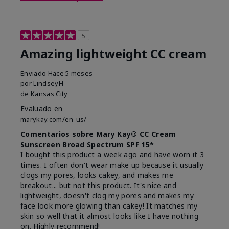
5
Amazing lightweight CC cream
Enviado
Hace 5 meses
por
LindseyH
de
Kansas City
Evaluado en
marykay.com/en-us/
Comentarios sobre Mary Kay® CC Cream
Sunscreen Broad Spectrum SPF 15*
I bought this product a week ago and have worn it 3
times. I often don't wear make up because it usually
clogs my pores, looks cakey, and makes me
breakout... but not this product. It's nice and
lightweight, doesn't clog my pores and makes my
face look more glowing than cakey! It matches my
skin so well that it almost looks like I have nothing
on. Highly recommend!