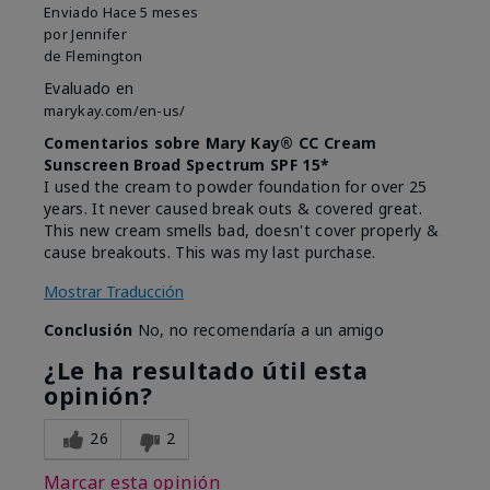
Enviado
Hace 5 meses
por
Jennifer
de
Flemington
Evaluado en
marykay.com/en-us/
Comentarios sobre Mary Kay® CC Cream
Sunscreen Broad Spectrum SPF 15*
I used the cream to powder foundation for over 25
years. It never caused break outs & covered great.
This new cream smells bad, doesn't cover properly &
cause breakouts. This was my last purchase.
Mostrar Traducción
Conclusión
No, no recomendaría a un amigo
¿Le ha resultado útil esta
opinión?
26
2
Marcar esta opinión