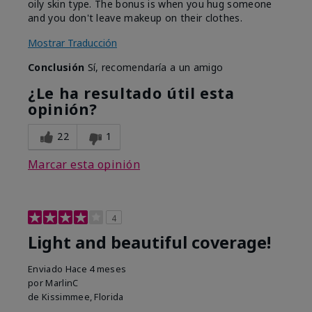
oily skin type. The bonus is when you hug someone
and you don't leave makeup on their clothes.
Mostrar Traducción
Conclusión
Sí, recomendaría a un amigo
¿Le ha resultado útil esta
opinión?
22
1
Marcar esta opinión
4
Light and beautiful coverage!
Enviado
Hace 4 meses
por
MarlinC
de
Kissimmee, Florida