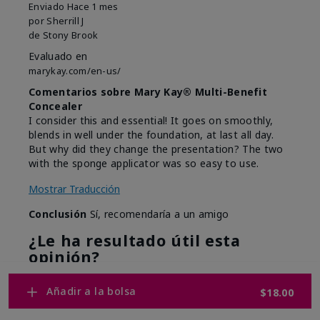
Enviado
Hace 1 mes
por
Sherrill J
de
Stony Brook
Evaluado en
marykay.com/en-us/
Comentarios sobre Mary Kay® Multi-Benefit
Concealer
I consider this and essential! It goes on smoothly,
blends in well under the foundation, at last all day.
But why did they change the presentation? The two
with the sponge applicator was so easy to use.
Mostrar Traducción
Conclusión
Sí, recomendaría a un amigo
¿Le ha resultado útil esta
opinión?
7
0
Añadir a la bolsa
$18.00
Marcar esta opinión