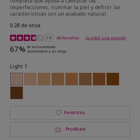
completa que ayuda a camuflar las
imperfecciones, iluminar la piel y definir las
características con un acabado natural.
0.28 de onza
Calificación de clientes de 5 de 5
3.8
48 Reseñas
Escribir una opinión
67%
de los encuestados
recomendaría a un amigo.
Light 1
seleccionado
Out of stock
Out of stock
Out of stock
Out of stock
Out of stock
Out of stock
Out of stock
Out of stoc
Out of stock
Favoritos
Pruébalo