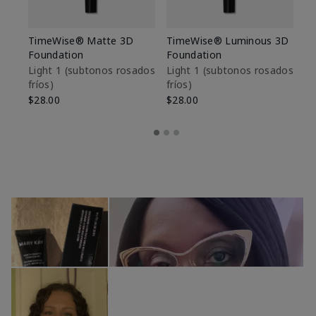
TimeWise® Matte 3D
TimeWise® Luminous 3D
Sk
Foundation
Foundation
De
es
Light 1​ (subtonos rosados
Light 1​ (subtonos rosados
fríos)
fríos)
$9
$28.00
$28.00