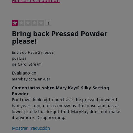
Marcar esta opinión
1
Bring back Pressed Powder
please!
Enviado
Hace 2 meses
por
Lisa
de
Carol Stream
Evaluado en
marykay.com/en-us/
Comentarios sobre Mary Kay® Silky Setting
Powder
For travel looking to purchase the pressed powder I
had years ago, not as messy as the loose and has a
lower profile but forgot that MaryKay does not make
it anymore. Disappointing.
Mostrar Traducción