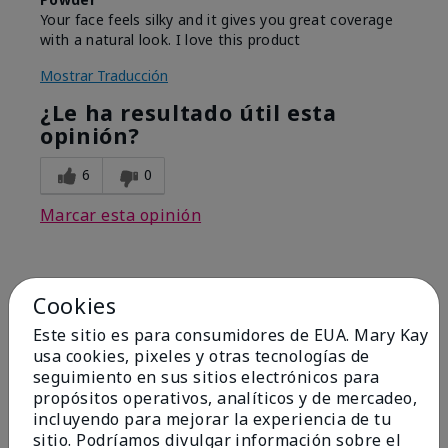
Your face feels silky and it gives you great coverage
with a natural look. I love this product
Mostrar Traducción
¿Le ha resultado útil esta
opinión?
6
0
Marcar esta opinión
1
Cookies
Bring Back Mineral Powder
Este sitio es para consumidores de EUA. Mary Kay
Foundation
usa cookies, pixeles y otras tecnologías de
seguimiento en sus sitios electrónicos para
Enviado
Hace 2 meses
propósitos operativos, analíticos y de mercadeo,
por
EM
incluyendo para mejorar la experiencia de tu
de
Spring, TX
sitio. Podríamos divulgar información sobre el