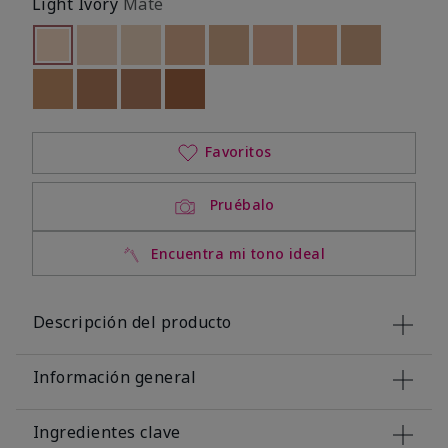
Light Ivory
Mate
seleccionado
Out of stock
Out of stock
Out of stock
Out of stock
Out of stock
Out of stock
Out of stock
Out of stoc
Out of stock
Out of stock
Out of stock
Out of stock
Favoritos
Pruébalo
Encuentra mi tono ideal
Descripción del producto
Información general
Ingredientes clave