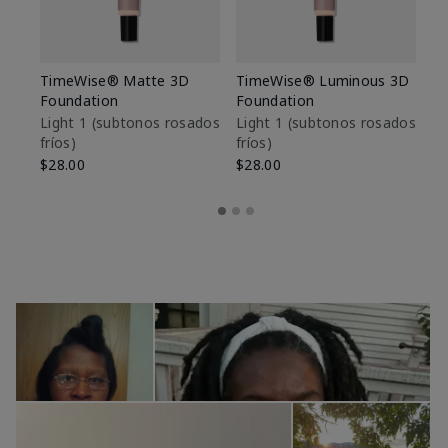
TimeWise® Matte 3D
TimeWise® Luminous 3D
Sk
Foundation
Foundation
De
es
Light 1​ (subtonos rosados
Light 1​ (subtonos rosados
fríos)
fríos)
$9
$28.00
$28.00