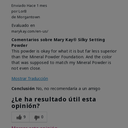
Enviado
Hace 1 mes
por
LorB
de
Morgantown
Evaluado en
marykay.com/en-us/
Comentarios sobre Mary Kay® Silky Setting
Powder
This powder is okay for what it is but far less superior
than the Mineral Powder Foundation. And the color
that was supposed to match my Mineral Powder is
not even close.
Mostrar Traducción
Conclusión
No, no recomendaría a un amigo
¿Le ha resultado útil esta
opinión?
9
0