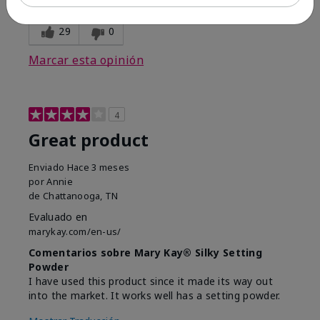
opinión?
29
0
Marcar esta opinión
4
Great product
Enviado
Hace 3 meses
por
Annie
de
Chattanooga, TN
Evaluado en
marykay.com/en-us/
Comentarios sobre Mary Kay® Silky Setting
Powder
I have used this product since it made its way out
into the market. It works well has a setting powder.