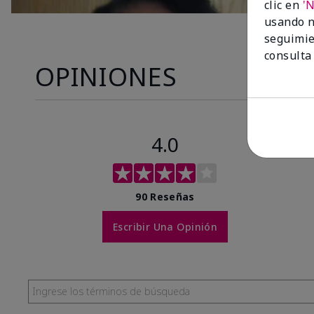
clic en
'
usando n
seguimie
consulta
OPINIONES
4.0
90 Reseñas
Escribir Una Opinión