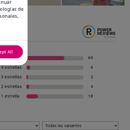
tinuar
nologías de
sonales,
ept All
5 estrellas
60
4 estrellas
6
3 estrellas
2
2 estrellas
4
1 estrella
18