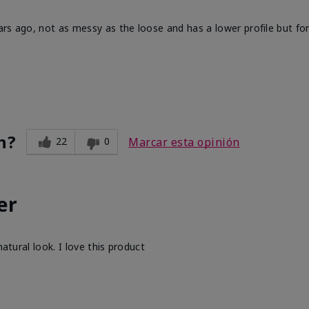
ars ago, not as messy as the loose and has a lower profile but fo
n?
22
0
Marcar esta opinión
er
atural look. I love this product