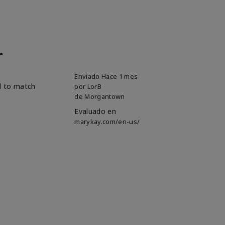
r
Enviado
Hace 1 mes
ed to match
por
LorB
de
Morgantown
Evaluado en
marykay.com/en-us/