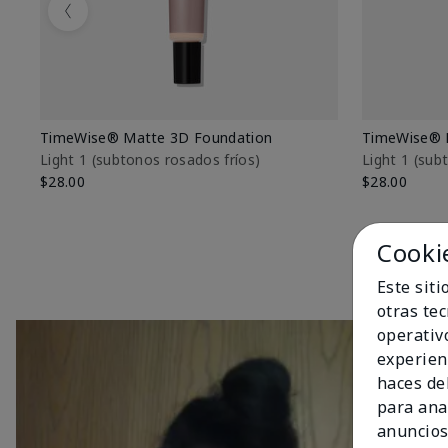
Previous
TimeWise® Matte 3D Foundation
TimeWise® 
Light 1​ (subtonos rosados fríos)
Light 1​ (su
$28.00
$28.00
Cooki
Este sit
otras te
operativ
experien
haces del
para ana
anuncios