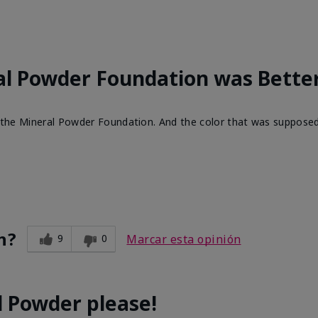
al Powder Foundation was Bette
han the Mineral Powder Foundation. And the color that was suppos
n?
9
0
Marcar esta opinión
d Powder please!