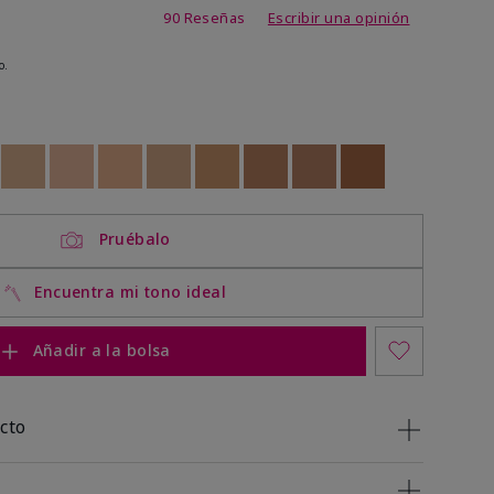
de 3,9 de 5
90 Reseñas
Escribir una opinión
o.
ock
 of stock
Out of stock
Out of stock
Out of stock
Out of stock
Out of stock
Out of stock
Out of stock
Out of stock
Pruébalo
Encuentra mi tono ideal
Añadir a la bolsa
cto