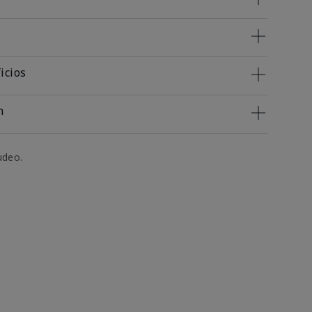
icios
n
udeo.