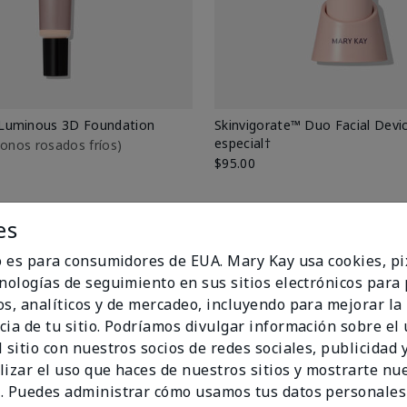
Luminous 3D Foundation
Skinvigorate™ Duo Facial Devic
especial†
btonos rosados fríos)
$95.00
es
io es para consumidores de EUA. Mary Kay usa cookies, pi
cnologías de seguimiento en sus sitios electrónicos para
os, analíticos y de mercadeo, incluyendo para mejorar la
cia de tu sitio. Podríamos divulgar información sobre el
 sitio con nuestros socios de redes sociales, publicidad y
lizar el uso que haces de nuestros sitios y mostrarte nu
. Puedes administrar cómo usamos tus datos personales