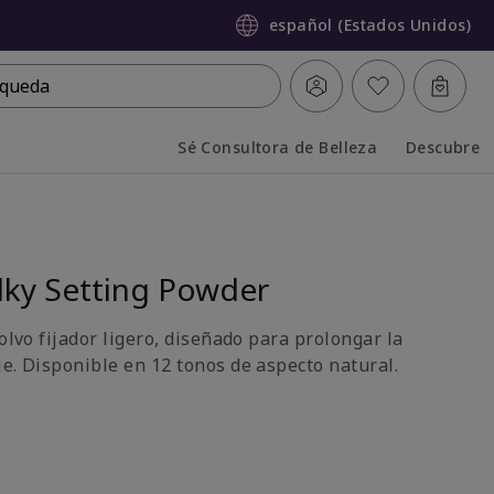
español (Estados Unidos)
queda
Sé Consultora de Belleza
Descubre
Collapsed
Expanded
lky Setting Powder
polvo fijador ligero, diseñado para prolongar la
je. Disponible en 12 tonos de aspecto natural.