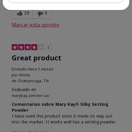
opinión?
29
0
Marcar esta opinión
4
Great product
Enviado
Hace 3 meses
por
Annie
de
Chattanooga, TN
Evaluado en
marykay.com/en-us/
Comentarios sobre Mary Kay® Silky Setting
Powder
I have used this product since it made its way out
into the market. It works well has a setting powder.