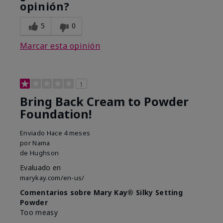
opinión?
5
0
Marcar esta opinión
1
Bring Back Cream to Powder
Foundation!
Enviado
Hace 4 meses
por
Nama
de
Hughson
Evaluado en
marykay.com/en-us/
Comentarios sobre Mary Kay® Silky Setting
Powder
Too measy