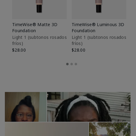
TimeWise® Matte 3D
TimeWise® Luminous 3D
Sk
Foundation
Foundation
De
es
Light 1​ (subtonos rosados
Light 1​ (subtonos rosados
fríos)
fríos)
$9
$28.00
$28.00