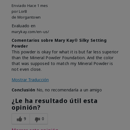
Enviado
Hace 1 mes
por
LorB
de
Morgantown
Evaluado en
marykay.com/en-us/
Comentarios sobre Mary Kay® Silky Setting
Powder
This powder is okay for what it is but far less superior
than the Mineral Powder Foundation. And the color
that was supposed to match my Mineral Powder is
not even close.
Mostrar Traducción
Conclusión
No, no recomendaría a un amigo
¿Le ha resultado útil esta
opinión?
9
0