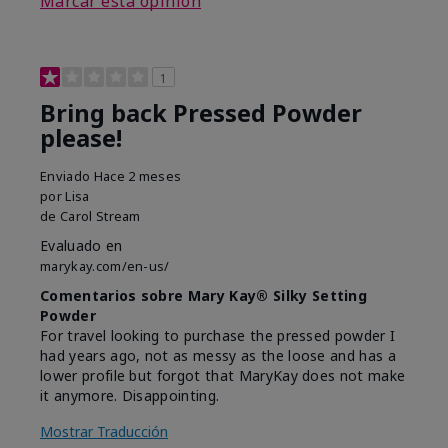
Marcar esta opinión
1
Bring back Pressed Powder
please!
Enviado
Hace 2 meses
por
Lisa
de
Carol Stream
Evaluado en
marykay.com/en-us/
Comentarios sobre Mary Kay® Silky Setting
Powder
For travel looking to purchase the pressed powder I
had years ago, not as messy as the loose and has a
lower profile but forgot that MaryKay does not make
it anymore. Disappointing.
Mostrar Traducción