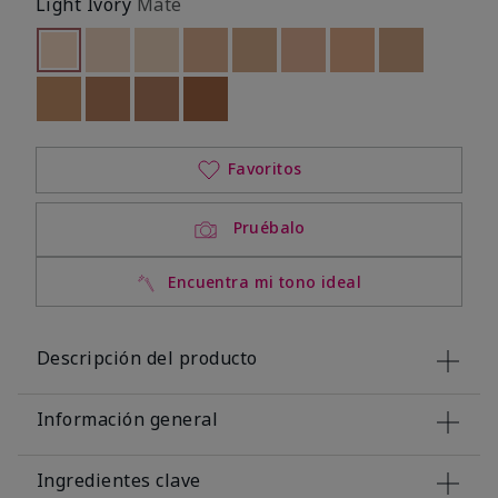
Light Ivory
Mate
seleccionado
Out of stock
Out of stock
Out of stock
Out of stock
Out of stock
Out of stock
Out of stock
Out of stoc
Out of stock
Out of stock
Out of stock
Out of stock
Favoritos
Pruébalo
Encuentra mi tono ideal
Descripción del producto
Información general
Ingredientes clave