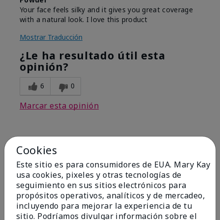
Your face feels silky and it gives you great coverage
with a natural look. I love this product
Mostrar Traducción
¿Le ha resultado útil esta
opinión?
6
0
Marcar esta opinión
1
Cookies
Bring Back Mineral Powder
Este sitio es para consumidores de EUA. Mary Kay
Foundation
usa cookies, pixeles y otras tecnologías de
seguimiento en sus sitios electrónicos para
Enviado
Hace 2 meses
propósitos operativos, analíticos y de mercadeo,
por
EM
incluyendo para mejorar la experiencia de tu
de
Spring, TX
sitio. Podríamos divulgar información sobre el