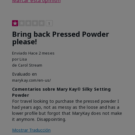
Marcar esta opinión
1
Bring back Pressed Powder
please!
Enviado
Hace 2 meses
por
Lisa
de
Carol Stream
Evaluado en
marykay.com/en-us/
Comentarios sobre Mary Kay® Silky Setting
Powder
For travel looking to purchase the pressed powder I
had years ago, not as messy as the loose and has a
lower profile but forgot that MaryKay does not make
it anymore. Disappointing.
Mostrar Traducción