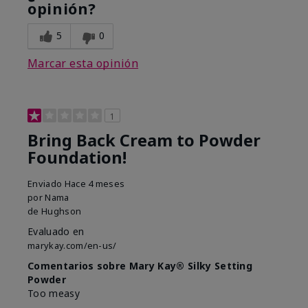
opinión?
5
0
Marcar esta opinión
1
Bring Back Cream to Powder
Foundation!
Enviado
Hace 4 meses
por
Nama
de
Hughson
Evaluado en
marykay.com/en-us/
Comentarios sobre Mary Kay® Silky Setting
Powder
Too measy