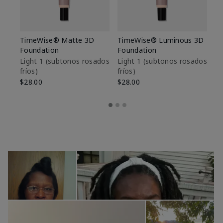
TimeWise® Matte 3D
TimeWise® Luminous 3D
Sk
Foundation
Foundation
De
es
Light 1​ (subtonos rosados
Light 1​ (subtonos rosados
fríos)
fríos)
$9
$28.00
$28.00