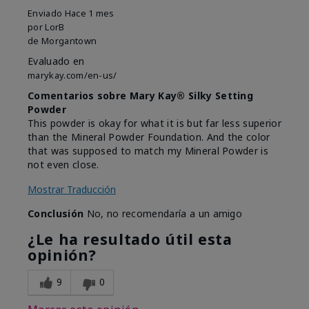
Enviado
Hace 1 mes
por
LorB
de
Morgantown
Evaluado en
marykay.com/en-us/
Comentarios sobre Mary Kay® Silky Setting
Powder
This powder is okay for what it is but far less superior
than the Mineral Powder Foundation. And the color
that was supposed to match my Mineral Powder is
not even close.
Mostrar Traducción
Conclusión
No, no recomendaría a un amigo
¿Le ha resultado útil esta
opinión?
9
0