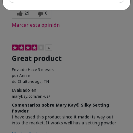
opinión?
29
0
Marcar esta opinión
4
Great product
Enviado
Hace 3 meses
por
Annie
de
Chattanooga, TN
Evaluado en
marykay.com/en-us/
Comentarios sobre Mary Kay® Silky Setting
Powder
I have used this product since it made its way out
into the market. It works well has a setting powder.