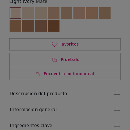
Light Ivory
Mate
seleccionado
Out of stock
Out of stock
Out of stock
Out of stock
Out of stock
Out of stock
Out of stock
Out of stoc
Out of stock
Out of stock
Out of stock
Out of stock
Favoritos
Pruébalo
Encuentra mi tono ideal
Descripción del producto
Información general
Ingredientes clave