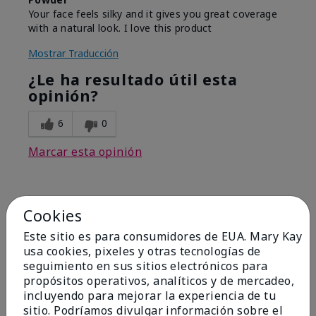
Your face feels silky and it gives you great coverage
with a natural look. I love this product
Mostrar Traducción
¿Le ha resultado útil esta
opinión?
6
0
Marcar esta opinión
1
Cookies
Bring Back Mineral Powder
Este sitio es para consumidores de EUA. Mary Kay
Foundation
usa cookies, pixeles y otras tecnologías de
seguimiento en sus sitios electrónicos para
Enviado
Hace 2 meses
propósitos operativos, analíticos y de mercadeo,
por
EM
incluyendo para mejorar la experiencia de tu
de
Spring, TX
sitio. Podríamos divulgar información sobre el