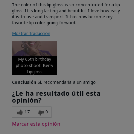
The color of this lip gloss is so concentrated for a lip
gloss. It is long lasting and beautiful. I love how easy
it is to use and transport. It has now become my
favorite lip color going forward.
Mostrar Traducción
My 65th birthday
photo shoot. Berry
Lipgloss
Conclusión
Sí, recomendaría a un amigo
¿Le ha resultado útil esta
opinión?
17
0
Marcar esta opinión