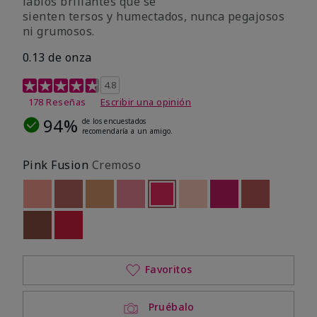
labios brillantes que se
sienten tersos y humectados, nunca pegajosos
ni grumosos.
0.13 de onza
Calificación de clientes de 4,8 de 5
4.8
178 Reseñas
Escribir una opinión
94%
de los encuestados
recomendaría a un amigo.
Pink Fusion
Cremoso
Out of stock
Out of stock
Out of stock
Out of stock
seleccionado
Out of stock
Out of stock
Out of stock
Out of stoc
Out of stock
Out of stock
Favoritos
Pruébalo