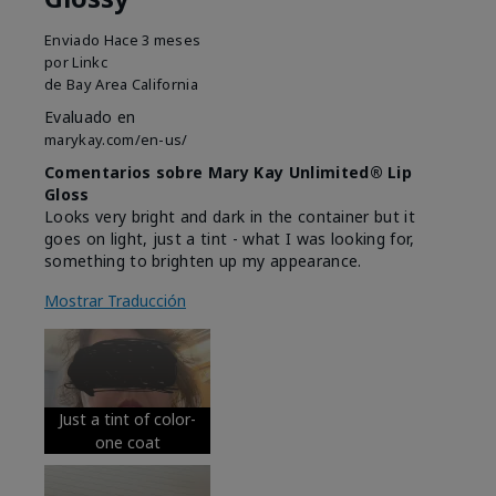
Enviado
Hace 3 meses
por
Linkc
de
Bay Area California
Evaluado en
marykay.com/en-us/
Comentarios sobre Mary Kay Unlimited® Lip
Gloss
Looks very bright and dark in the container but it
goes on light, just a tint - what I was looking for,
something to brighten up my appearance.
Mostrar Traducción
Just a tint of color-
one coat