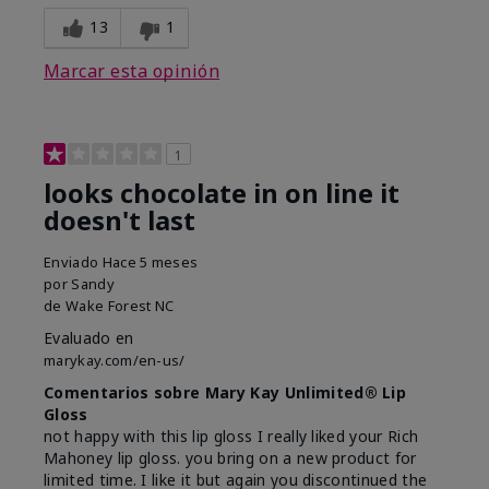
13
1
Marcar esta opinión
1
looks chocolate in on line it
doesn't last
Enviado
Hace 5 meses
por
Sandy
de
Wake Forest NC
Evaluado en
marykay.com/en-us/
Comentarios sobre Mary Kay Unlimited® Lip
Gloss
not happy with this lip gloss I really liked your Rich
Mahoney lip gloss. you bring on a new product for
limited time. I like it but again you discontinued the