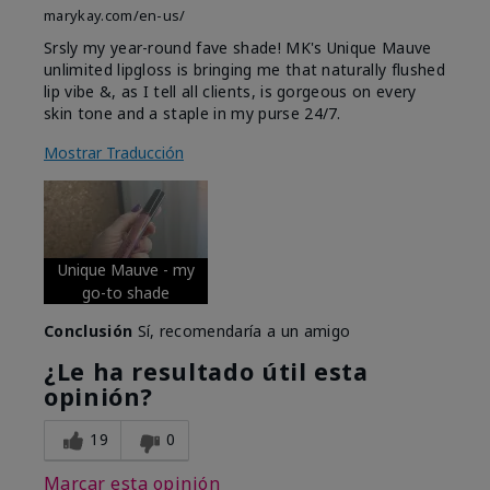
marykay.com/en-us/
Srsly my year-round fave shade! MK's Unique Mauve
unlimited lipgloss is bringing me that naturally flushed
lip vibe &, as I tell all clients, is gorgeous on every
skin tone and a staple in my purse 24/7.
Mostrar Traducción
Unique Mauve - my
go-to shade
Conclusión
Sí, recomendaría a un amigo
¿Le ha resultado útil esta
opinión?
19
0
Marcar esta opinión