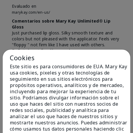
Evaluado en
marykay.com/en-us/
Comentarios sobre Mary Kay Unlimited® Lip
Gloss
Just purchased lip gloss. Silky smooth texture and
colors but not pleased with the applicator. Feels very
"floppy " not firm like I have used with others.
Definitely not firm like samples were.
Cookies
Mostrar Traducción
Este sitio es para consumidores de EUA. Mary Kay
Conclusión
Sí, recomendaría a un amigo
usa cookies, pixeles y otras tecnologías de
seguimiento en sus sitios electrónicos para
¿Le ha resultado útil esta
propósitos operativos, analíticos y de mercadeo,
opinión?
incluyendo para mejorar la experiencia de tu
sitio. Podríamos divulgar información sobre el
8
1
uso que haces del sitio con nuestros socios de
redes sociales, publicidad y analítica para
Marcar esta opinión
analizar el uso que haces de nuestros sitios y
mostrarte nuestros anuncios. Puedes administrar
cómo usamos tus datos personales haciendo clic