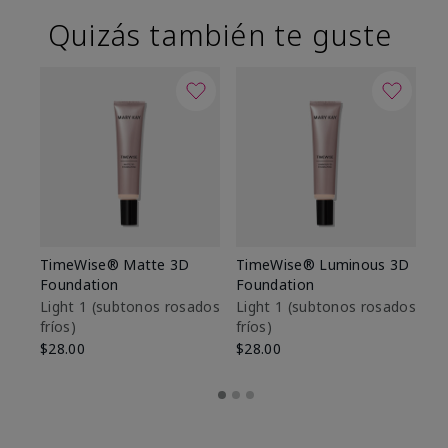
Quizás también te guste
TimeWise® Matte 3D
TimeWise® Luminous 3D
Sk
Foundation
Foundation
De
es
Light 1​ (subtonos rosados
Light 1​ (subtonos rosados
fríos)
fríos)
$9
$28.00
$28.00