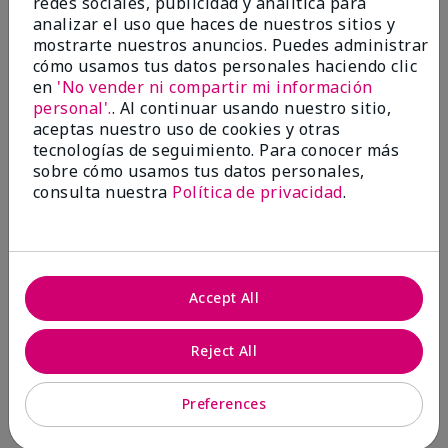
redes sociales, publicidad y analítica para
analizar el uso que haces de nuestros sitios y
1 estrella
0
mostrarte nuestros anuncios. Puedes administrar
cómo usamos tus datos personales haciendo clic
en
'No vender ni compartir mi información
personal'.
. Al continuar usando nuestro sitio,
aceptas nuestro uso de cookies y otras
tecnologías de seguimiento. Para conocer más
sobre cómo usamos tus datos personales,
consulta nuestra
Política de privacidad
.
Evaluado por 2 clientes
5
Accept All
MK completion sponge
Reject All
Enviado
Hace 1 mes
por
Shirley "Girl"
de
Riverside,Ca.
Preferences
Evaluado en