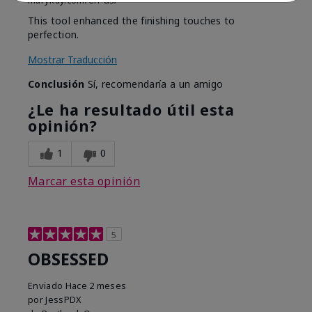
marykay.com/en-us/
This tool enhanced the finishing touches to
perfection.
Mostrar Traducción
Conclusión
Sí, recomendaría a un amigo
¿Le ha resultado útil esta
opinión?
1
0
Marcar esta opinión
5
OBSESSED
Enviado
Hace 2 meses
por
JessPDX