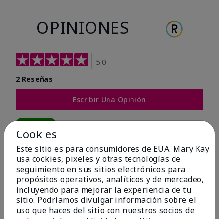
OPINIONES
5.0
2 Reseñas
Escribir Una Opinión
100%
Cookies
de los encuestados recomendaría a un amigo.
Este sitio es para consumidores de EUA. Mary Kay
usa cookies, pixeles y otras tecnologías de
seguimiento en sus sitios electrónicos para
5 estrellas
2
propósitos operativos, analíticos y de mercadeo,
4 estrellas
0
incluyendo para mejorar la experiencia de tu
sitio. Podríamos divulgar información sobre el
3 estrellas
0
uso que haces del sitio con nuestros socios de
2 estrellas
0