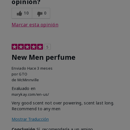
opinión?
10
0
Marcar esta opinión
5
New Men perfume
Enviado
Hace 3 meses
por
GTO
de
McMinnville
Evaluado en
marykay.com/en-us/
Very good scent not over powering, scent last long.
Recommend to any men
Mostrar Traducción
Conclusión
Sí, recomendaría a un amigo