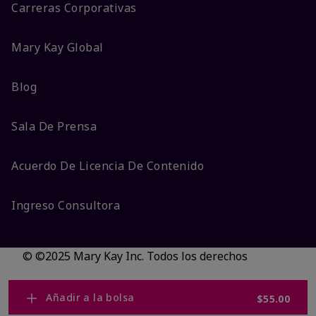
Carreras Corporativas
Mary Kay Global
Blog
Sala De Prensa
Acuerdo De Licencia De Contenido
Ingreso Consultora
© ©2025 Mary Kay Inc. Todos los derechos
reservados.
No vender/Preferencias de cookies
Añadir a la bolsa
$55.00
Código DSA/Queja al Código
Términos
Privacidad