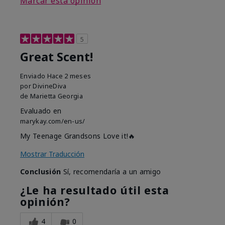
Marcar esta opinión
5
Great Scent!
Enviado
Hace 2 meses
por
DivineDiva
de
Marietta Georgia
Evaluado en
marykay.com/en-us/
My Teenage Grandsons Love it!🔥
Mostrar Traducción
Conclusión
Sí, recomendaría a un amigo
¿Le ha resultado útil esta
opinión?
4
0