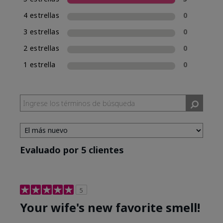
una experiencia de compra de fragancias
4 estrellas
0
consistente, Mary Kay incluirá la clasificación
de fragancia en el nombre de las nuevas
3 estrellas
0
fragancias. Mary Kay® True Optimism™ está
2 estrellas
0
clasificada como Eau de Parfum (EDP), lo cual se
incluye en su nombre.
1 estrella
0
Evaluado por 5 clientes
5
Your wife's new favorite smell!