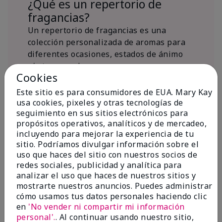
¿Qué es un repertorio de
fragancias?
Un repertorio de fragancias es una
colección personalizada de aromas para
diferentes ocasiones, estados de ánimo
y/o temporadas.
Cookies
¿Dónde encaja la fragancia Mary
Kay® True Optimism™ Eau de
Este sitio es para consumidores de EUA. Mary Kay
Parfum?
usa cookies, pixeles y otras tecnologías de
seguimiento en sus sitios electrónicos para
propósitos operativos, analíticos y de mercadeo,
incluyendo para mejorar la experiencia de tu
sitio. Podríamos divulgar información sobre el
uso que haces del sitio con nuestros socios de
redes sociales, publicidad y analítica para
Inspiración de la
analizar el uso que haces de nuestros sitios y
mostrarte nuestros anuncios. Puedes administrar
fragancia
cómo usamos tus datos personales haciendo clic
en
'No vender ni compartir mi información
Sobre Mary Kay® True Optimism™
personal'.
. Al continuar usando nuestro sitio,