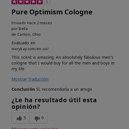
5
Pure Optimism Cologne
Enviado
Hace 2 meses
por
Bella
de
Canton, Ohio
Evaluado en
marykay.com/en-us/
This scent is amazing. An absolutely fabulous men's
cologne that I would buy for all the men and boys in
my life
Mostrar Traducción
Conclusión
Sí, recomendaría a un amigo
¿Le ha resultado útil esta
opinión?
5
0