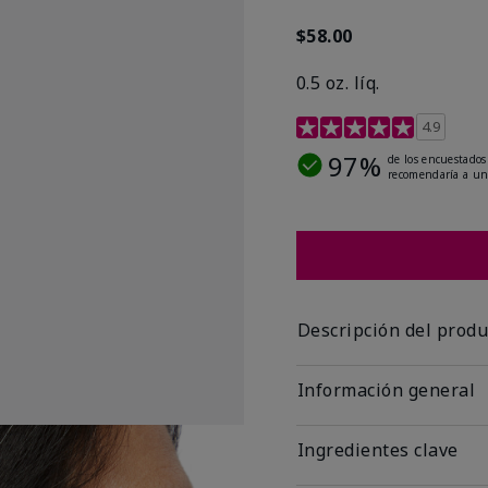
$58.00
0.5 oz. líq.
Calificación de clientes 
4.9
97%
de los encuestados
recomendaría a un
Descripción del produ
Información general
Ingredientes clave