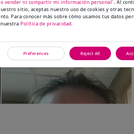
No vender ni compartir mi información personal'.
. Al con
Luminous 3D Foundation
Skinvigorate™ Duo Facial Devic
uestro sitio, aceptas nuestro uso de cookies y otras tec
especial†
btonos rosados fríos)
nto. Para conocer más sobre cómo usamos tus datos per
$95.00
 nuestra
Política de privacidad
.
Preferences
Reject All
Acc