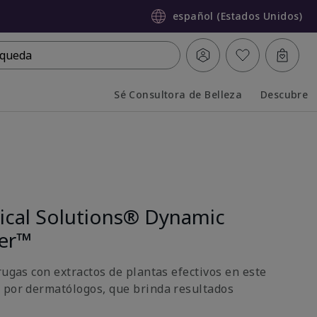
español (Estados Unidos)
queda
Sé Consultora de Belleza
Descubre
Collapsed
Expanded
nical Solutions® Dynamic
ter™
rugas con extractos de plantas efectivos en este
 por dermatólogos, que brinda resultados