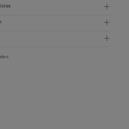
icios
n
udeo.