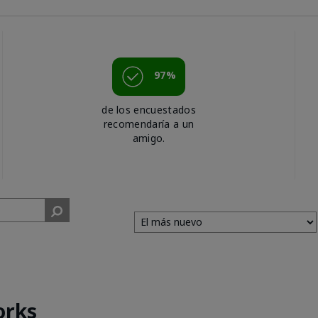
97%
de los encuestados
recomendaría a un
amigo.
orks