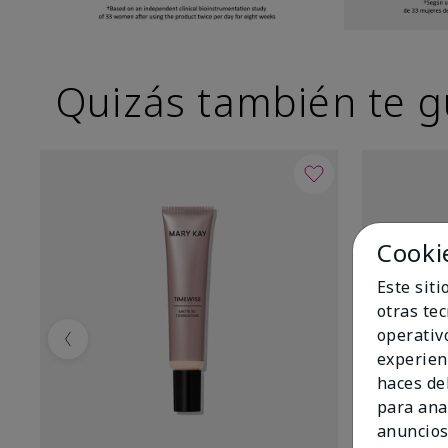
Quizás también te g
Cooki
Este sit
otras te
operativ
Previous
experien
haces del
para ana
anuncios