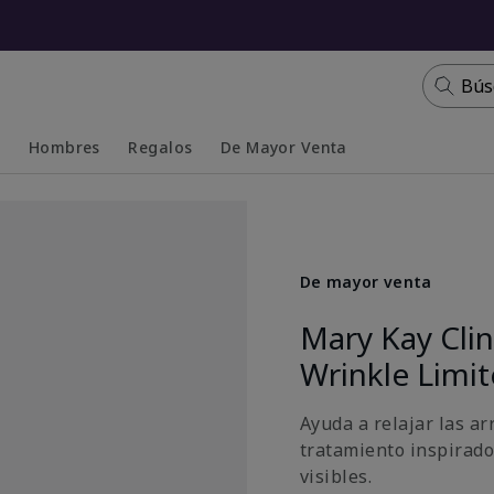
Bús
s
Hombres
Regalos
De Mayor Venta
Collapsed
Expanded
De mayor venta
Mary Kay Cli
Wrinkle Limi
Ayuda a relajar las ar
tratamiento inspirado
visibles.