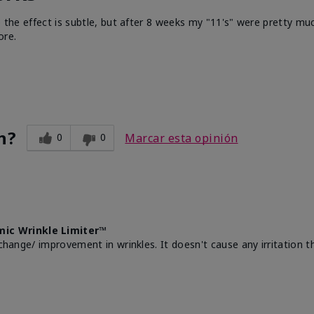
e the effect is subtle, but after 8 weeks my "11's" were pretty muc
ore.
n?
0
0
Marcar esta opinión
mic Wrinkle Limiter™
change/ improvement in wrinkles. It doesn't cause any irritation th