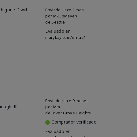
h gone. I will
Enviado
Hace 1 mes
por
MkUpMaven
de
Seattle
Evaluado en
marykay.com/en-us/
Enviado
Hace 9 meses
ough. Ill
por
Mm
de
Inver Grove Heights
Comprador verificado
Evaluado en