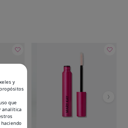
xeles y
 propósitos
Next
 uso que
 analítica
estros
 haciendo