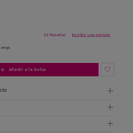
de 4,9 de 5
33 Reseñas
Escribir una opinión
 amigo.
Añadir a la bolsa
cto