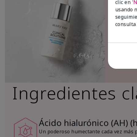
clic en
'
usando n
seguimie
consulta
Ingredientes c
Ácido hialurónico (AH) (
Un poderoso humectante cada vez más po