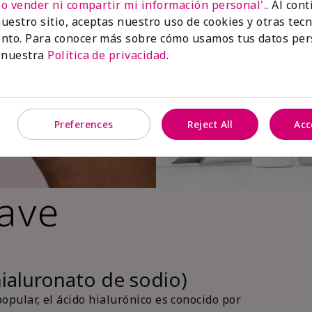
No vender ni compartir mi información personal'.
. Al con
uestro sitio, aceptas nuestro uso de cookies y otras tec
nto. Para conocer más sobre cómo usamos tus datos per
 nuestra
Política de privacidad
.
Preferences
Reject All
Acc
lave
hialuronato de sodio)
pular, el ácido hialurónico es conocido por