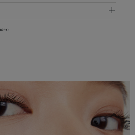
udeo.