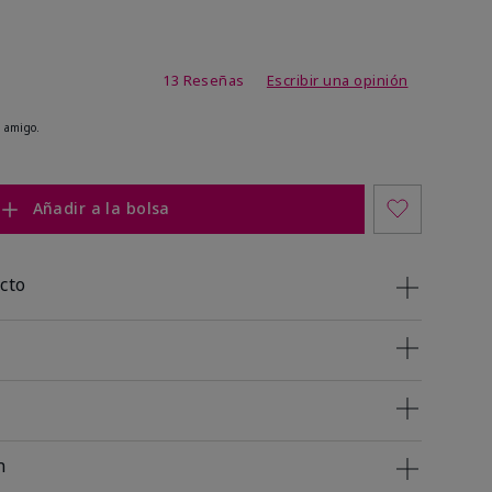
de 3,2 de 5
13 Reseñas
Escribir una opinión
 amigo.
Añadir a la bolsa
cto
n