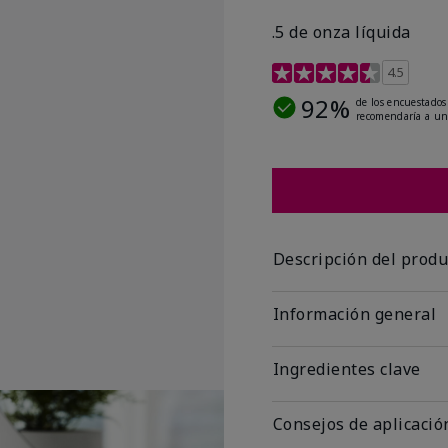
.5 de onza líquida
Calificación de clientes 
4.5
92%
de los encuestados
recomendaría a un
Descripción del produ
Información general
Ingredientes clave
Consejos de aplicació