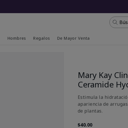
Bús
s
Hombres
Regalos
De Mayor Venta
Collapsed
Expanded
Mary Kay Clin
Ceramide Hy
Estimula la hidratació
apariencia de arrugas
de plantas.
$40.00