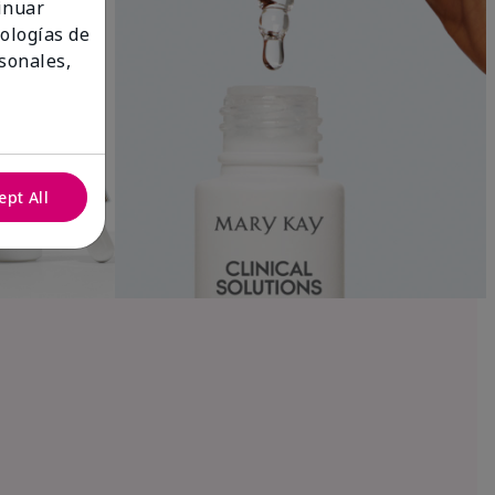
tinuar
nologías de
sonales,
ept All