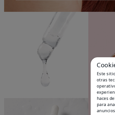
Cooki
Este sit
otras te
operativ
experien
haces del
para ana
anuncios