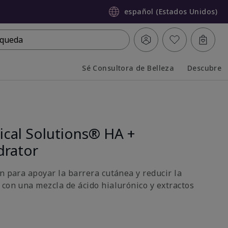
español (Estados Unidos)
queda
Sé Consultora de Belleza
Descubre
Collapsed
Expanded
ical Solutions® HA +
drator
n para apoyar la barrera cutánea y reducir la
 con una mezcla de ácido hialurónico y extractos