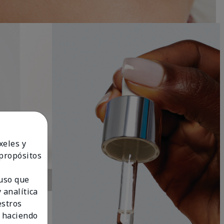
xeles y
 propósitos
 uso que
 analítica
estros
 haciendo