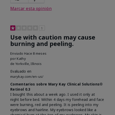
Marcar esta opinión
1
Use with caution may cause
burning and peeling.
Enviado
Hace 8 meses
por
Kathy
de
Yorkville, Illinois
Evaluado en
marykay.com/en-us/
Comentarios sobre Mary Kay Clinical Solutions®
Retinol 0.3
I bought this about a week ago. I used it only at
night before bed. Within 4 days my forehead and face
were burning, red and peeling. It is peeling into my
eyebrows and hairline. My eyebrows looked like a
chemical burn at the top of my eyebrows. My skin is