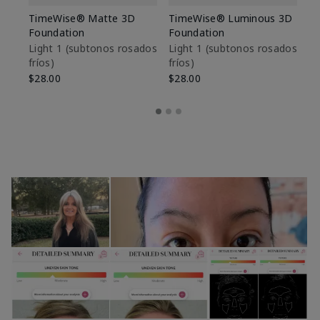
TimeWise® Matte 3D
TimeWise® Luminous 3D
Sk
Foundation
Foundation
De
es
Light 1​ (subtonos rosados
Light 1​ (subtonos rosados
fríos)
fríos)
$9
$28.00
$28.00