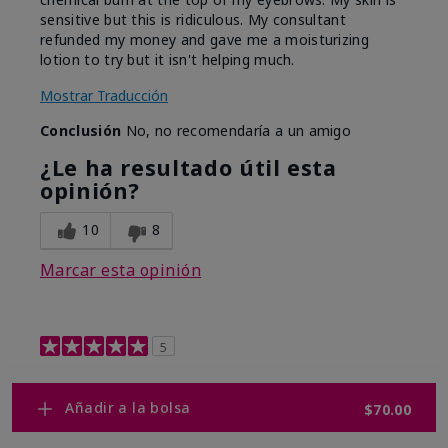
sensitive but this is ridiculous. My consultant
refunded my money and gave me a moisturizing
lotion to try but it isn't helping much.
Mostrar Traducción
Conclusión
No, no recomendaría a un amigo
¿Le ha resultado útil esta
opinión?
10
8
Marcar esta opinión
5
Retinol 0.3
Añadir a la bolsa
$70.00
Enviado
Hace 9 meses
por
Shelley