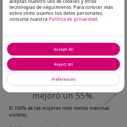
aceptas nuestro uso de cookies y otras
tecnologías de seguimiento. Para conocer más
Después de 12
sobre cómo usamos tus datos personales,
consulta nuestra
Política de privacidad
.
semanas:*
100% de las
mujeres tuvo una
Accept All
apariencia más
Reject All
tersa en la textura
de la piel y la
Preferences
suavidad de la piel
mejoró un 55%.
El 100% de las mujeres notó menos manchas
visibles.