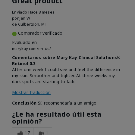
Great product
Enviado
Hace 8 meses
por
Jan W
de
Culbertson, MT
Comprador verificado
Evaluado en
marykay.com/en-us/
Comentarios sobre Mary Kay Clinical Solutions®
Retinol 0.3
After one week I could see and feel the difference in
my skin. Smoother and tighter. At three weeks my
dark spots are starting to fade
Mostrar Traducción
Conclusión
Sí, recomendaría a un amigo
¿Le ha resultado útil esta
opinión?
17
1